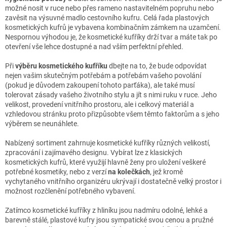
d
možné nosit v ruce nebo přes rameno nastavitelném popruhu nebo
a
zavěsit na výsuvné madlo cestovního kufru. Celá řada plastových
c
kosmetických kufrů je vybavena kombinačním zámkem na uzamčení.
í
Nespornou výhodou je, že kosmetické kufříky drží tvar a máte tak po
p
otevření vše lehce dostupné a nad vším perfektní přehled.
r
v
Při
výběru kosmetického kufříku
dbejte na to, že bude odpovídat
k
nejen vašim skutečným potřebám a potřebám vašeho povolání
y
(pokud je důvodem zakoupení tohoto parťáka), ale také musí
v
tolerovat zásady vašeho životního stylu a jít s nimi ruku v ruce. Jeho
ý
velikost, provedení vnitřního prostoru, ale i celkový materiál a
p
vzhledovou stránku proto přizpůsobte všem těmto faktorům a s jeho
i
výběrem se neunáhlete.
s
u
Nabízený sortiment zahrnuje kosmetické kufříky různých velikostí,
zpracování i zajímavého designu. Vybírat lze z klasických
kosmetických kufrů, které využijí hlavně ženy pro uložení veškeré
potřebné kosmetiky, nebo z verzí
na kolečkách
, jež kromě
vychytaného vnitřního organizéru ukrývají i dostatečně velký prostor i
možnost rozčlenění potřebného vybavení.
Zatímco kosmetické kufříky z hliníku jsou nadmíru odolné, lehké a
barevně stálé, plastové kufry jsou sympatické svou cenou a pružné