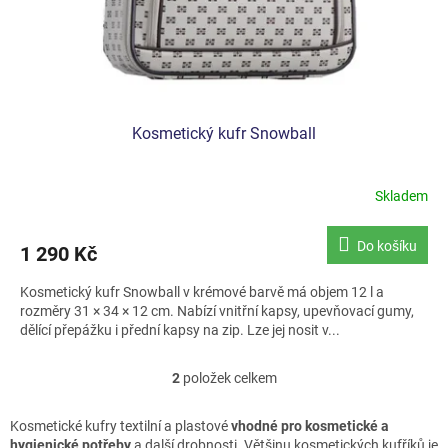
Kosmetický kufr Snowball
Skladem
Do košíku
1 290 Kč
Kosmetický kufr Snowball v krémové barvě má objem 12 l a
rozměry 31 × 34 × 12 cm. Nabízí vnitřní kapsy, upevňovací gumy,
dělící přepážku i přední kapsy na zip. Lze jej nosit v...
2
položek celkem
O
v
l
Kosmetické kufry textilní a plastové
vhodné pro kosmetické a
á
hygienické potřeby
a další drobnosti. Většinu kosmetických kufříků je