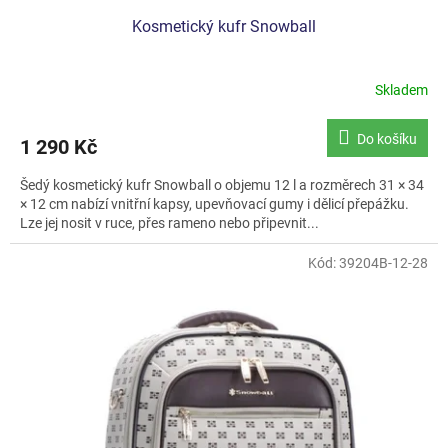
Kosmetický kufr Snowball
Skladem
Do košíku
1 290 Kč
Šedý kosmetický kufr Snowball o objemu 12 l a rozměrech 31 × 34
× 12 cm nabízí vnitřní kapsy, upevňovací gumy i dělicí přepážku.
Lze jej nosit v ruce, přes rameno nebo připevnit...
Kód:
39204B-12-28