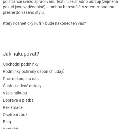
po stránce svého zpracování. Textilní se snadno udržují (zejména
pokud jsou voděodolné) a mohou barevně či vzorem zapadnout
přesně do vašeho stylu.
Který kosmetický kufřík bude nakonec ten váš?
Z
á
p
a
Jak nakupovat?
t
Obchodní podmínky
í
Podmínky ochrany osobních údajů
Proč nakoupit u nás
Často kladené dotazy
Vše o nákupu
Doprava a platba
Reklamace
Ošetření zboží
Blog
Kontakty