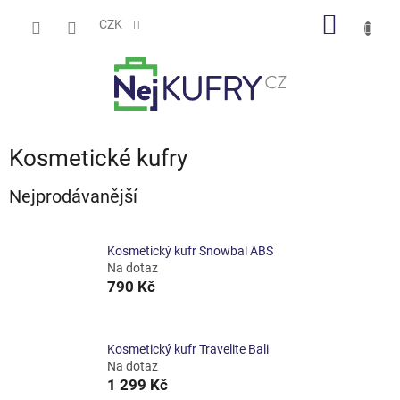
Přejít
NÁKUP
na
CZK
obsah
KOŠÍK
Kosmetické kufry
Nejprodávanější
Kosmetický kufr Snowbal ABS
Na dotaz
790 Kč
Kosmetický kufr Travelite Bali
Na dotaz
1 299 Kč