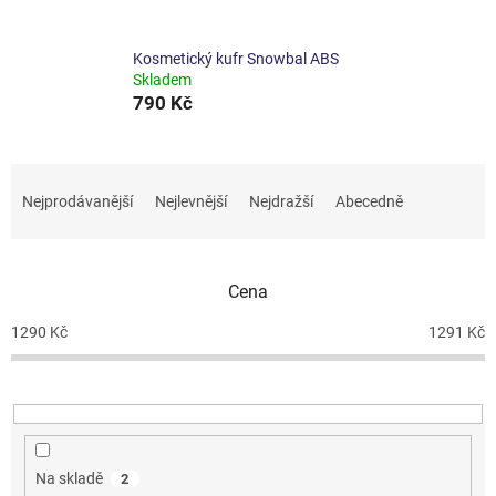
Kosmetický kufr Snowbal ABS
Skladem
790 Kč
Ř
a
Nejprodávanější
Nejlevnější
Nejdražší
Abecedně
z
e
n
Cena
í
p
1290
Kč
1291
Kč
r
o
d
u
k
t
Na skladě
2
ů