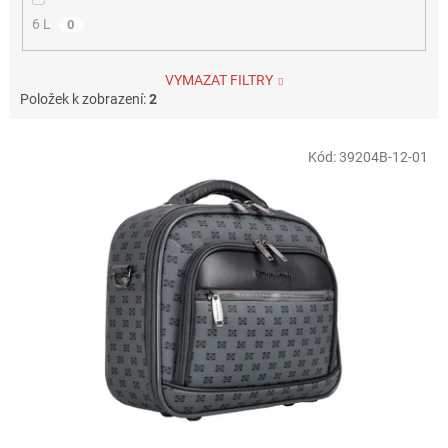
6 L
0
VYMAZAT FILTRY
Položek k zobrazení:
2
V
Kód:
39204B-12-01
ý
p
i
s
p
r
o
d
u
k
t
ů