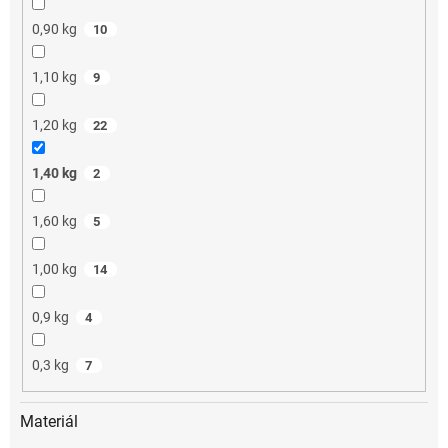
0,90 kg
10
1,10 kg
9
1,20 kg
22
1,40 kg
2
1,60 kg
5
1,00 kg
14
0,9 kg
4
0,3 kg
7
Materiál