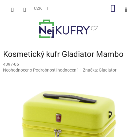
Přejít
NÁKUP
na
CZK
obsah
KOŠÍK
Kosmetický kufr Gladiator Mambo
4397-06
Průměrné
Neohodnoceno
Podrobnosti hodnocení
Značka:
Gladiator
hodnocení
produktu
je
0,0
z
5
hvězdiček.