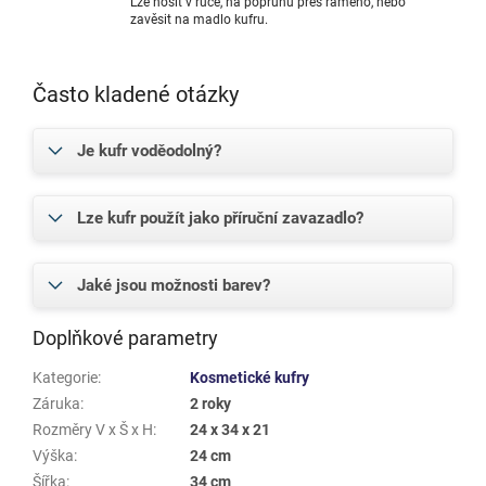
Lze nosit v ruce, na popruhu přes rameno, nebo
zavěsit na madlo kufru.
Často kladené otázky
Je kufr voděodolný?
Lze kufr použít jako příruční zavazadlo?
Jaké jsou možnosti barev?
Doplňkové parametry
Kategorie
:
Kosmetické kufry
Záruka
:
2 roky
Rozměry V x Š x H
:
24 x 34 x 21
Výška
:
24 cm
Šířka
:
34 cm