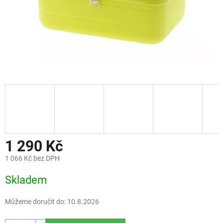
1 290 Kč
1 066 Kč bez DPH
Měrná
Skladem
cena:
Můžeme doručit do:
10.8.2026