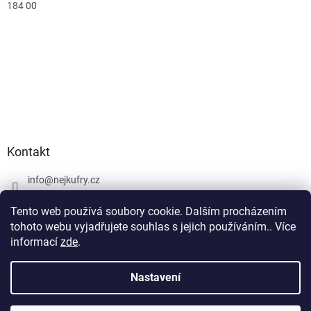
184 00
Kontakt
info
@
nejkufry.cz
+420 734 212 086
Tento web používá soubory cookie. Dalším procházením
Facebook
tohoto webu vyjadřujete souhlas s jejich používáním.. Více
informací
zde
.
Nastavení
Vytvořil Shoptet Premium