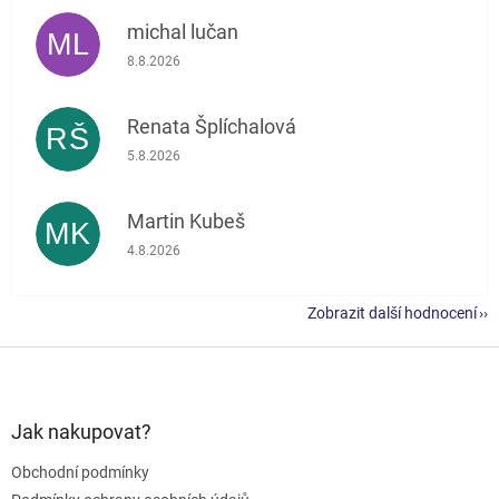
michal lučan
ML
Hodnocení obchodu je 5 z 5 hvězdiček.
8.8.2026
Renata Šplíchalová
RŠ
Hodnocení obchodu je 5 z 5 hvězdiček.
5.8.2026
Martin Kubeš
MK
Hodnocení obchodu je 5 z 5 hvězdiček.
4.8.2026
Zobrazit další hodnocení
Z
á
p
a
Jak nakupovat?
t
Obchodní podmínky
í