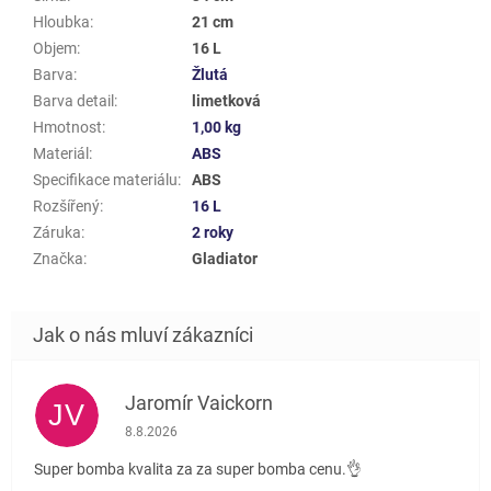
Hloubka
:
21 cm
Objem
:
16 L
Barva
:
Žlutá
Barva detail
:
limetková
Hmotnost
:
1,00 kg
Materiál
:
ABS
Specifikace materiálu
:
ABS
Rozšířený
:
16 L
Záruka
:
2 roky
Značka
:
Gladiator
Jaromír Vaickorn
JV
Hodnocení obchodu je 5 z 5 hvězdiček.
8.8.2026
Super bomba kvalita za za super bomba cenu.👌