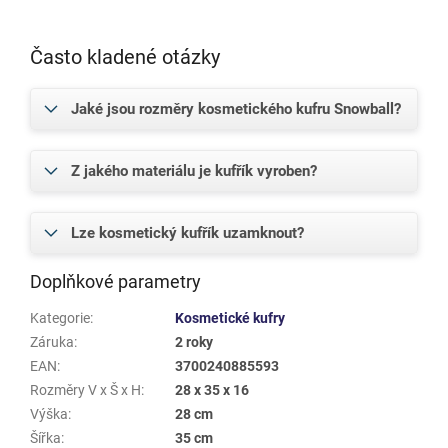
Často kladené otázky
Jaké jsou rozměry kosmetického kufru Snowball?
Z jakého materiálu je kufřík vyroben?
Lze kosmetický kufřík uzamknout?
Doplňkové parametry
Kategorie
:
Kosmetické kufry
Záruka
:
2 roky
EAN
:
3700240885593
Rozměry V x Š x H
:
28 x 35 x 16
Výška
:
28 cm
Šířka
:
35 cm