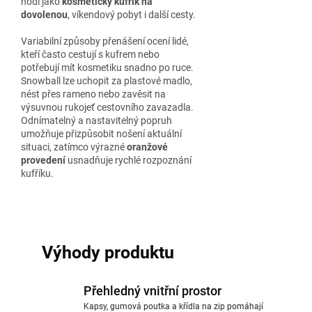
hodí jako
kosmetický kufřík na
dovolenou
, víkendový pobyt i další cesty.
Variabilní způsoby přenášení ocení lidé,
kteří často cestují s kufrem nebo
potřebují mít kosmetiku snadno po ruce.
Snowball lze uchopit za plastové madlo,
nést přes rameno nebo zavěsit na
výsuvnou rukojeť cestovního zavazadla.
Odnímatelný a nastavitelný popruh
umožňuje přizpůsobit nošení aktuální
situaci, zatímco výrazné
oranžové
provedení
usnadňuje rychlé rozpoznání
kufříku.
Výhody produktu
Přehledný vnitřní prostor
Kapsy, gumová poutka a křídla na zip pomáhají