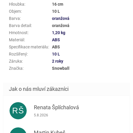
Hloubka
:
16 cm
Objem
:
10 L
Barva
:
oranžová
Barva detail
:
oranžová
Hmotnost
:
1,20 kg
Materiál
:
ABS
Specifikace materiálu
:
ABS
Rozšířený
:
10 L
Záruka
:
2 roky
Značka
:
Snowball
Renata Šplíchalová
RŠ
Hodnocení obchodu je 5 z 5 hvězdiček.
5.8.2026
Martin Kubeš