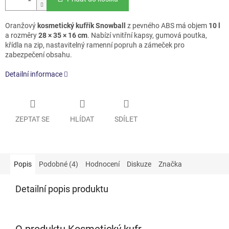
Oranžový
kosmetický kufřík Snowball
z pevného ABS má objem
10 l
a rozměry
28 × 35 × 16 cm
. Nabízí vnitřní kapsy, gumová poutka,
křídla na zip, nastavitelný ramenní popruh a zámeček pro
zabezpečení obsahu.
Detailní informace
ZEPTAT SE
HLÍDAT
SDÍLET
Popis
Podobné (4)
Hodnocení
Diskuze
Značka
Detailní popis produktu
O produktu Kosmetický kufr