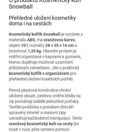
Snowball
Přehledné uložení kosmetiky
doma i na cestách
Kosmetický kufřík Snowball
je vyroben z
materiálu
ABS
, má
oranžovou barvu
,
objem
10 l
, rozměry
28 × 35 × 16 cm
a
hmotnost
1,20 kg
. Hlavním prvkem je
vnitřní organizace s kapsami a gumami,
kterou doplňuje možnost uzamčení
přiloženým zámečkem. Jde o praktický
kosmetický kufřík s organizérem
pro
přehledné uložení toaletních potřeb.
Pevná plastová konstrukce chrání
uložený obsah, zatímco vnitřní křídla na
zip pomáhají oddělit jednotlivé potřeby.
Textilní podšívka s potiskem dotváří
upravený interiér a masivní zipy
usnadňují každodenní manipulaci. Tento
oranžový kosmetický kufr na cesty
lze
nosit v ruce, přes rameno pomocí