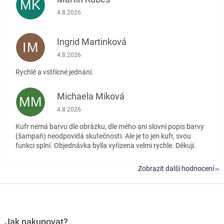
MK
Hodnocení obchodu je 5 z 5 hvězdiček.
4.8.2026
Ingrid Martinková
IM
Hodnocení obchodu je 5 z 5 hvězdiček.
4.8.2026
Rychlé a vstřícné jednání.
Michaela Miková
MM
Hodnocení obchodu je 5 z 5 hvězdiček.
4.8.2026
Kufr nemá barvu dle obrázku, dle mého ani slovní popis barvy
(šampaň) neodpovídá skutečnosti. Ale je to jen kufr, svou
funkci splní. Objednávka bylla vyřizena velmi rychle. Děkuji.
Zobrazit další hodnocení
Z
á
p
a
Jak nakupovat?