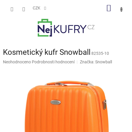
Přejít
NÁKUP
na
CZK
obsah
KOŠÍK
Kosmetický kufr Snowball
82535-10
Průměrné
Neohodnoceno
Podrobnosti hodnocení
Značka:
Snowball
hodnocení
produktu
je
0,0
z
5
hvězdiček.