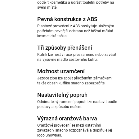
oddělit kosmetiku a udržet toaletní potřeby na
svém místě.
Pevná konstrukce z ABS
Plastové provedení z ABS poskytuje uloženým
potřebám pevnější ochranu než běžná měkká
kosmetická taška.
Tři způsoby přenášení
Kufřík lze nést v ruce, přes rameno nebo zavěsit
na výsuvné madlo cestovního kufru.
Možnost uzamčení
Jezdce zipu lze spojit přiloženým zámečkem,
takže obsah kufříku snadno zabezpečíte.
Nastavitelný popruh
Odnímatelný ramenní popruh lze nastavit podle
postavy a způsobu nošení.
Výrazná oranžová barva
Oranžové provedení se mezi ostatními
zavazadly snadno rozpoznává a doplňuje jej
logo Snowball.