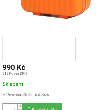
990 Kč
818 Kč bez DPH
Měrná
Skladem
cena:
Můžeme doručit do:
10.8.2026
Přidat do košíku