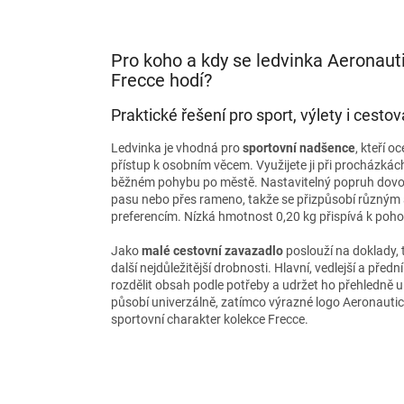
Pro koho a kdy se ledvinka Aeronauti
Frecce hodí?
Praktické řešení pro sport, výlety i cestov
Ledvinka je vhodná pro
sportovní nadšence
, kteří o
přístup k osobním věcem. Využijete ji při procházkách
běžném pohybu po městě. Nastavitelný popruh dovolu
pasu nebo přes rameno, takže se přizpůsobí různým 
preferencím. Nízká hmotnost 0,20 kg přispívá k poho
Jako
malé cestovní zavazadlo
poslouží na doklady, t
další nejdůležitější drobnosti. Hlavní, vedlejší a před
rozdělit obsah podle potřeby a udržet ho přehledně 
působí univerzálně, zatímco výrazné logo Aeronautic
sportovní charakter kolekce Frecce.