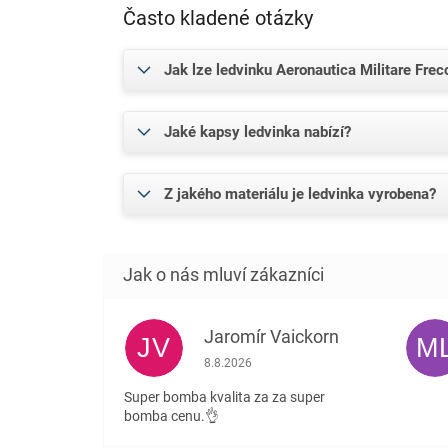
Často kladené otázky
Jak lze ledvinku Aeronautica Militare Frec
Jaké kapsy ledvinka nabízí?
Z jakého materiálu je ledvinka vyrobena?
Jaromír Vaickorn
JV
M
Hodnocení obchodu je 5 z 5 hvězdiček.
8.8.2026
Super bomba kvalita za za super
bomba cenu.👌