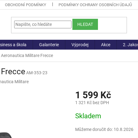
OBCHODNÍ PODMÍNKY
PODMÍNKY OCHRANY OSOBNÍCH ÚDAJŮ
HLEDAT
siness a škola
Galanterie
Výprodej
Akce
2. Jako
 Aeronautica Militare Frecce
 Frecce
AM-353-23
autica Militare
1 599 Kč
1 321 Kč bez DPH
Měrná
Skladem
cena:
Můžeme doručit do:
10.8.2026