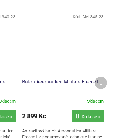
-340-23
Kód:
AM-345-23
Další
are
Batoh Aeronautica Militare Frecce L
produkt
Skladem
Skladem
2 899 Kč
košíku
Do košíku
nautica
Antracitový batoh Aeronautica Militare
hnické
Frecce L z pogumované technické tkaniny