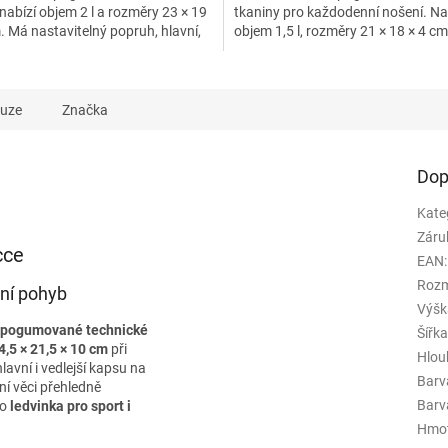
nabízí objem 2 l a rozměry 23 × 19
tkaniny pro každodenní nošení. Na
. Má nastavitelný popruh, hlavní,
objem 1,5 l, rozměry 21 × 18 × 4 cm
 zadní kapsu...
nastavitelný popruh,...
kuze
Značka
Dop
Kate
Záru
cce
EAN
:
Rozm
nní pohyb
Výšk
pogumované technické
Šířk
4,5 × 21,5 × 10 cm
při
Hlou
lavní i vedlejší kapsu na
Barv
bní věci přehledně
Barva
ko
ledvinka pro sport i
Hmo