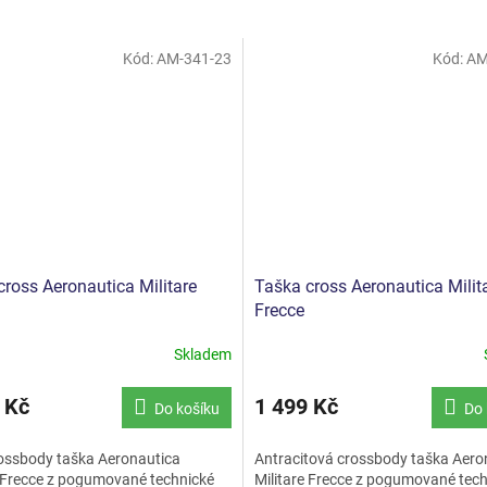
Kód:
AM-341-23
Kód:
AM
cross Aeronautica Militare
Taška cross Aeronautica Milit
Frecce
Skladem
 Kč
1 499 Kč
Do košíku
Do 
ossbody taška Aeronautica
Antracitová crossbody taška Aero
e Frecce z pogumované technické
Militare Frecce z pogumované tec