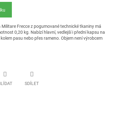
íku
a Militare Frecce z pogumované technické tkaniny má
tnost 0,20 kg. Nabízí hlavní, vedlejší i přední kapsu na
ní kolem pasu nebo přes rameno. Objem není výrobcem
LÍDAT
SDÍLET