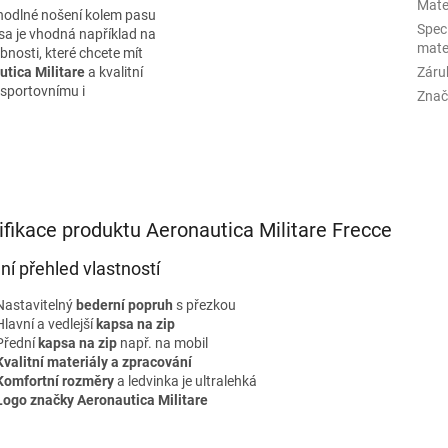
Mate
hodlné nošení kolem pasu
Spec
sa je vhodná například na
mate
bnosti, které chcete mít
utica Militare
a kvalitní
Záru
 sportovnímu i
Znač
ifikace produktu Aeronautica Militare Frecce
lní přehled vlastností
Nastavitelný
bederní popruh
s přezkou
Hlavní a vedlejší
kapsa na zip
Přední
kapsa na zip
např. na mobil
Kvalitní materiály a zpracování
Komfortní rozměry
a ledvinka je ultralehká
Logo značky Aeronautica Militare