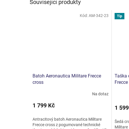
Související produkty
Kód:
AM-342-23
Tip
Batoh Aeronautica Militare Frecce
Taška 
cross
Frecce
Na dotaz
1 799 Kč
1 599
Antracitový batoh Aeronautica Militare
Šedá cr
Frecce cross z pogumované technické
Militar