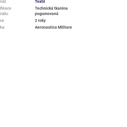
riál
:
Textil
ifikace
Technická tkanina
riálu
:
pogumovaná
ka
:
2 roky
ka
:
Aeronautica Militare