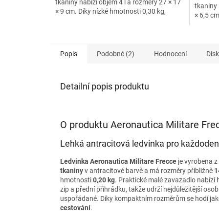
tkaniny nabízí objem 4 l a rozměry 27 × 17
tkaniny 
× 9 cm. Díky nízké hmotnosti 0,30 kg,
× 6,5 cm
nastavitelnému...
přední i
Popis
Podobné (2)
Hodnocení
Dis
Detailní popis produktu
O produktu Aeronautica Militare Fre
Lehká antracitová ledvinka pro každode
Ledvinka Aeronautica Militare Frecce
je vyrobena z
tkaniny
v antracitové barvě a má rozměry přibližně
1
hmotnosti
0,20 kg
. Praktické malé zavazadlo nabízí h
zip a přední přihrádku, takže udrží nejdůležitější oso
uspořádané. Díky kompaktním rozměrům se hodí ja
cestování
.