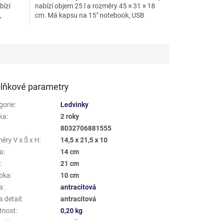
bízí
nabízí objem 25 l a rozměry 45 × 31 × 18
,
cm. Má kapsu na 15" notebook, USB
adaptér, přední kapsy...
lňkové parametry
gorie
:
Ledvinky
ka
:
2 roky
8032706881555
ěry V x Š x H
:
14,5 x 21,5 x 10
a
:
14 cm
a
:
21 cm
bka
:
10 cm
a
:
antracitová
 detail
:
antracitová
tnost
:
0,20 kg