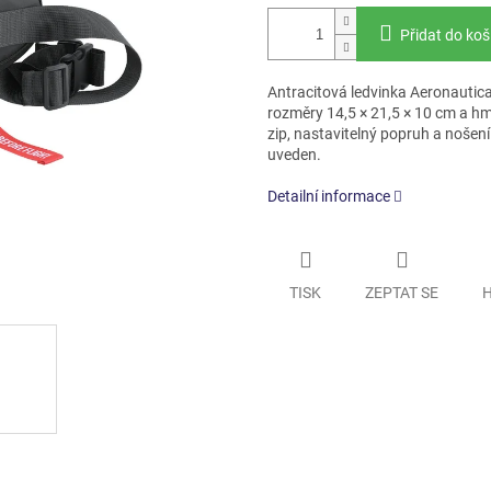
Přidat do koš
Antracitová ledvinka Aeronautic
rozměry 14,5 × 21,5 × 10 cm a hmo
zip, nastavitelný popruh a noše
uveden.
Detailní informace
TISK
ZEPTAT SE
H