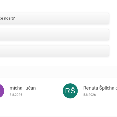
ce nosit?
michal lučan
Renata Šplíchal
L
RŠ
Hodnocení obchodu je 5 z 5 hvězdiček.
Hodnocení obchodu je
8.8.2026
5.8.2026