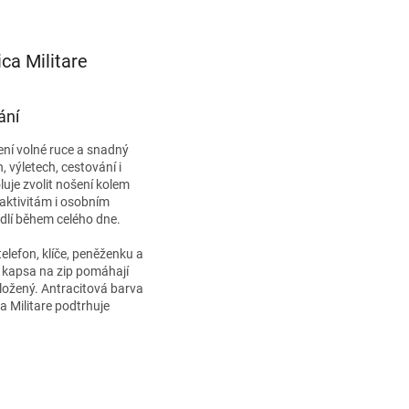
ca Militare
ání
cení volné ruce a snadný
, výletech, cestování i
je zvolit nošení kolem
aktivitám i osobním
dlí během celého dne.
elefon, klíče, peněženku a
ní kapsa na zip pomáhají
uložený. Antracitová barva
a Militare podtrhuje