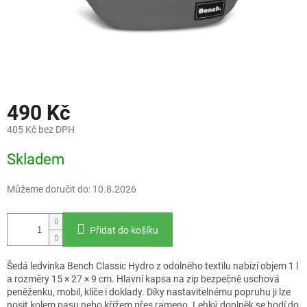
490 Kč
405 Kč bez DPH
Měrná
Skladem
cena:
Můžeme doručit do:
10.8.2026
Přidat do košíku
Šedá ledvinka Bench Classic Hydro z odolného textilu nabízí objem 1 l
a rozměry 15 × 27 × 9 cm. Hlavní kapsa na zip bezpečně uschová
peněženku, mobil, klíče i doklady. Díky nastavitelnému popruhu ji lze
nosit kolem pasu nebo křížem přes rameno. Lehký doplněk se hodí do