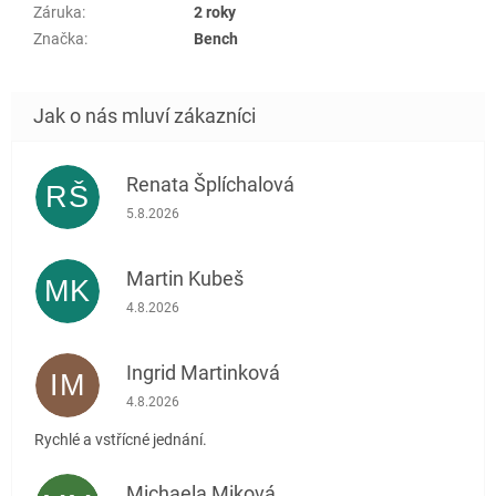
Záruka
:
2 roky
Značka
:
Bench
Renata Šplíchalová
RŠ
Hodnocení obchodu je 5 z 5 hvězdiček.
5.8.2026
Martin Kubeš
MK
Hodnocení obchodu je 5 z 5 hvězdiček.
4.8.2026
Ingrid Martinková
IM
Hodnocení obchodu je 5 z 5 hvězdiček.
4.8.2026
Rychlé a vstřícné jednání.
Michaela Miková