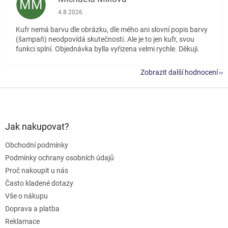
MM
Hodnocení obchodu je 5 z 5 hvězdiček.
4.8.2026
Kufr nemá barvu dle obrázku, dle mého ani slovní popis barvy
(šampaň) neodpovídá skutečnosti. Ale je to jen kufr, svou
funkci splní. Objednávka bylla vyřizena velmi rychle. Děkuji.
Zobrazit další hodnocení
Z
á
p
a
Jak nakupovat?
t
Obchodní podmínky
í
Podmínky ochrany osobních údajů
Proč nakoupit u nás
Často kladené dotazy
Vše o nákupu
Doprava a platba
Reklamace