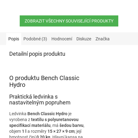
ZOBRAZIT VŠECHNY SOUVISEJÍCÍ PRODUKTY
Popis
Podobné (3)
Hodnocení
Diskuze
Značka
Detailní popis produktu
O produktu Bench Classic
Hydro
Praktická ledvinka s
nastavitelným popruhem
Ledvinka
Bench Classic Hydro
je
vyrobena z
textilu s polyuretanovou
specifikací materiálu
, má
šedou barvu
,
objem
1 l
a rozměry
15 × 27 × 9 cm
; její
hmotnost činí
0,20 kg
. Hlavní kapsa na