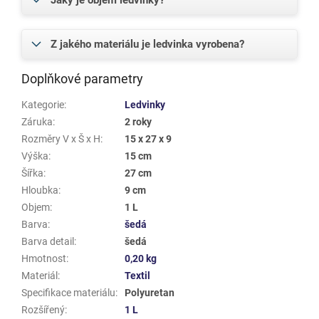
Jaký je objem ledvinky?
Z jakého materiálu je ledvinka vyrobena?
Doplňkové parametry
Kategorie
:
Ledvinky
Záruka
:
2 roky
Rozměry V x Š x H
:
15 x 27 x 9
Výška
:
15 cm
Šířka
:
27 cm
Hloubka
:
9 cm
Objem
:
1 L
Barva
:
šedá
Barva detail
:
šedá
Hmotnost
:
0,20 kg
Materiál
:
Textil
Specifikace materiálu
:
Polyuretan
Rozšířený
:
1 L