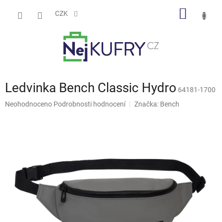
Přejít
NÁKUP
na
CZK
obsah
KOŠÍK
Ledvinka Bench Classic Hydro
64181-1700
Průměrné
Neohodnoceno
Podrobnosti hodnocení
Značka:
Bench
hodnocení
produktu
je
0,0
z
5
hvězdiček.