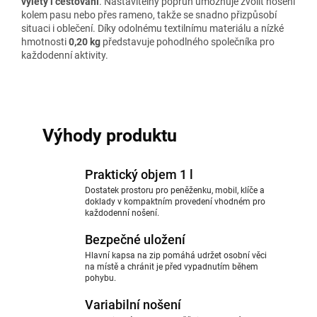
výlety i cestování
. Nastavitelný popruh umožňuje zvolit nošení
kolem pasu nebo přes rameno, takže se snadno přizpůsobí
situaci i oblečení. Díky odolnému textilnímu materiálu a nízké
hmotnosti
0,20 kg
představuje pohodlného společníka pro
každodenní aktivity.
Výhody produktu
Praktický objem 1 l
Dostatek prostoru pro peněženku, mobil, klíče a
doklady v kompaktním provedení vhodném pro
každodenní nošení.
Bezpečné uložení
Hlavní kapsa na zip pomáhá udržet osobní věci
na místě a chránit je před vypadnutím během
pohybu.
Variabilní nošení