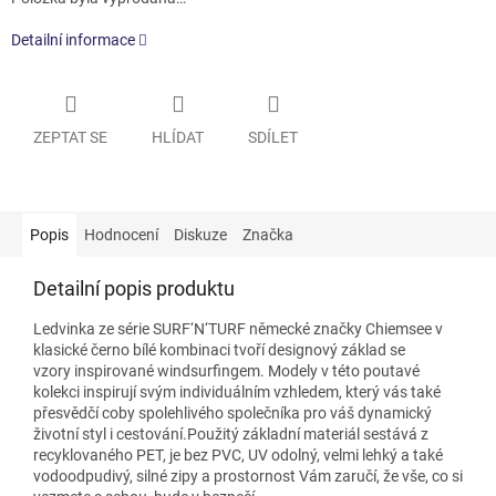
Detailní informace
ZEPTAT SE
HLÍDAT
SDÍLET
Popis
Hodnocení
Diskuze
Značka
Detailní popis produktu
Ledvinka ze série SURF‘N‘TURF německé značky Chiemsee v
klasické černo bílé kombinaci tvoří designový základ se
vzory inspirované windsurfingem. Modely v této poutavé
kolekci inspirují svým individuálním vzhledem, který vás také
přesvědčí coby spolehlivého společníka pro váš dynamický
životní styl i cestování.Použitý základní materiál sestává z
recyklovaného PET, je bez PVC, UV odolný, velmi lehký a také
vodoodpudivý, silné zipy a prostornost Vám zaručí, že vše, co si