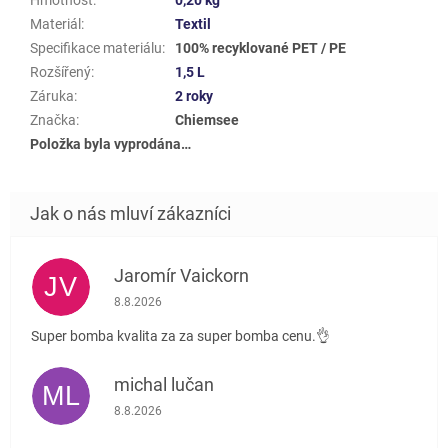
Materiál
:
Textil
Specifikace materiálu
:
100% recyklované PET / PE
Rozšířený
:
1,5 L
Záruka
:
2 roky
Značka
:
Chiemsee
Položka byla vyprodána…
Jaromír Vaickorn
JV
Hodnocení obchodu je 5 z 5 hvězdiček.
8.8.2026
Super bomba kvalita za za super bomba cenu.👌
michal lučan
ML
Hodnocení obchodu je 5 z 5 hvězdiček.
8.8.2026