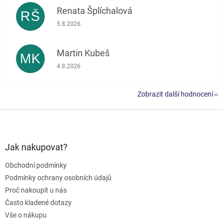
Renata Šplíchalová
RŠ
Hodnocení obchodu je 5 z 5 hvězdiček.
5.8.2026
Martin Kubeš
MK
Hodnocení obchodu je 5 z 5 hvězdiček.
4.8.2026
Zobrazit další hodnocení
Z
á
p
a
Jak nakupovat?
t
Obchodní podmínky
í
Podmínky ochrany osobních údajů
Proč nakoupit u nás
Často kladené dotazy
Vše o nákupu