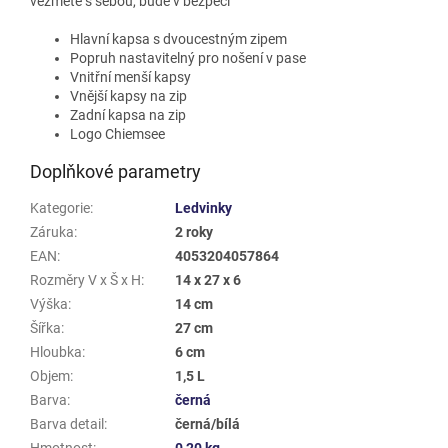
vezmete s sebou, bude v bezpečí
Hlavní kapsa s dvoucestným zipem
Popruh nastavitelný pro nošení v pase
Vnitřní menší kapsy
Vnější kapsy na zip
Zadní kapsa na zip
Logo Chiemsee
Doplňkové parametry
Kategorie
:
Ledvinky
Záruka
:
2 roky
EAN
:
4053204057864
Rozměry V x Š x H
:
14 x 27 x 6
Výška
:
14 cm
Šířka
:
27 cm
Hloubka
:
6 cm
Objem
:
1,5 L
Barva
:
černá
Barva detail
:
černá/bílá
Hmotnost
:
0,20 kg