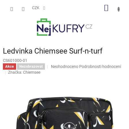
Přejít
NÁKUP
na
CZK
obsah
KOŠÍK
Ledvinka Chiemsee Surf-n-turf
CS601000-01
Průměrné
Neohodnoceno
Podrobnosti hodnocení
Akce
Nezobrazovat
hodnocení
Značka:
Chiemsee
produktu
je
0,0
z
5
hvězdiček.