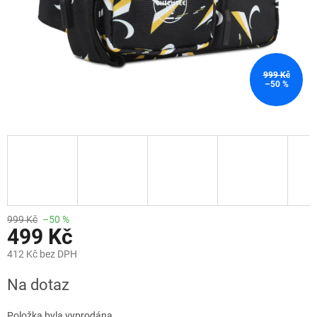
999 Kč
–50 %
999 Kč
–50 %
499 Kč
412 Kč bez DPH
Měrná
Na dotaz
cena:
Položka byla vyprodána…