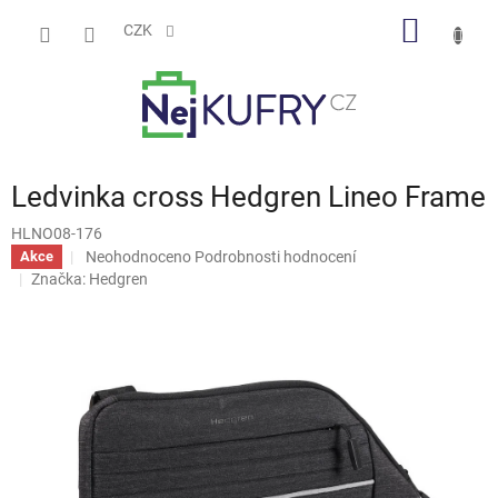
Přejít
NÁKUP
na
CZK
obsah
KOŠÍK
Ledvinka cross Hedgren Lineo Frame
HLNO08-176
Průměrné
Neohodnoceno
Podrobnosti hodnocení
Akce
hodnocení
Značka:
Hedgren
produktu
je
0,0
z
5
hvězdiček.