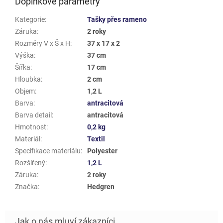
Doplňkové parametry
Kategorie
:
Tašky přes rameno
Záruka
:
2 roky
Rozměry V x Š x H
:
37 x 17 x 2
Výška
:
37 cm
Šířka
:
17 cm
Hloubka
:
2 cm
Objem
:
1,2 L
Barva
:
antracitová
Barva detail
:
antracitová
Hmotnost
:
0,2 kg
Materiál
:
Textil
Specifikace materiálu
:
Polyester
Rozšířený
:
1,2 L
Záruka
:
2 roky
Značka
:
Hedgren