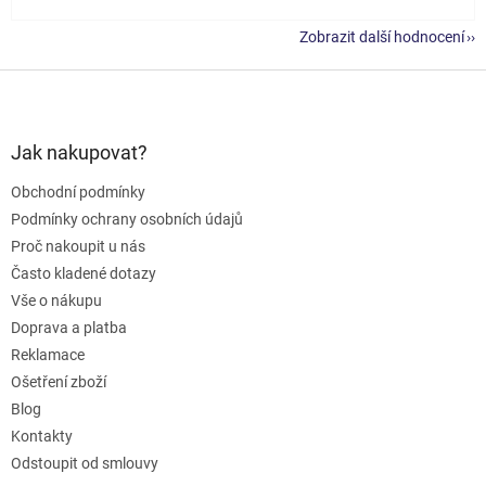
Zobrazit další hodnocení
Z
á
p
a
Jak nakupovat?
t
Obchodní podmínky
í
Podmínky ochrany osobních údajů
Proč nakoupit u nás
Často kladené dotazy
Vše o nákupu
Doprava a platba
Reklamace
Ošetření zboží
Blog
Kontakty
Odstoupit od smlouvy