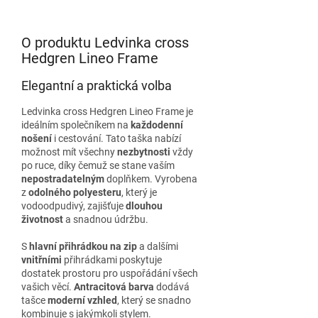
O produktu Ledvinka cross
Hedgren Lineo Frame
Elegantní a praktická volba
Ledvinka cross Hedgren Lineo Frame je
ideálním společníkem na
každodenní
nošení
i cestování. Tato taška nabízí
možnost mít všechny
nezbytnosti
vždy
po ruce, díky čemuž se stane vaším
nepostradatelným
doplňkem. Vyrobena
z
odolného polyesteru
, který je
vodoodpudivý, zajišťuje
dlouhou
životnost
a snadnou údržbu.
S
hlavní přihrádkou na zip
a dalšími
vnitřními
přihrádkami poskytuje
dostatek prostoru pro uspořádání všech
vašich věcí.
Antracitová barva
dodává
tašce
moderní vzhled
, který se snadno
kombinuje s jakýmkoli stylem.