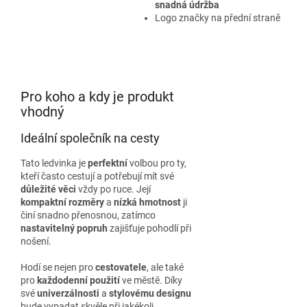
snadná údržba
Logo značky na přední straně
Pro koho a kdy je produkt
vhodný
Ideální společník na cesty
Tato ledvinka je
perfektní
volbou pro ty,
kteří často cestují a potřebují mít své
důležité věci
vždy po ruce. Její
kompaktní rozměry
a
nízká hmotnost
ji
činí snadno přenosnou, zatímco
nastavitelný popruh
zajišťuje pohodlí při
nošení.
Hodí se nejen pro
cestovatele
, ale také
pro
každodenní použití
ve městě. Díky
své
univerzálnosti
a
stylovému designu
bude vypadat skvěle při jakékoli