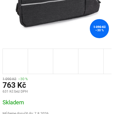
1 090 Kč
–30 %
1 090 Kč
–30 %
763 Kč
631 Kč bez DPH
Měrná
Skladem
cena:
Můžeme doručit do:
7.8.2026