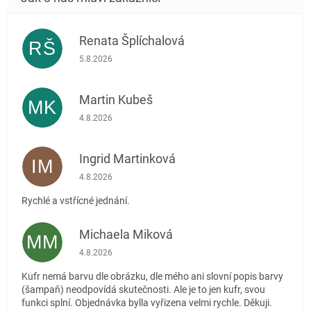
Renata Šplíchalová
RŠ
Hodnocení obchodu je 5 z 5 hvězdiček.
5.8.2026
Martin Kubeš
MK
Hodnocení obchodu je 5 z 5 hvězdiček.
4.8.2026
Ingrid Martinková
IM
Hodnocení obchodu je 5 z 5 hvězdiček.
4.8.2026
Rychlé a vstřícné jednání.
Michaela Miková
MM
Hodnocení obchodu je 5 z 5 hvězdiček.
4.8.2026
Kufr nemá barvu dle obrázku, dle mého ani slovní popis barvy
(šampaň) neodpovídá skutečnosti. Ale je to jen kufr, svou
funkci splní. Objednávka bylla vyřizena velmi rychle. Děkuji.