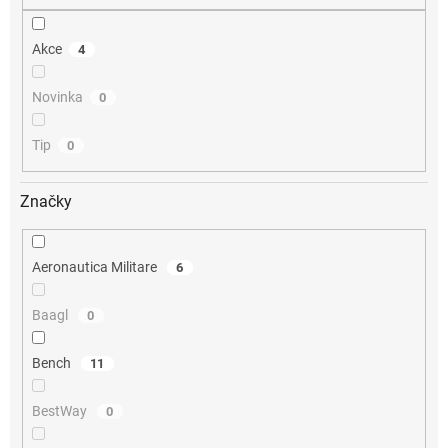
Akce
4
Novinka
0
Tip
0
Značky
Aeronautica Militare
6
Baagl
0
Bench
11
BestWay
0