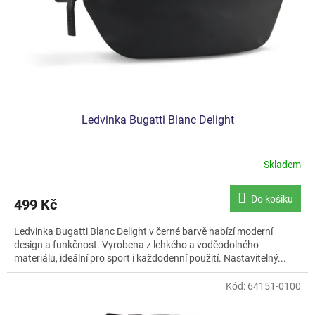
d
u
k
t
ů
Ledvinka Bugatti Blanc Delight
Skladem
Do košíku
499 Kč
Ledvinka Bugatti Blanc Delight v černé barvě nabízí moderní
design a funkčnost. Vyrobena z lehkého a voděodolného
materiálu, ideální pro sport i každodenní použití. Nastavitelný...
Kód:
64151-0100