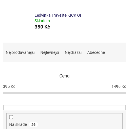
Ledvinka Travelite KICK OFF
Skladem
350 Kč
Ř
a
Nejprodávanější
Nejlevnější
Nejdražší
Abecedně
z
e
n
Cena
í
p
395
Kč
1490
Kč
r
o
d
u
k
t
Na skladě
26
ů