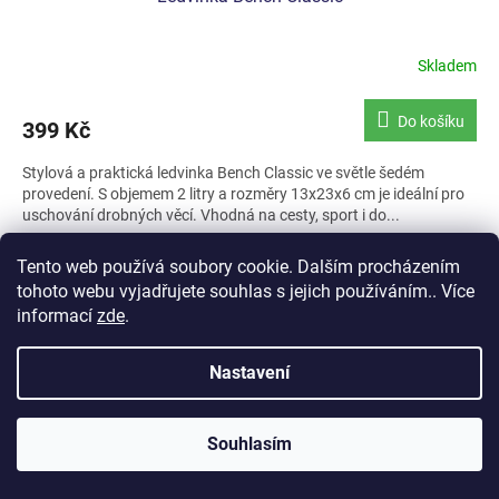
Skladem
Do košíku
399 Kč
Stylová a praktická ledvinka Bench Classic ve světle šedém
provedení. S objemem 2 litry a rozměry 13x23x6 cm je ideální pro
uschování drobných věcí. Vhodná na cesty, sport i do...
Kód:
AM-541-05
Tento web používá soubory cookie. Dalším procházením
tohoto webu vyjadřujete souhlas s jejich používáním.. Více
informací
zde
.
Nastavení
Souhlasím