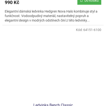
Do košíku
990 Kč
Elegantní dámská ledvinka Hedgren Nova Halo kombinuje styl a
funkčnost. Vodoodpudivý materiál, nastavitelný popruh a
elegantní design v modrých odstínech činí z této ledvinky...
Kód:
64151-6100
Ledvinka Bench Classic