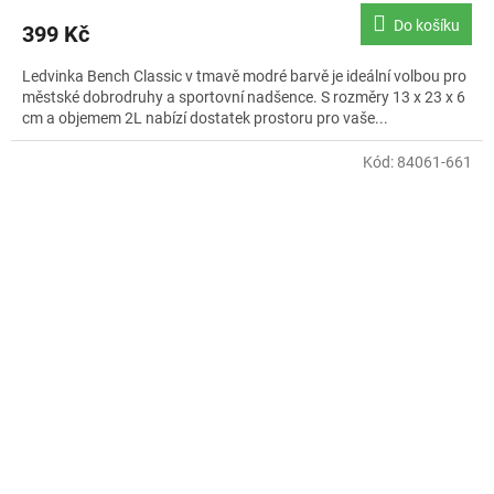
Do košíku
399 Kč
Ledvinka Bench Classic v tmavě modré barvě je ideální volbou pro
městské dobrodruhy a sportovní nadšence. S rozměry 13 x 23 x 6
cm a objemem 2L nabízí dostatek prostoru pro vaše...
Kód:
84061-661