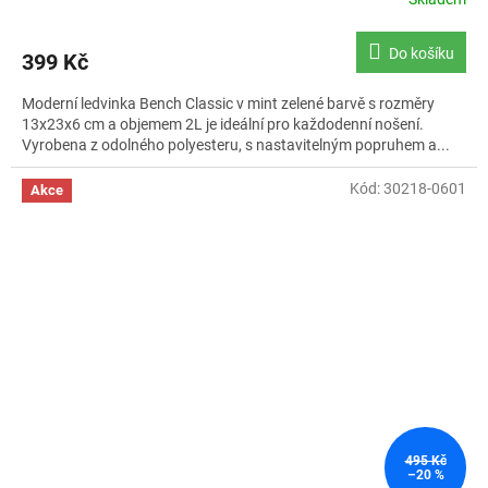
Do košíku
399 Kč
Moderní ledvinka Bench Classic v mint zelené barvě s rozměry
13x23x6 cm a objemem 2L je ideální pro každodenní nošení.
Vyrobena z odolného polyesteru, s nastavitelným popruhem a...
Kód:
30218-0601
Akce
495 Kč
–20 %