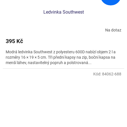
Ledvinka Southwest
Na dotaz
Průměrné
hodnocení
395 Kč
produktu
je
Modrá ledvinka Southwest z polyesteru 600D nabízí objem 2 l a
4,5
rozměry 16 × 19 × 5 cm. Tři přední kapsy na zip, boční kapsa na
z
menší láhev, nastavitelný popruh a polstrovaná...
5
hvězdiček.
Kód:
84062-688