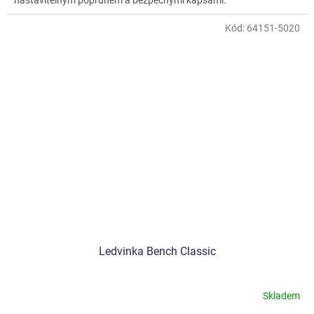
nastavitelným popruhem a bezpečnými kapsami.
Kód:
64151-5020
Ledvinka Bench Classic
Skladem