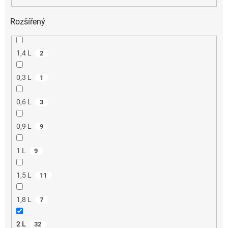
Rozšířený
1,4 L
2
0,3 L
1
0,6 L
3
0,9 L
9
1 L
9
1,5 L
11
1,8 L
7
2 L
32