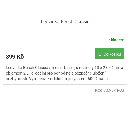
Ledvinka Bench Classic
Skladem
Do košíku
399 Kč
Ledvinka Bench Classic v modré barvě, s rozměry 13 x 23 x 6 cm a
objemem 2 L, je ideální pro pohodlné a bezpečné uložení
nezbytností. Vyrobena z odolného polyesteru 600D, nabízí...
Kód:
AM-541-33