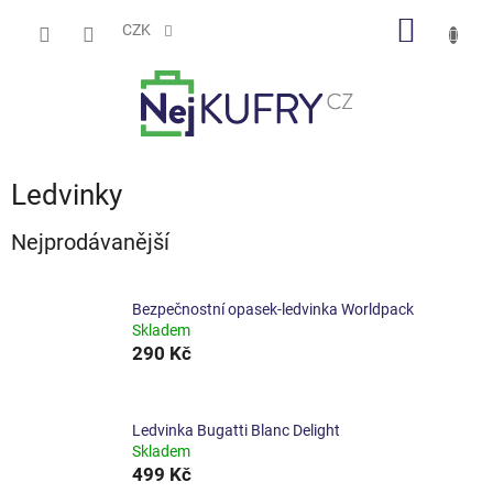
Přejít
NÁKUP
na
CZK
obsah
KOŠÍK
Ledvinky
Nejprodávanější
Bezpečnostní opasek-ledvinka Worldpack
Skladem
290 Kč
Ledvinka Bugatti Blanc Delight
Skladem
499 Kč