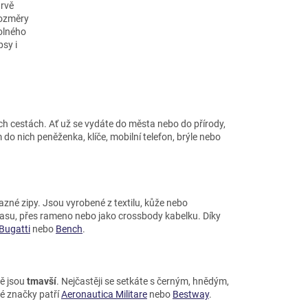
arvě
rozměry
dolného
psy i
ch cestách. Ať už se vydáte do města nebo do přírody,
 do nich peněženka, klíče, mobilní telefon, brýle nebo
azné zipy. Jsou vyrobené z textilu, kůže nebo
asu, přes rameno nebo jako crossbody kabelku. Díky
Bugatti
nebo
Bench
.
ně jsou
tmavší
. Nejčastěji se setkáte s černým, hnědým,
é značky patří
Aeronautica Militare
nebo
Bestway
.