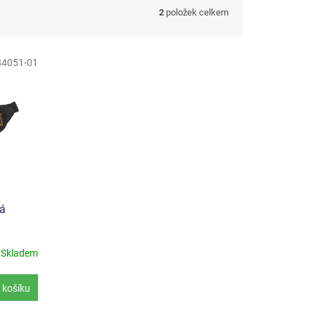
2
položek celkem
84051-01
ná
Skladem
 košíku