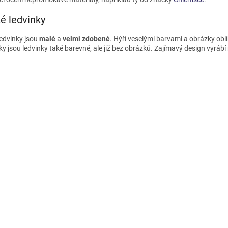
u
é ledvinky
ledvinky jsou
malé
a
velmi
zdobené
. Hýří veselými barvami a obrázky ob
y jsou ledvinky také barevné, ale již bez obrázků. Zajímavý design vyráb