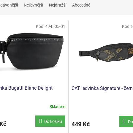
dávanější
Nejlevnější
Nejdražší
Abecedně
Kód:
494505-01
Kód:
nka Bugatti Blanc Delight
CAT ledvinka Signature - čer
Skladem
Do košíku
Do
 Kč
449 Kč