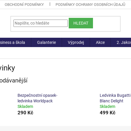
OBCHODNÍ PODMÍNKY
PODMÍNKY OCHRANY OSOBNÍCH ÚDAJŮ
HLEDAT
siness a škola
Galanterie
Výprodej
Akce
2. Jako
vinky
odávanější
Bezpečnostní opasek-
Ledvinka Bugatti
ledvinka Worldpack
Blanc Delight
Skladem
Skladem
290 Kč
499 Kč