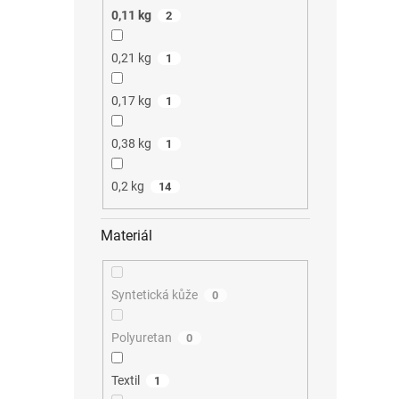
0,11 kg
2
0,21 kg
1
0,17 kg
1
0,38 kg
1
0,2 kg
14
Materiál
Syntetická kůže
0
Polyuretan
0
Textil
1