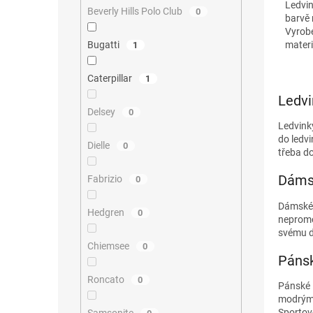
Ledvin
Beverly Hills Polo Club
0
barvě 
Vyrob
materi
Bugatti
1
použit
Caterpillar
1
Ledvi
Delsey
0
Ledvink
do ledvi
Dielle
0
třeba d
Dámsk
Fabrizio
0
Dámské 
Hedgren
0
nepromo
svému d
Chiemsee
0
Pánsk
Roncato
0
Pánské 
modrým 
Sportov