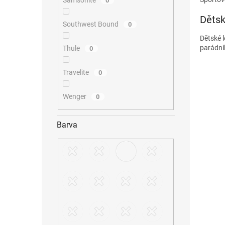
Samsonite
0
Dětsk
Southwest Bound
0
Dětské 
parádník
Thule
0
Travelite
0
Wenger
0
Barva