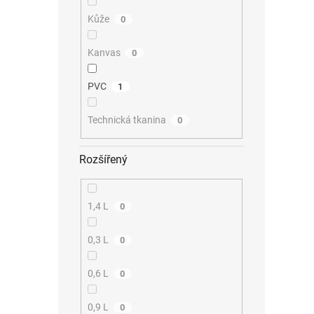
Kůže
0
Kanvas
0
PVC
1
Technická tkanina
0
Rozšířený
1,4 L
0
0,3 L
0
0,6 L
0
0,9 L
0