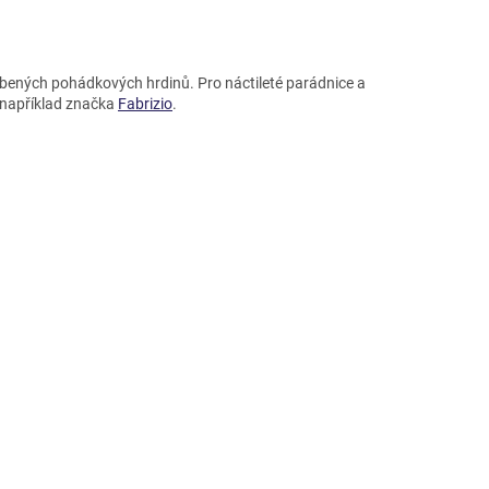
líbených pohádkových hrdinů. Pro náctileté parádnice a
í například značka
Fabrizio
.