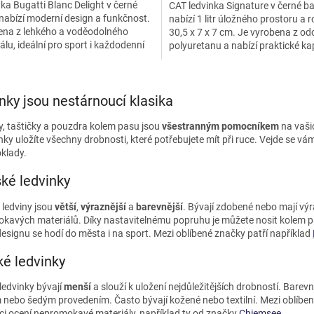
ka Bugatti Blanc Delight v černé
CAT ledvinka Signature v černé b
nabízí moderní design a funkčnost.
nabízí 1 litr úložného prostoru a 
ena z lehkého a voděodolného
30,5 x 7 x 7 cm. Je vyrobena z o
álu, ideální pro sport i každodenní
polyuretanu a nabízí praktické ka
í. Nastavitelný...
nastavitelný popruh...
O
v
nky jsou nestárnoucí klasika
l
á
y, taštičky a pouzdra kolem pasu jsou
všestranným pomocníkem
na vaši
d
nky uložíte všechny drobnosti, které potřebujete mít při ruce. Vejde se vám
a
oklady.
c
í
é ledvinky
p
r
ledviny jsou
větší
,
výraznější
a
barevnější
. Bývají zdobené nebo mají výr
v
kavých materiálů. Díky nastavitelnému popruhu je můžete nosit kolem p
k
esignu se hodí do města i na sport. Mezi oblíbené značky patří například
y
v
é ledvinky
ý
p
ledvinky bývají
menší
a slouží k uložení nejdůležitějších drobností. Barev
i
nebo šedým provedením. Často bývají kožené nebo textilní. Mezi oblíben
s
ci ocení nepromokavé materiály, například ty od značky
Chiemsee
.