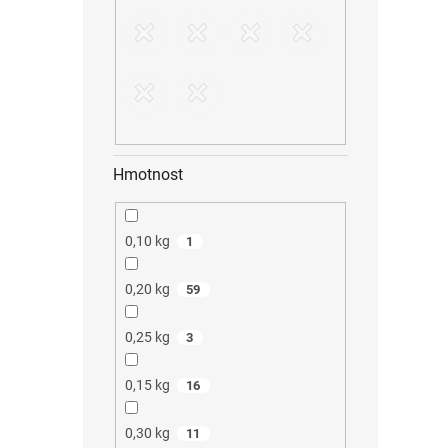
Hmotnost
0,10 kg
1
0,20 kg
59
0,25 kg
3
0,15 kg
16
0,30 kg
11