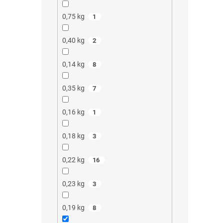
0,75 kg
1
0,40 kg
2
0,14 kg
8
0,35 kg
7
0,16 kg
1
0,18 kg
3
0,22 kg
16
0,23 kg
3
0,19 kg
8