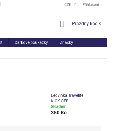
PROČ NAKOUPIT U NÁS
ČASTO KLADENÉ DOTAZY
CZK
Přihlášení
VŠE O NÁ
NÁKUPNÍ
Prázdný košík
KOŠÍK
st
Dárkové poukázky
Značky
Ledvinka Travelite
KICK OFF
Skladem
350 Kč