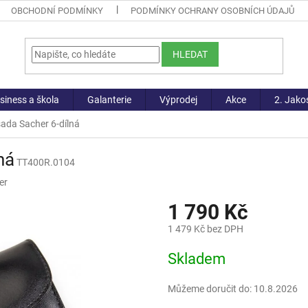
OBCHODNÍ PODMÍNKY
PODMÍNKY OCHRANY OSOBNÍCH ÚDAJŮ
HLEDAT
siness a škola
Galanterie
Výprodej
Akce
2. Jako
ada Sacher 6-dílná
ná
TT400R.0104
er
1 790 Kč
1 479 Kč bez DPH
Měrná
Skladem
cena:
Můžeme doručit do:
10.8.2026