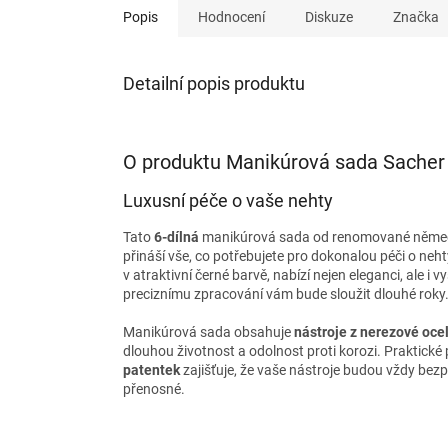
Popis
Hodnocení
Diskuze
Značka
Detailní popis produktu
O produktu Manikúrová sada Sacher 
Luxusní péče o vaše nehty
Tato
6-dílná
manikúrová sada od renomované něme
přináší vše, co potřebujete pro dokonalou péči o neh
v atraktivní černé barvě, nabízí nejen eleganci, ale i
preciznímu zpracování vám bude sloužit dlouhé roky
Manikúrová sada obsahuje
nástroje z nerezové ocel
dlouhou životnost a odolnost proti korozi. Praktick
patentek
zajišťuje, že vaše nástroje budou vždy be
přenosné.