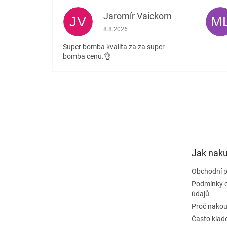
Jaromír Vaickorn
JV
M
Hodnocení obchodu je 5 z 5 hvězdiček.
8.8.2026
Super bomba kvalita za za super
bomba cenu.👌
Z
á
p
a
t
Jak nak
í
Obchodní 
Podmínky 
údajů
Proč nakou
Často klad