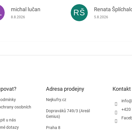
michal lučan
Renata Šplíchal
L
RŠ
Hodnocení obchodu je 5 z 5 hvězdiček.
Hodnocení obchodu je
8.8.2026
5.8.2026
upovat?
Adresa prodejny
Kontakt
podmínky
Nejkufry.cz
info
ochrany osobních
+420 
Dopraváků 749/3 (Areál
Genius)
Face
pit u nás
ené dotazy
Praha 8