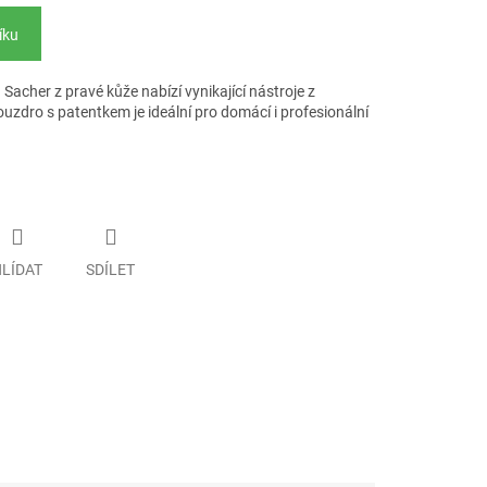
íku
acher z pravé kůže nabízí vynikající nástroje z
ouzdro s patentkem je ideální pro domácí i profesionální
LÍDAT
SDÍLET