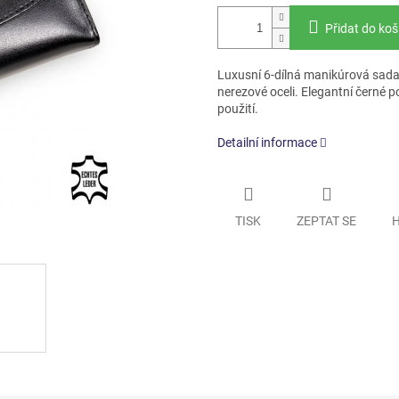
Přidat do koš
Luxusní 6-dílná manikúrová sada S
nerezové oceli. Elegantní černé p
použití.
Detailní informace
TISK
ZEPTAT SE
H