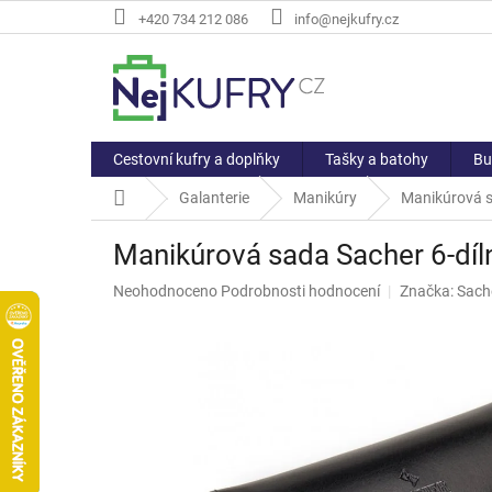
Přejít
+420 734 212 086
info@nejkufry.cz
na
obsah
Cestovní kufry a doplňky
Tašky a batohy
Bu
Domů
Galanterie
Manikúry
Manikúrová s
Manikúrová sada Sacher 6-díl
Průměrné
Neohodnoceno
Podrobnosti hodnocení
Značka:
Sach
hodnocení
produktu
je
0,0
z
5
hvězdiček.