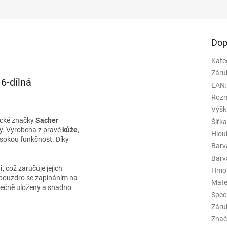
Dop
Kate
Záru
6-dílná
EAN
:
Rozm
Výšk
cké značky
Sacher
Šířk
ty. Vyrobena z pravé
kůže
,
Hlou
 vysokou funkčnost. Díky
Barv
.
Barva
i
, což zaručuje jejich
Hmo
é pouzdro se zapínáním na
Mate
zpečně uloženy a snadno
Spec
Záru
Znač