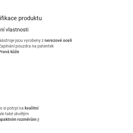
ifikace produktu
ní vlastnosti
Nástroje jsou vyrobeny z
nerezové oceli
Zapínání pouzdra na patentek
Pravá kůže
o si potrpí na
kvalitní
 ale také skvělým
paktním rozměrům
ji