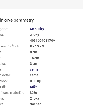
lňkové parametry
gorie
:
Manikúry
ka
:
2 roky
4031604011709
ěry V x Š x H
:
8 x 15 x 3
a
:
8 cm
a
:
15 cm
bka
:
3 cm
a
:
černá
 detail
:
černá
tnost
:
0,30 kg
riál
:
Kůže
ifikace materiálu
:
kůže
ka
:
2 roky
ka
:
Sacher