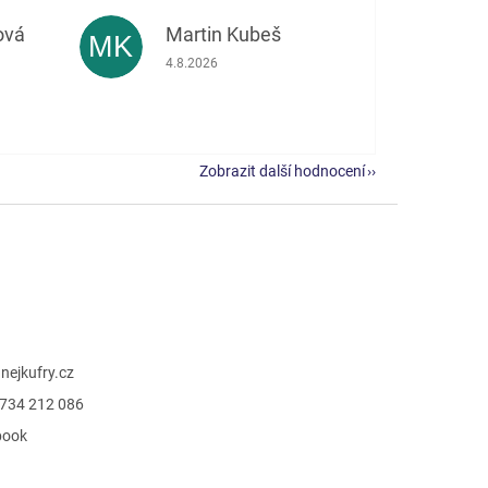
ová
Martin Kubeš
MK
 5 z 5 hvězdiček.
Hodnocení obchodu je 5 z 5 hvězdiček.
4.8.2026
Zobrazit další hodnocení
@
nejkufry.cz
734 212 086
book