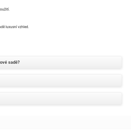
oužití.
adě luxusní vzhled.
rové sadě?