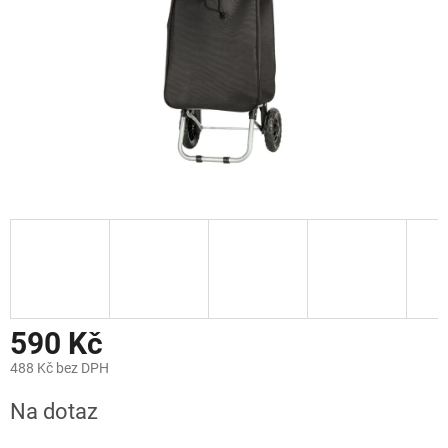
590 Kč
488 Kč bez DPH
Měrná
Na dotaz
cena: