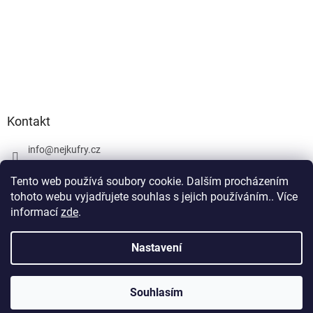
Kontakt
info
@
nejkufry.cz
+420 734 212 086
Tento web používá soubory cookie. Dalším procházením
Facebook
tohoto webu vyjadřujete souhlas s jejich používáním.. Více
informací
zde
.
Nastavení
Vytvořil Shoptet Premium
Souhlasím
Copyright 2026
nejkufry.cz
. Všechna práva vyhrazena.