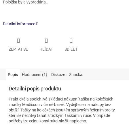
Položka byla vyprodána…
Detailní informace
ZEPTAT SE
HLÍDAT
SDÍLET
Popis
Hodnocení (1)
Diskuze
Značka
Detailní popis produktu
Praktická a spolehlivá skládací nákupní taška na kolečkách
značky Madisson v černé barvě. Vydejte se na nákupy bez
obtíží. Tašky na kolečkách jsou tím správným řešením pro ty,
kteří se nechtějí tahat s těžkými taškami v ruce.
V případě
potřeby lze celou konstrukci složit naplocho.