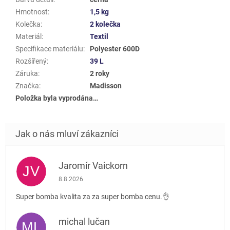
Hmotnost
:
1,5 kg
Kolečka
:
2 kolečka
Materiál
:
Textil
Specifikace materiálu
:
Polyester 600D
Rozšířený
:
39 L
Záruka
:
2 roky
Značka
:
Madisson
Položka byla vyprodána…
Jaromír Vaickorn
JV
Hodnocení obchodu je 5 z 5 hvězdiček.
8.8.2026
Super bomba kvalita za za super bomba cenu.👌
michal lučan
ML