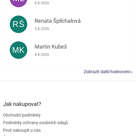
Hodnocení obchodu je 5 z 5 hvězdiček.
8.8.2026
Renata Šplíchalová
RŠ
Hodnocení obchodu je 5 z 5 hvězdiček.
5.8.2026
Martin Kubeš
MK
Hodnocení obchodu je 5 z 5 hvězdiček.
4.8.2026
Zobrazit další hodnocení
Z
á
p
a
Jak nakupovat?
t
Obchodní podmínky
í
Podmínky ochrany osobních údajů
Proč nakoupit u nás