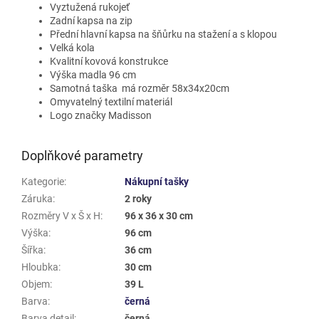
Vyztužená rukojeť
Zadní kapsa na zip
Přední hlavní kapsa na šňůrku na stažení a s klopou
Velká kola
Kvalitní kovová konstrukce
Výška madla 96 cm
Samotná taška má rozměr 58x34x20cm
Omyvatelný textilní materiál
Logo značky Madisson
Doplňkové parametry
Kategorie
:
Nákupní tašky
Záruka
:
2 roky
Rozměry V x Š x H
:
96 x 36 x 30 cm
Výška
:
96 cm
Šířka
:
36 cm
Hloubka
:
30 cm
Objem
:
39 L
Barva
:
černá
Barva detail
:
černá