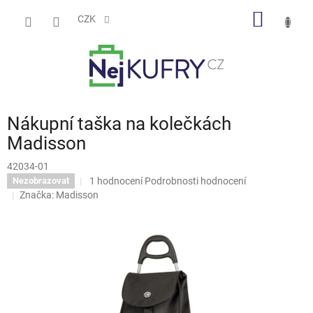
Přejít
NÁKUP
na
CZK
obsah
KOŠÍK
Nákupní taška na kolečkách
Madisson
42034-01
Průměrné
1 hodnocení
Podrobnosti hodnocení
Nezobrazovat
hodnocení
Značka:
Madisson
produktu
je
5,0
z
5
hvězdiček.