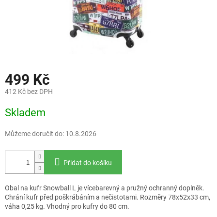
499 Kč
412 Kč bez DPH
Měrná
Skladem
cena:
Můžeme doručit do:
10.8.2026
Přidat do košíku
Obal na kufr Snowball L je vícebarevný a pružný ochranný doplněk.
Chrání kufr před poškrábáním a nečistotami. Rozměry 78x52x33 cm,
váha 0,25 kg. Vhodný pro kufry do 80 cm.