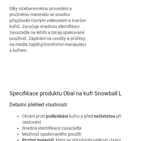
Díky vícebarevnému provedení a
pružnému materiálu se snadno
přizpůsobí různým velikostem a tvarům
kufrů. Zaručuje snadnou identifikaci
zavazadla na letišti a lze jej opakovaně
používat. Zapínání na cvočky a průřezy
na madla zajišťují komfortní manipulaci
s kufrem.
Specifikace produktu Obal na kufr Snowball L
Detailní přehled vlastností
Chrání proti
poškrábání
kufru a před
nečistotou
při
cestování
Snadná identifikace zavazadla
Možnost opakovaného použití
Pružný materiál
, který se přizpůsobí velikost i tvaru