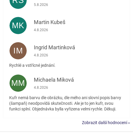
RŠ
Hodnocení obchodu je 5 z 5 hvězdiček.
5.8.2026
Martin Kubeš
MK
Hodnocení obchodu je 5 z 5 hvězdiček.
4.8.2026
Ingrid Martinková
IM
Hodnocení obchodu je 5 z 5 hvězdiček.
4.8.2026
Rychlé a vstřícné jednání.
Michaela Miková
MM
Hodnocení obchodu je 5 z 5 hvězdiček.
4.8.2026
Kufr nemá barvu dle obrázku, dle mého ani slovní popis barvy
(šampaň) neodpovídá skutečnosti. Ale je to jen kufr, svou
funkci splní. Objednávka bylla vyřizena velmi rychle. Děkuji.
Zobrazit další hodnocení