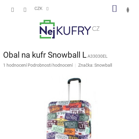
Přejít
NÁKUP
na
CZK
obsah
KOŠÍK
Obal na kufr Snowball L
A33030EL
Průměrné
1 hodnocení
Podrobnosti hodnocení
Značka:
Snowball
hodnocení
produktu
je
5,0
z
5
hvězdiček.