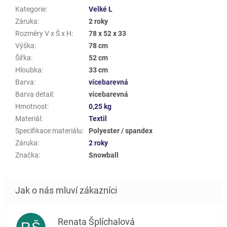
Kategorie
:
Velké L
Záruka
:
2 roky
Rozměry V x Š x H
:
78 x 52 x 33
Výška
:
78 cm
Šířka
:
52 cm
Hloubka
:
33 cm
Barva
:
vícebarevná
Barva detail
:
vícebarevná
Hmotnost
:
0,25 kg
Materiál
:
Textil
Specifikace materiálu
:
Polyester / spandex
Záruka
:
2 roky
Značka
:
Snowball
Renata Šplíchalová