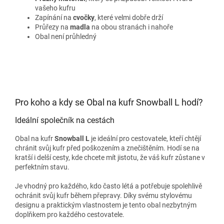
vašeho kufru
Zapínání na
cvočky
, které velmi dobře drží
Průřezy na
madla
na obou stranách i nahoře
Obal není průhledný
Pro koho a kdy se Obal na kufr Snowball L hodí?
Ideální společník na cestách
Obal na kufr
Snowball L
je ideální pro cestovatele, kteří chtějí
chránit svůj kufr před poškozením a znečištěním. Hodí se na
kratší i delší cesty, kde chcete mít jistotu, že váš kufr zůstane v
perfektním stavu.
Je vhodný pro každého, kdo často létá a potřebuje spolehlivě
ochránit svůj kufr během přepravy. Díky svému stylovému
designu a praktickým vlastnostem je tento obal nezbytným
doplňkem pro každého cestovatele.