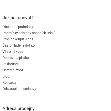
Z
á
p
a
Jak nakupovat?
t
Obchodní podmínky
í
Podmínky ochrany osobních údajů
Proč nakoupit u nás
Často kladené dotazy
Vše o nákupu
Doprava a platba
Reklamace
Ošetření zboží
Blog
Kontakty
Odstoupit od smlouvy
Adresa prodejny