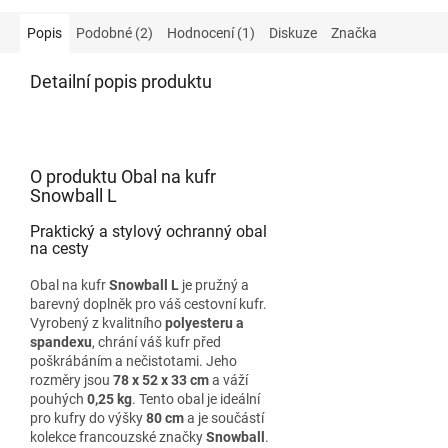
Popis
Podobné (2)
Hodnocení (1)
Diskuze
Značka
Detailní popis produktu
O produktu Obal na kufr
Snowball L
Praktický a stylový ochranný obal
na cesty
Obal na kufr
Snowball L
je pružný a
barevný doplněk pro váš cestovní kufr.
Vyrobený z kvalitního
polyesteru a
spandexu
, chrání váš kufr před
poškrábáním a nečistotami. Jeho
rozměry jsou
78 x 52 x 33 cm
a váží
pouhých
0,25 kg
. Tento obal je ideální
pro kufry do výšky
80 cm
a je součástí
kolekce francouzské značky
Snowball
.