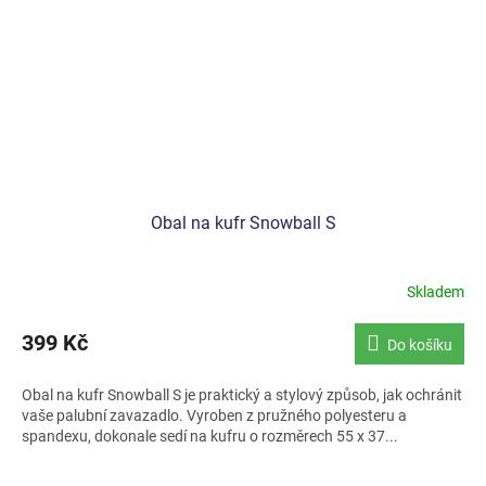
Obal na kufr Snowball S
Skladem
399 Kč
Do košíku
Obal na kufr Snowball S je praktický a stylový způsob, jak ochránit
vaše palubní zavazadlo. Vyroben z pružného polyesteru a
spandexu, dokonale sedí na kufru o rozměrech 55 x 37...