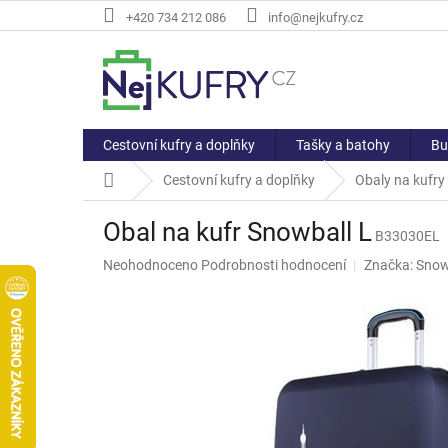
Přejít
+420 734 212 086
info@nejkufry.cz
na
obsah
Cestovní kufry a doplňky
Tašky a batohy
Bu
Domů
Cestovní kufry a doplňky
Obaly na kufry
Obal na kufr Snowball L
B33030EL
Průměrné
Neohodnoceno
Podrobnosti hodnocení
Značka:
Snow
hodnocení
produktu
je
0,0
z
5
hvězdiček.