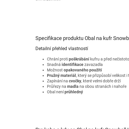
Specifikace produktu Obal na kufr Snowba
Detailní přehled vlastností
Chrání proti
poškrábání
kufru a před nečistoto
Snadná
identifikace
zavazadla
Možnost
opakovaného použití
Pružný materiál
, který se přizpůsobí velikost 
Zapínání na
cvočky
, které velmi dobře drží
Průřezy na
madla
na obou stranách i nahoře
Obal není
průhledný