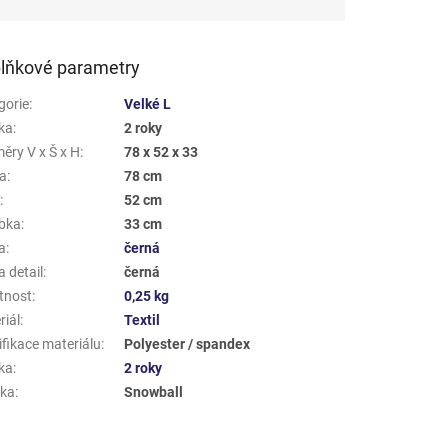
lňkové parametry
gorie
:
Velké L
ka
:
2 roky
ěry V x Š x H
:
78 x 52 x 33
a
:
78 cm
a
:
52 cm
bka
:
33 cm
a
:
černá
 detail
:
černá
tnost
:
0,25 kg
riál
:
Textil
ifikace materiálu
:
Polyester / spandex
ka
:
2 roky
ka
:
Snowball