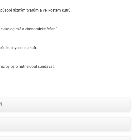
řizpůsobí různým tvarům a velikostem kufrů.
je ekologické a ekonomické řešení.
ečné uchycení na kufr.
niž by bylo nutné obal sundávat.
ů?