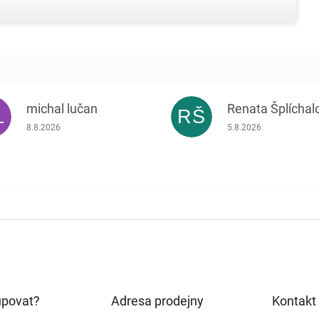
michal lučan
Renata Šplíchal
L
RŠ
Hodnocení obchodu je 5 z 5 hvězdiček.
Hodnocení obchodu je
8.8.2026
5.8.2026
upovat?
Adresa prodejny
Kontakt