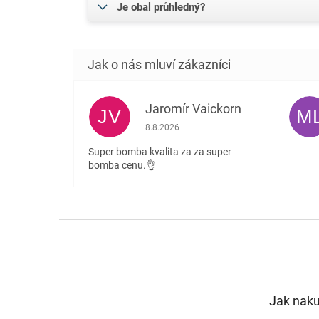
Je obal průhledný?
Jaromír Vaickorn
JV
M
Hodnocení obchodu je 5 z 5 hvězdiček.
8.8.2026
Super bomba kvalita za za super
bomba cenu.👌
Z
á
p
a
t
Jak nak
í