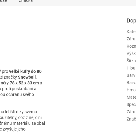
kuze
Značka
Dop
Kate
Záru
Rozm
Výšk
Šířk
Hlou
ý pro
velké kufry do 80
Barv
ké značky
Snowball
,
Barva
změry
78 x 52 x 33 cm
a
 proti poškrábání a
Hmo
lovou ochranu svého
Mate
Spec
na letišti díky svému
Záru
itelný, což z něj činí
Znač
užnému materiálu se obal
e zvyšuje jeho