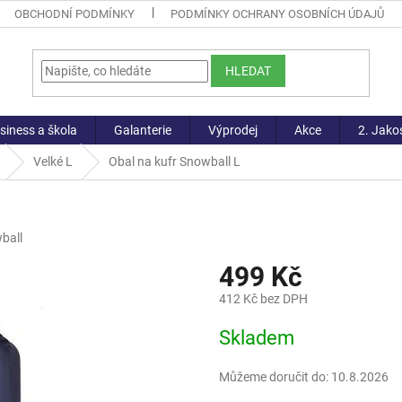
OBCHODNÍ PODMÍNKY
PODMÍNKY OCHRANY OSOBNÍCH ÚDAJŮ
HLEDAT
siness a škola
Galanterie
Výprodej
Akce
2. Jako
Velké L
Obal na kufr Snowball L
ball
499 Kč
412 Kč bez DPH
Měrná
Skladem
cena:
Můžeme doručit do:
10.8.2026