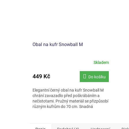
Obal na kufr Snowball M
Skladem
449 Kč
Do košíku
Elegantní černý obal na kufr Snowball M
chrání zavazadlo před poškrábáním a
nečistotami. Pružný materiál se přizpůsobí
různým kufrům do 70 cm. Snadná
identifikace a opakované...