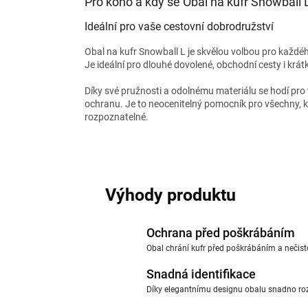
Pro koho a kdy se Obal na kufr Snowball 
Ideální pro vaše cestovní dobrodružství
Obal na kufr Snowball L je skvělou volbou pro každé
Je ideální pro dlouhé dovolené, obchodní cesty i krát
Díky své pružnosti a odolnému materiálu se hodí pro 
ochranu. Je to neocenitelný pomocník pro všechny, k
rozpoznatelné.
Výhody produktu
Ochrana před poškrábáním
Obal chrání kufr před poškrábáním a nečisto
Snadná identifikace
Díky elegantnímu designu obalu snadno rozp