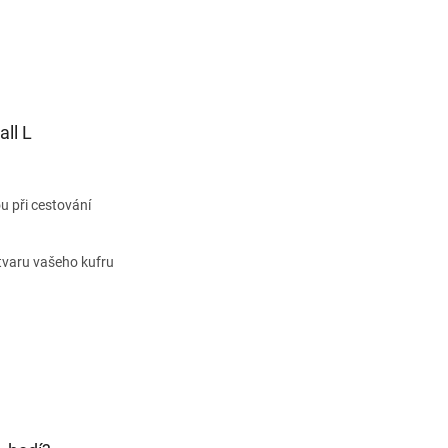
ll L
u při cestování
i tvaru vašeho kufru