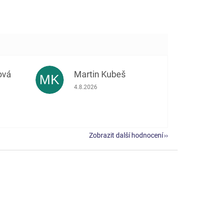
ová
Martin Kubeš
MK
 5 z 5 hvězdiček.
Hodnocení obchodu je 5 z 5 hvězdiček.
4.8.2026
Zobrazit další hodnocení