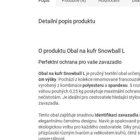
Popis
Podobné (4)
Hodnocení
Dis
Detailní popis produktu
O produktu Obal na kufr Snowball L
Perfektní ochrana pro vaše zavazadlo
Obal na kufr Snowball L
je pružný textilní obal určen
cm výšky
. Pochází z kolekce renomované francouzs
vyrobený z kombinace
polyesteru
a
spandexu
. S ro
váhou pouhých 0,25 kg poskytuje maximální ochranu
nečistotám. Je ideální pro cestovatele hledající sty
zavazadla.
Tento obal zajišťuje snadnou
identifikaci zavazadla
elegantnímu černému designu. Navíc je opakovaně použ
ekologickou volbu pro každého cestovatele. Díky pr
přizpůsobí různým tvarům a velikostem kufrů, čímž s
univerzálnost.