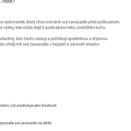
L hodí?
ho cestovatele, který chce ochránit své zavazadlo před poškozením.
ké výlety, kde může dojít k poškrábání nebo znečištění kufru.
všechny, kdo často cestují a potřebují spolehlivou a stylovou
do chtějí mít své zavazadlo v bezpečí a zároveň snadno
tami, což prodlužuje jeho životnost.
oznáte své zavazadlo na letišti.