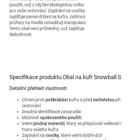
použití, což z něj činí ekologickou volbu
pro vaše cestování. Zapínání na cvočky
zajišťuje pevné držení na kufru, zatímco
průřezy na madla usnadňují manipulaci.
Tento obal není průhledný, což zajišťuje
diskrétnost.
Specifikace produktu Obal na kufr Snowball S
Detailní přehled vlastností
Chrání proti
poškrábání
kufru a před
nečistotou
při
cestování
Snadná identifikace zavazadla
Možnost
opakovaného použití
Velmi
pružný materiál
, který se přizpůsobí velikosti i
tvaru vašeho kufru
Zapínání na
cvočky
, které velmi dobře drží