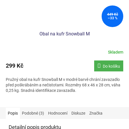
449 Kč
–33 %
Obal na kufr Snowball M
Skladem
299 Kč
Do košíku
Pružný obal na kufr Snowball M v modré barvě chrání zavazadlo
před poškrábáním a nečistotami. Rozměry 68 x 46 x 28 cm, váha
0,25 kg. Snadná identifikace zavazadla.
Popis
Podobné (3)
Hodnocení
Diskuze
Značka
Detailní popis produktu