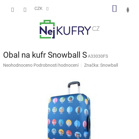
Přejít
NÁKUP
na
CZK
obsah
KOŠÍK
Obal na kufr Snowball S
A33030FS
Průměrné
Neohodnoceno
Podrobnosti hodnocení
Značka:
Snowball
hodnocení
produktu
je
0,0
z
5
hvězdiček.