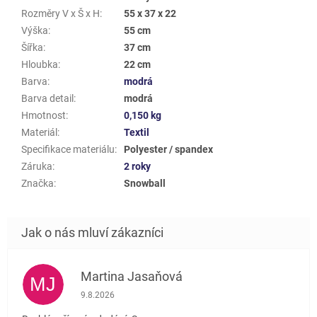
Rozměry V x Š x H
:
55 x 37 x 22
Výška
:
55 cm
Šířka
:
37 cm
Hloubka
:
22 cm
Barva
:
modrá
Barva detail
:
modrá
Hmotnost
:
0,150 kg
Materiál
:
Textil
Specifikace materiálu
:
Polyester / spandex
Záruka
:
2 roky
Značka
:
Snowball
Martina Jasaňová
MJ
Hodnocení obchodu je 5 z 5 hvězdiček.
9.8.2026