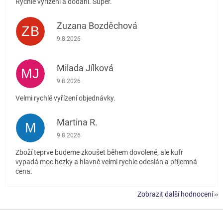
Rychlé vyřízení a dodání. Super.
Zuzana Bozděchová
ZB
Hodnocení obchodu je 5 z 5 hvězdiček.
9.8.2026
Milada Jílková
MJ
Hodnocení obchodu je 5 z 5 hvězdiček.
9.8.2026
Velmi rychlé vyřízení objednávky.
Martina R.
M
Hodnocení obchodu je 5 z 5 hvězdiček.
9.8.2026
Zboží teprve budeme zkoušet během dovolené, ale kufr
vypadá moc hezky a hlavně velmi rychle odeslán a příjemná
cena.
Zobrazit další hodnocení
Z