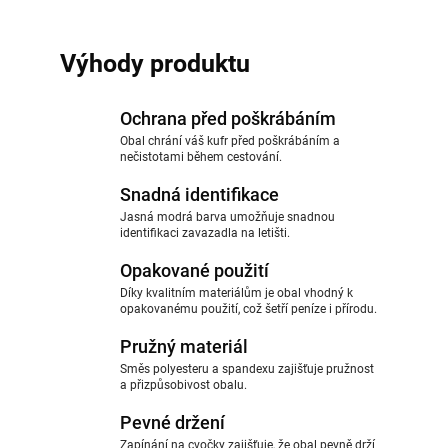
Výhody produktu
Ochrana před poškrábáním
Obal chrání váš kufr před poškrábáním a
nečistotami během cestování.
Snadná identifikace
Jasná modrá barva umožňuje snadnou
identifikaci zavazadla na letišti.
Opakované použití
Díky kvalitním materiálům je obal vhodný k
opakovanému použití, což šetří peníze i přírodu.
Pružný materiál
Směs polyesteru a spandexu zajišťuje pružnost
a přizpůsobivost obalu.
Pevné držení
Zapínání na cvočky zajišťuje, že obal pevně drží