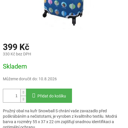
399 Kč
330 Kč bez DPH
Měrná
Skladem
cena:
Můžeme doručit do:
10.8.2026
Přidat do košíku
Pružný obal na kufr Snowball S chrání vaše zavazadlo před
poškrábáním a nečistotami, je vyroben z kvalitního textilu. Modrá
barva a rozměry 55 x 37 x 22 cm zajišťují snadnou identifikaci a
optimální ochranu.