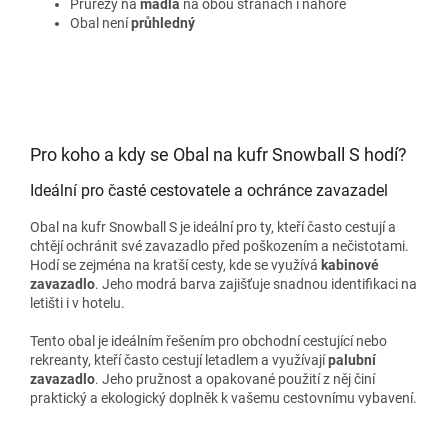
Průřezy na
madla
na obou stranách i nahoře
Obal není
průhledný
Pro koho a kdy se Obal na kufr Snowball S hodí?
Ideální pro časté cestovatele a ochránce zavazadel
Obal na kufr Snowball S je ideální pro ty, kteří často cestují a
chtějí ochránit své zavazadlo před poškozením a nečistotami.
Hodí se zejména na kratší cesty, kde se využívá
kabinové
zavazadlo
. Jeho modrá barva zajišťuje snadnou identifikaci na
letišti i v hotelu.
Tento obal je ideálním řešením pro obchodní cestující nebo
rekreanty, kteří často cestují letadlem a využívají
palubní
zavazadlo
. Jeho pružnost a opakované použití z něj činí
praktický a ekologický doplněk k vašemu cestovnímu vybavení.