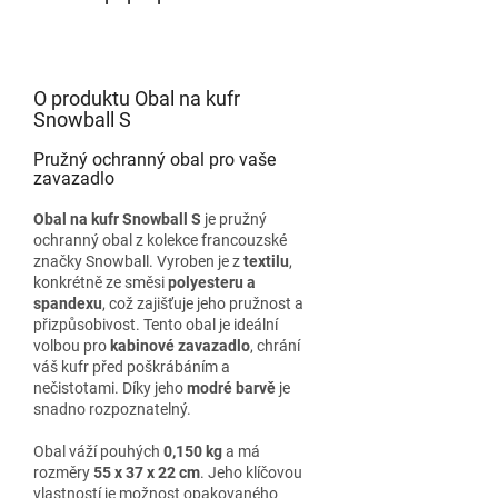
O produktu Obal na kufr
Snowball S
Pružný ochranný obal pro vaše
zavazadlo
Obal na kufr Snowball S
je pružný
ochranný obal z kolekce francouzské
značky Snowball. Vyroben je z
textilu
,
konkrétně ze směsi
polyesteru a
spandexu
, což zajišťuje jeho pružnost a
přizpůsobivost. Tento obal je ideální
volbou pro
kabinové zavazadlo
, chrání
váš kufr před poškrábáním a
nečistotami. Díky jeho
modré barvě
je
snadno rozpoznatelný.
Obal váží pouhých
0,150 kg
a má
rozměry
55 x 37 x 22 cm
. Jeho klíčovou
vlastností je možnost opakovaného