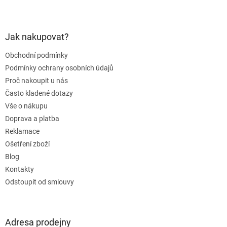
Z
á
p
a
Jak nakupovat?
t
Obchodní podmínky
í
Podmínky ochrany osobních údajů
Proč nakoupit u nás
Často kladené dotazy
Vše o nákupu
Doprava a platba
Reklamace
Ošetření zboží
Blog
Kontakty
Odstoupit od smlouvy
Adresa prodejny