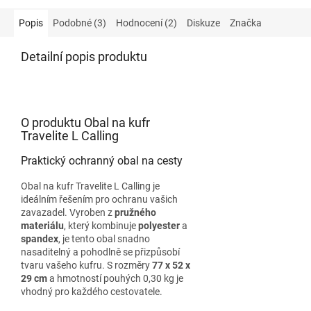
Popis
Podobné (3)
Hodnocení (2)
Diskuze
Značka
Detailní popis produktu
O produktu Obal na kufr
Travelite L Calling
Praktický ochranný obal na cesty
Obal na kufr Travelite L Calling je
ideálním řešením pro ochranu vašich
zavazadel. Vyroben z
pružného
materiálu
, který kombinuje
polyester
a
spandex
, je tento obal snadno
nasaditelný a pohodlně se přizpůsobí
tvaru vašeho kufru. S rozměry
77 x 52 x
29 cm
a hmotností pouhých 0,30 kg je
vhodný pro každého cestovatele.