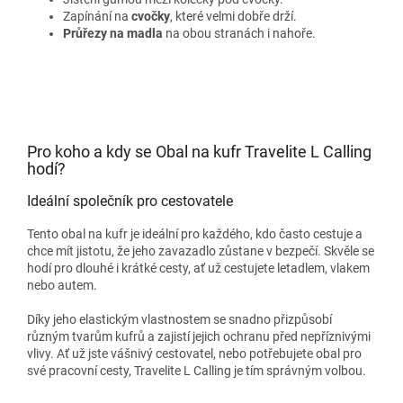
Zapínání na
cvočky
, které velmi dobře drží.
Průřezy na madla
na obou stranách i nahoře.
Pro koho a kdy se Obal na kufr Travelite L Calling
hodí?
Ideální společník pro cestovatele
Tento obal na kufr je ideální pro každého, kdo často cestuje a
chce mít jistotu, že jeho zavazadlo zůstane v bezpečí. Skvěle se
hodí pro dlouhé i krátké cesty, ať už cestujete letadlem, vlakem
nebo autem.
Díky jeho elastickým vlastnostem se snadno přizpůsobí
různým tvarům kufrů a zajistí jejich ochranu před nepříznivými
vlivy. Ať už jste vášnivý cestovatel, nebo potřebujete obal pro
své pracovní cesty, Travelite L Calling je tím správným volbou.