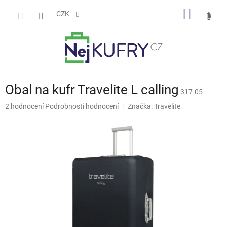
Přejít
NÁKUP
na
CZK
obsah
KOŠÍK
Obal na kufr Travelite L calling
317-05
Průměrné
2 hodnocení
Podrobnosti hodnocení
Značka:
Travelite
hodnocení
produktu
je
5,0
z
5
hvězdiček.