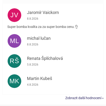
Jaromír Vaickorn
JV
Hodnocení obchodu je 5 z 5 hvězdiček.
8.8.2026
Super bomba kvalita za za super bomba cenu.👌
michal lučan
ML
Hodnocení obchodu je 5 z 5 hvězdiček.
8.8.2026
Renata Šplíchalová
RŠ
Hodnocení obchodu je 5 z 5 hvězdiček.
5.8.2026
Martin Kubeš
MK
Hodnocení obchodu je 5 z 5 hvězdiček.
4.8.2026
Zobrazit další hodnocení