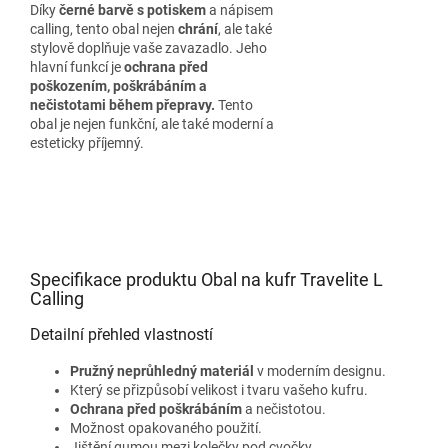
Díky
černé barvě s potiskem
a nápisem
calling, tento obal nejen
chrání
, ale také
stylově doplňuje vaše zavazadlo. Jeho
hlavní funkcí je
ochrana před
poškozením, poškrábáním a
nečistotami během přepravy.
Tento
obal je nejen funkční, ale také moderní a
esteticky příjemný.
Specifikace produktu Obal na kufr Travelite L
Calling
Detailní přehled vlastností
Pružný neprůhledný materiál
v moderním designu.
Který se přizpůsobí velikost i tvaru vašeho kufru.
Ochrana před poškrábáním
a nečistotou.
Možnost opakovaného použití.
Jištění gumou mezi kolečky pod cvočky.