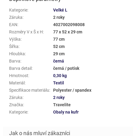
Kategorie
:
Velké L
Záruka
:
2 roky
EAN
:
4027002098008
Rozměry V x Š x H
:
77 x 52 x 29 cm
Výška
:
77 cm
Šířka
:
52 cm
Hloubka
:
29 cm
Barva
:
černá
Barva detail
:
černá / potisk
Hmotnost
:
0,30 kg
Materiál
:
Textil
Specifikace materiálu
:
Polyester / spandex
Záruka
:
2 roky
Značka
:
Travelite
Kategorie
:
Obaly na kufr