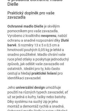
Dielle
Praktický doplněk pro vaše
zavazadla
Ochranné madlo Dielle
je skvělým
pomocníkem pro vaše zavazadla.
Vyrobeno z kvalitního
neoprenu
, nabízí
ochranu a snadné rozpoznání díky
žluté
barvě
. S rozměry 13 x 5 x 0,5 cm a
hmotností pouhých 0,05 kg je lehké a
snadno použitelné. Madlo chrání vaše
ruce před otlaky a poskytuje jednoduchý
způsob, jak odlišit vaše zavazadlo od
ostatních. Ideální pro ty, kdo často
cestují a hledají
praktické řešení
pro
identifikaci zavazadel.
Jeho
univerzální design
umožňuje
použití na různých typech zavazadel, ať
už se jedná o kufry, tašky nebo batohy.
Díky systému na suchý zip je jeho
montáž a demontáž rychlá a snadná.
Ochranné madlo Dielle je nejen užitečné,