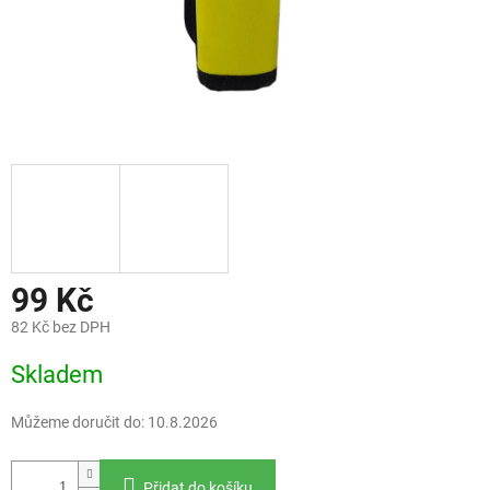
99 Kč
82 Kč bez DPH
Měrná
Skladem
cena:
Můžeme doručit do:
10.8.2026
Přidat do košíku