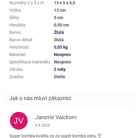
Rozměry V x Š x H
:
13 x 5 x 0,5
Výška
:
13 cm
Šířka
:
5 cm
Hloubka
:
0,50 cm
Barva
:
Žlutá
Barva detail
:
žlutá
Hmotnost
:
0,05 kg
Materiál
:
Neopren
Specifikace materiálu
:
Neopren
Záruka
:
2 roky
Značka
:
Dielle
Jaromír Vaickorn
JV
Hodnocení obchodu je 5 z 5 hvězdiček.
8.8.2026
Super bomba kvalita za za super bomba cenu.👌