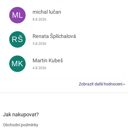
michal lučan
ML
Hodnocení obchodu je 5 z 5 hvězdiček.
8.8.2026
Renata Šplíchalová
RŠ
Hodnocení obchodu je 5 z 5 hvězdiček.
5.8.2026
Martin Kubeš
MK
Hodnocení obchodu je 5 z 5 hvězdiček.
4.8.2026
Zobrazit další hodnocení
Z
á
p
a
Jak nakupovat?
t
Obchodní podmínky
í