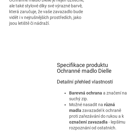
ale také stylové díky své výrazné barvě,
která zaručuje, že vaše zavazadlo bude
vidět i v nejrušnějších prostředích, jako
jsou letiště či nádraží.
Specifikace produktu
Ochranné madlo Dielle
Detailní přehled vlastností
Barevná ochrana
a značení na
suchý zip.
Možné nasadit na
různá
madla
zavazadel k ochraně
proti zařezávání do rukou a k
označení zavazadla
- lepšímu
rozpoznání od ostatních.