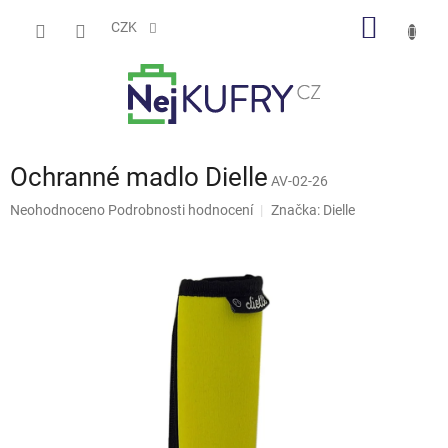
Přejít
NÁKUP
na
CZK
obsah
KOŠÍK
Ochranné madlo Dielle
AV-02-26
Průměrné
Neohodnoceno
Podrobnosti hodnocení
Značka:
Dielle
hodnocení
produktu
je
0,0
z
5
hvězdiček.