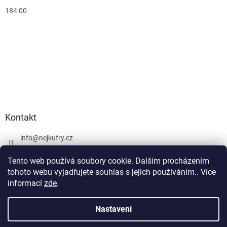
184 00
Kontakt
info
@
nejkufry.cz
+420 734 212 086
Tento web používá soubory cookie. Dalším procházením
Facebook
tohoto webu vyjadřujete souhlas s jejich používáním.. Více
informací
zde
.
Nastavení
Vytvořil Shoptet Premium