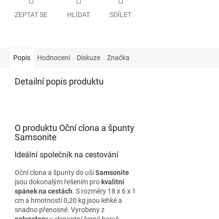
ZEPTAT SE
HLÍDAT
SDÍLET
Popis
Hodnocení
Diskuze
Značka
Detailní popis produktu
O produktu Oční clona a špunty
Samsonite
Ideální společník na cestování
Oční clona a špunty do uší
Samsonite
jsou dokonalým řešením pro
kvalitní
spánek na cestách
. S rozměry 18 x 6 x 1
cm a hmotností 0,20 kg jsou lehké a
snadno přenosné. Vyrobeny z
polyesteru
v elegantní černé barvě,