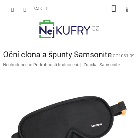
Přejít
NÁKUP
na
CZK
obsah
KOŠÍK
Oční clona a špunty Samsonite
CO1031-09
Průměrné
Neohodnoceno
Podrobnosti hodnocení
Značka:
Samsonite
hodnocení
produktu
je
0,0
z
5
hvězdiček.