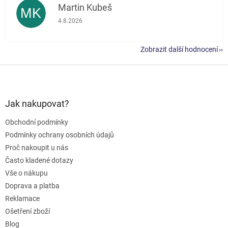
Martin Kubeš
MK
Hodnocení obchodu je 5 z 5 hvězdiček.
4.8.2026
Zobrazit další hodnocení
Z
á
p
a
Jak nakupovat?
t
Obchodní podmínky
í
Podmínky ochrany osobních údajů
Proč nakoupit u nás
Často kladené dotazy
Vše o nákupu
Doprava a platba
Reklamace
Ošetření zboží
Blog