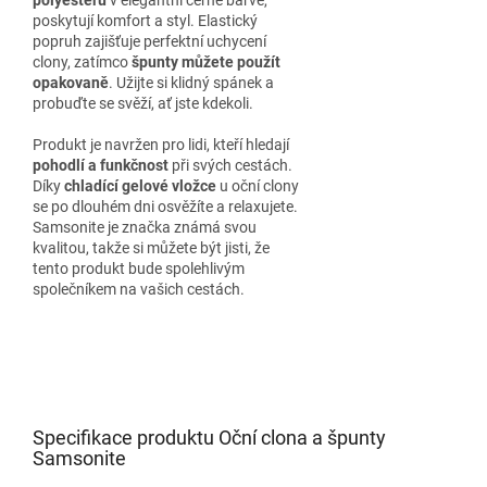
poskytují komfort a styl. Elastický
popruh zajišťuje perfektní uchycení
clony, zatímco
špunty můžete použít
opakovaně
. Užijte si klidný spánek a
probuďte se svěží, ať jste kdekoli.
Produkt je navržen pro lidi, kteří hledají
pohodlí a funkčnost
při svých cestách.
Díky
chladící gelové vložce
u oční clony
se po dlouhém dni osvěžíte a relaxujete.
Samsonite je značka známá svou
kvalitou, takže si můžete být jisti, že
tento produkt bude spolehlivým
společníkem na vašich cestách.
Specifikace produktu Oční clona a špunty
Samsonite