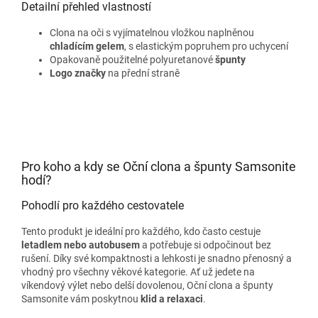
Detailní přehled vlastností
Clona na oči s vyjímatelnou vložkou naplněnou
chladícím gelem
, s elastickým popruhem pro uchycení
Opakovaně použitelné polyuretanové
špunty
Logo značky
na přední straně
Pro koho a kdy se Oční clona a špunty Samsonite
hodí?
Pohodlí pro každého cestovatele
Tento produkt je ideální pro každého, kdo často cestuje
letadlem nebo autobusem
a potřebuje si odpočinout bez
rušení. Díky své kompaktnosti a lehkosti je snadno přenosný a
vhodný pro všechny věkové kategorie. Ať už jedete na
víkendový výlet nebo delší dovolenou, Oční clona a špunty
Samsonite vám poskytnou
klid a relaxaci
.