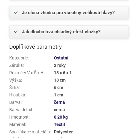
Je clona vhodná pro všechny velikosti hlavy?
Jak dlouho trvá chladivý efekt vložky?
Doplňkové parametry
Kategorie
:
Ostatní
Záruka
:
2 roky
Rozměry V x Š x H
:
18 x 6 x 1
Výška
:
18 cm
Šířka
:
6 cm
Hloubka
:
1 cm
Barva
:
černá
Barva detail
:
černá
Hmotnost
:
0,20 kg
Materiál
:
Textil
Specifikace materiálu
:
Polyester