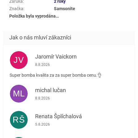
Záruka
:
2 roky
Značka
:
Samsonite
Položka byla vyprodána…
Jaromír Vaickorn
JV
Hodnocení obchodu je 5 z 5 hvězdiček.
8.8.2026
Super bomba kvalita za za super bomba cenu.👌
michal lučan
ML
Hodnocení obchodu je 5 z 5 hvězdiček.
8.8.2026
Renata Šplíchalová
RŠ
Hodnocení obchodu je 5 z 5 hvězdiček.
5.8.2026