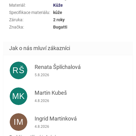
Materiál
:
Kůže
Specifikace materiálu
:
kůže
Záruka
:
2 roky
Značka
:
Bugatti
Renata Šplíchalová
RŠ
Hodnocení obchodu je 5 z 5 hvězdiček.
5.8.2026
Martin Kubeš
MK
Hodnocení obchodu je 5 z 5 hvězdiček.
4.8.2026
Ingrid Martinková
IM
Hodnocení obchodu je 5 z 5 hvězdiček.
4.8.2026