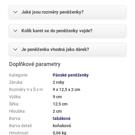
Jaké jsou rozměry peněženky?
Kolik karet se do peněženky vejde?
Je peněženka vhodná jako dárek?
Doplňkové parametry
Kategorie
:
Pánské peněženky
Záruka
:
2 roky
Rozměry V x Š x H
:
9 x 12,5 x 2 cm
Výška
:
9 cm
Šířka
:
12,5 cm
Hloubka
:
2 cm
Barva
:
tabáková
Barva detail
:
koňaková
Hmotnost
:
0,06 kg