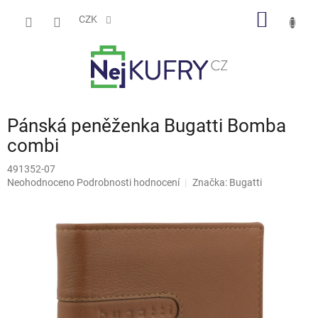
Přejít
NÁKUP
na
CZK
obsah
KOŠÍK
Pánská peněženka Bugatti Bomba
combi
491352-07
Průměrné
Neohodnoceno
Podrobnosti hodnocení
Značka:
Bugatti
hodnocení
produktu
je
0,0
z
5
hvězdiček.