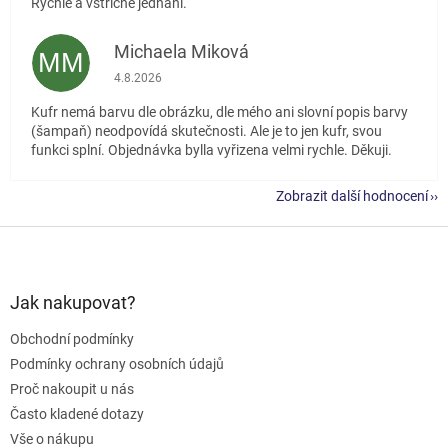
Rychlé a vstřícné jednání.
Michaela Miková
MM
Hodnocení obchodu je 5 z 5 hvězdiček.
4.8.2026
Kufr nemá barvu dle obrázku, dle mého ani slovní popis barvy
(šampaň) neodpovídá skutečnosti. Ale je to jen kufr, svou
funkci splní. Objednávka bylla vyřizena velmi rychle. Děkuji.
Zobrazit další hodnocení
Z
á
p
a
Jak nakupovat?
t
Obchodní podmínky
í
Podmínky ochrany osobních údajů
Proč nakoupit u nás
Často kladené dotazy
Vše o nákupu