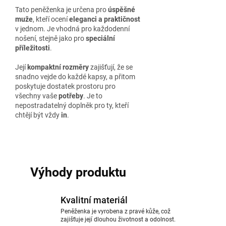
Tato peněženka je určena pro
úspěšné
muže
, kteří ocení
eleganci a praktičnost
v jednom. Je vhodná pro každodenní
nošení, stejně jako pro
speciální
příležitosti
.
Její
kompaktní rozměry
zajišťují, že se
snadno vejde do každé kapsy, a přitom
poskytuje dostatek prostoru pro
všechny vaše
potřeby
. Je to
nepostradatelný doplněk pro ty, kteří
chtějí být vždy
in
.
Výhody produktu
Kvalitní materiál
Peněženka je vyrobena z pravé kůže, což
zajišťuje její dlouhou životnost a odolnost.