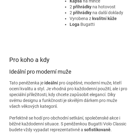
Kapsa
na mince
2
přihrádky
na hotovost
2
přihrádky
na další doklady
Vyrobena z
kvalitní kůže
Loga
Bugatti
Pro koho a kdy
Ideální pro moderní muže
Tato peněženka je
ideální
pro úspěšné, moderní muže, kteří
ocení kvalitu a styl. Je vhodná pro každodenní použití, ale i pro
speciální příležitosti, kdy chcete zapůsobit elegancí. Díky
svému designu a funkčnosti je skvělým dárkem pro muže
všech věkových kategorií.
Perfektně se hodí pro obchodní setkání, společenské akce i
běžné každodenní situace. S peněženkou Bugatti Volo Classic
budete vždy vypadat reprezentativně a
sofistikovaně
.