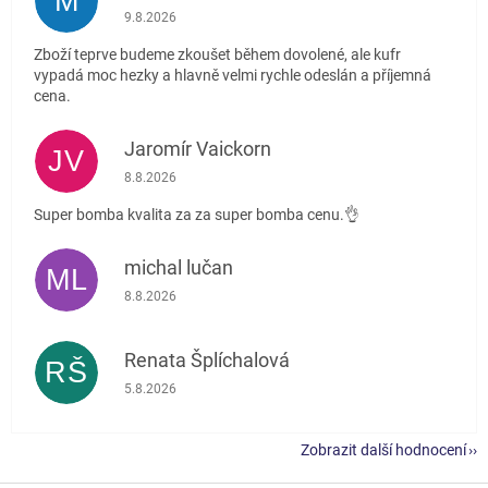
M
Hodnocení obchodu je 5 z 5 hvězdiček.
9.8.2026
Zboží teprve budeme zkoušet během dovolené, ale kufr
vypadá moc hezky a hlavně velmi rychle odeslán a příjemná
cena.
Jaromír Vaickorn
JV
Hodnocení obchodu je 5 z 5 hvězdiček.
8.8.2026
Super bomba kvalita za za super bomba cenu.👌
michal lučan
ML
Hodnocení obchodu je 5 z 5 hvězdiček.
8.8.2026
Renata Šplíchalová
RŠ
Hodnocení obchodu je 5 z 5 hvězdiček.
5.8.2026
Zobrazit další hodnocení