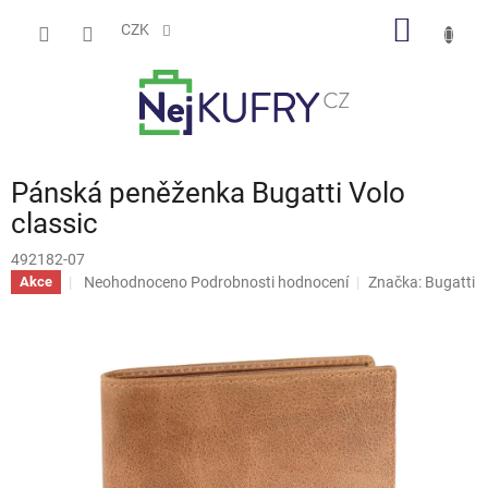
Přejít
NÁKUP
na
CZK
obsah
KOŠÍK
Pánská peněženka Bugatti Volo
classic
492182-07
Průměrné
Neohodnoceno
Podrobnosti hodnocení
Značka:
Bugatti
Akce
hodnocení
produktu
je
0,0
z
5
hvězdiček.