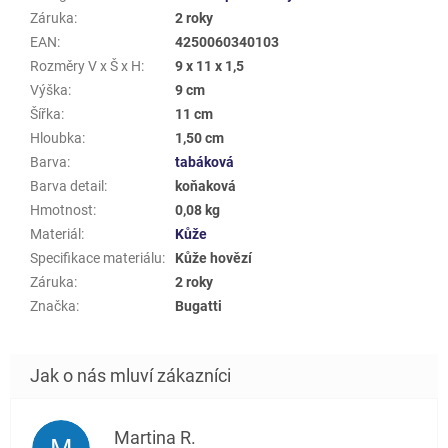
Záruka
:
2 roky
EAN
:
4250060340103
Rozměry V x Š x H
:
9 x 11 x 1,5
Výška
:
9 cm
Šířka
:
11 cm
Hloubka
:
1,50 cm
Barva
:
tabáková
Barva detail
:
koňaková
Hmotnost
:
0,08 kg
Materiál
:
Kůže
Specifikace materiálu
:
Kůže hovězí
Záruka
:
2 roky
Značka
:
Bugatti
Martina R.