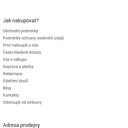
Z
á
p
a
Jak nakupovat?
t
Obchodní podmínky
í
Podmínky ochrany osobních údajů
Proč nakoupit u nás
Často kladené dotazy
Vše o nákupu
Doprava a platba
Reklamace
Ošetření zboží
Blog
Kontakty
Odstoupit od smlouvy
Adresa prodejny