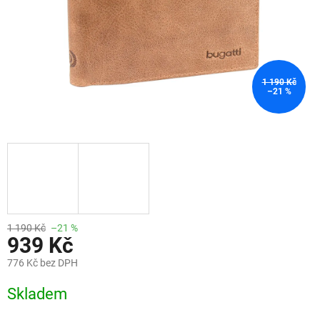
1 190 Kč
–21 %
1 190 Kč
–21 %
939 Kč
776 Kč bez DPH
Měrná
Skladem
cena: