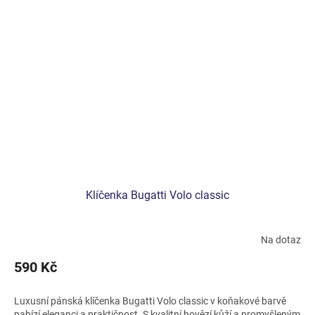
Klíčenka Bugatti Volo classic
Na dotaz
590 Kč
Luxusní pánská klíčenka Bugatti Volo classic v koňakové barvě
nabízí eleganci a praktičnost. S kvalitní hovězí kůží a promyšleným