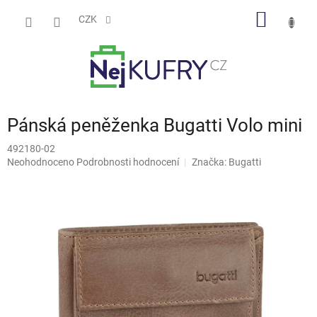
Přejít
NÁKUP
na
CZK
obsah
KOŠÍK
Pánská peněženka Bugatti Volo mini
492180-02
Průměrné
Neohodnoceno
Podrobnosti hodnocení
Značka:
Bugatti
hodnocení
produktu
je
0,0
z
5
hvězdiček.