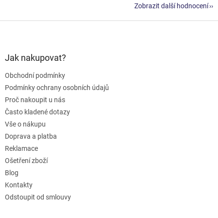
Zobrazit další hodnocení
Z
á
p
a
Jak nakupovat?
t
Obchodní podmínky
í
Podmínky ochrany osobních údajů
Proč nakoupit u nás
Často kladené dotazy
Vše o nákupu
Doprava a platba
Reklamace
Ošetření zboží
Blog
Kontakty
Odstoupit od smlouvy