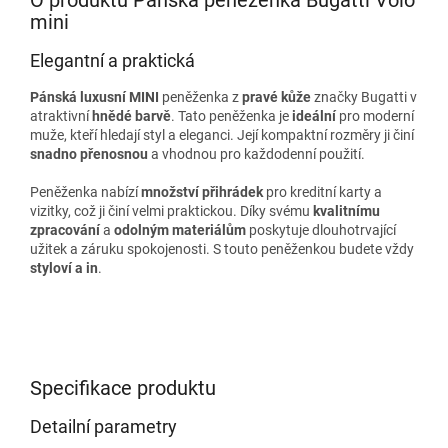
mini
Elegantní a praktická
Pánská luxusní MINI
peněženka z
pravé kůže
značky Bugatti v
atraktivní
hnědé barvě
. Tato peněženka je
ideální
pro moderní
muže, kteří hledají styl a eleganci. Její kompaktní rozměry ji činí
snadno přenosnou
a vhodnou pro každodenní použití.
Peněženka nabízí
množství přihrádek
pro kreditní karty a
vizitky, což ji činí velmi praktickou. Díky svému
kvalitnímu
zpracování
a
odolným materiálům
poskytuje dlouhotrvající
užitek a záruku spokojenosti. S touto peněženkou budete vždy
styloví a in
.
Specifikace produktu
Detailní parametry