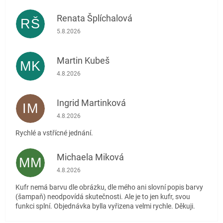
Renata Šplíchalová
RŠ
Hodnocení obchodu je 5 z 5 hvězdiček.
5.8.2026
Martin Kubeš
MK
Hodnocení obchodu je 5 z 5 hvězdiček.
4.8.2026
Ingrid Martinková
IM
Hodnocení obchodu je 5 z 5 hvězdiček.
4.8.2026
Rychlé a vstřícné jednání.
Michaela Miková
MM
Hodnocení obchodu je 5 z 5 hvězdiček.
4.8.2026
Kufr nemá barvu dle obrázku, dle mého ani slovní popis barvy
(šampaň) neodpovídá skutečnosti. Ale je to jen kufr, svou
funkci splní. Objednávka bylla vyřizena velmi rychle. Děkuji.