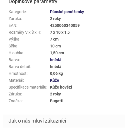
Doplňkové parametry
Kategorie
:
Pánské peněženky
Záruka
:
2 roky
EAN
:
4250060340059
Rozměry V x Š x H
:
7 x 10 x 1,5
Výška
:
7 cm
Šířka
:
10 cm
Hloubka
:
1,50 cm
Barva
:
hnědá
Barva detail
:
hnědá
Hmotnost
:
0,06 kg
Materiál
:
Kůže
Specifikace materiálu
:
Kůže hovězí
Záruka
:
2 roky
Značka
:
Bugatti