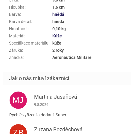
Hloubka
:
1,6 cm
Barva
:
hnědá
Barva detail
:
hnědá
Hmotnost
:
0,10 kg
Materiál
:
Kůže
Specifikace materiálu
:
kůže
Záruka
:
2 roky
Značka
:
Aeronautica Militare
Martina Jasaňová
MJ
Hodnocení obchodu je 5 z 5 hvězdiček.
9.8.2026
Rychlé vyřízení a dodání. Super.
Zuzana Bozděchová
ZB