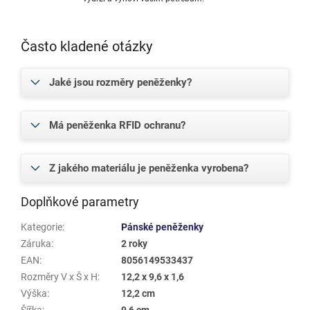
Často kladené otázky
Jaké jsou rozměry peněženky?
Má peněženka RFID ochranu?
Z jakého materiálu je peněženka vyrobena?
Doplňkové parametry
Kategorie
:
Pánské peněženky
Záruka
:
2 roky
EAN
:
8056149533437
Rozměry V x Š x H
:
12,2 x 9,6 x 1,6
Výška
:
12,2 cm
Šířka
:
9,6 cm