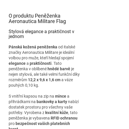
O produktu Peněženka
Aeronautica Militare Flag
Stylová elegance a praktičnost v
jednom
Pánská kožená peněženka
od italské
značky Aeronautica Militare je ideální
volbou pro muže, kteří hledají spojení
elegance
a
praktičnosti
. Tato
peněženka v oblíbené
hnědé barvě
je
nejen stylová, ale také velmi funkční díky
rozměrům
12,2 x 9,6 x 1,6 cm
a váze
pouhých 0,10 kg.
S vnitřní kapsou na zip na
mince
a
přihrádkami na
bankovky a karty
nabízí
dostatek prostoru pro všechny vaše
potřeby. Vyrobena z
kvalitní
kůže
, tato
peněženka je vybavena
RFID ochranou
pro
bezpečnost vašich platebních
karet
.