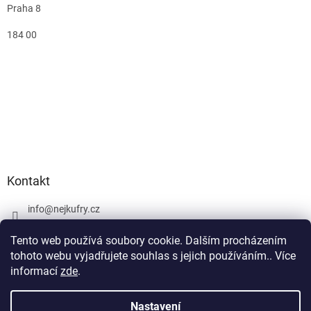
Praha 8
184 00
Kontakt
info
@
nejkufry.cz
+420 734 212 086
Tento web používá soubory cookie. Dalším procházením
Facebook
tohoto webu vyjadřujete souhlas s jejich používáním.. Více
informací
zde
.
Nastavení
Vytvořil Shoptet Premium