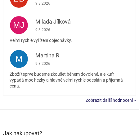
Hodnocení obchodu je 5 z 5 hvězdiček.
9.8.2026
Milada Jílková
MJ
Hodnocení obchodu je 5 z 5 hvězdiček.
9.8.2026
Velmi rychlé vyřízení objednávky.
Martina R.
M
Hodnocení obchodu je 5 z 5 hvězdiček.
9.8.2026
Zboží teprve budeme zkoušet během dovolené, ale kufr
vypadá moc hezky a hlavně velmi rychle odeslán a příjemná
cena.
Zobrazit další hodnocení
Z
á
p
a
Jak nakupovat?