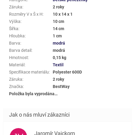
Záruka
:
2 roky
Rozměry V x Š x H
:
10 x 14 x 1
Výška
:
10 cm
Šířka
:
14 cm
Hloubka
:
1 cm
Barva
:
modrá
Barva detail
:
modrá
Hmotnost
:
0,15 kg
Materiál
:
Textil
Specifikace materiálu
:
Polyester 600D
Záruka
:
2 roky
Značka
:
BestWay
Položka byla vyprodána…
Jaromír Vaickorn