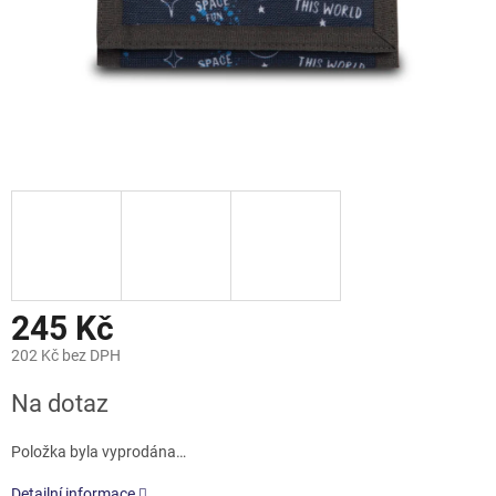
245 Kč
202 Kč bez DPH
Měrná
Na dotaz
cena:
Položka byla vyprodána…
Detailní informace