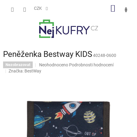
Přejít
NÁKUP
na
CZK
obsah
KOŠÍK
Peněženka Bestway KIDS
40248-0600
Průměrné
Neohodnoceno
Podrobnosti hodnocení
Nezobrazovat
hodnocení
Značka:
BestWay
produktu
je
0,0
z
5
hvězdiček.