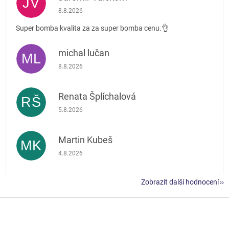
JV
Hodnocení obchodu je 5 z 5 hvězdiček.
8.8.2026
Super bomba kvalita za za super bomba cenu.👌
michal lučan
ML
Hodnocení obchodu je 5 z 5 hvězdiček.
8.8.2026
Renata Šplíchalová
RŠ
Hodnocení obchodu je 5 z 5 hvězdiček.
5.8.2026
Martin Kubeš
MK
Hodnocení obchodu je 5 z 5 hvězdiček.
4.8.2026
Zobrazit další hodnocení
Z
á
p