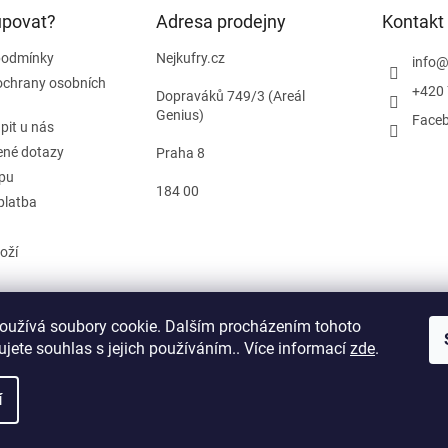
upovat?
Adresa prodejny
Kontakt
podmínky
Nejkufry.cz
info
ochrany osobních
+420 
Dopraváků 749/3 (Areál
Genius)
Face
pit u nás
ené dotazy
Praha 8
pu
184 00
platba
oží
oužívá soubory cookie. Dalším procházením tohoto
od smlouvy
jete souhlas s jejich používáním.. Více informací
zde
.
í