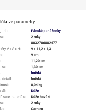
lňkové parametry
gorie
:
Pánské peněženky
ka
:
2 roky
8032706882477
ěry V x Š x H
:
9 x 11,2 x 1,3
a
:
9 cm
a
:
11,20 cm
bka
:
1,30 cm
a
:
hnědá
 detail
:
hnědá
tnost
:
0,04 kg
riál
:
Kůže
ifikace materiálu
:
Kůže hovězí
ka
:
2 roky
ka
:
Carraro