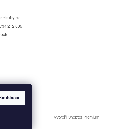
@
nejkufry.cz
734 212 086
book
Souhlasím
Vytvořil Shoptet Premium