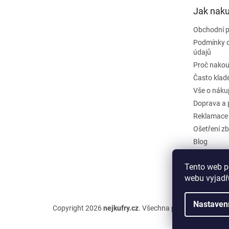
t
Jak nak
í
Obchodní 
Podmínky 
údajů
Proč nakou
Často klad
Vše o náku
Doprava a 
Reklamace
Ošetření zb
Blog
Kontakty
Tento web p
Odstoupit 
webu vyjadřu
Nastaven
Copyright 2026
nejkufry.cz
. Všechna práva vyhrazena.