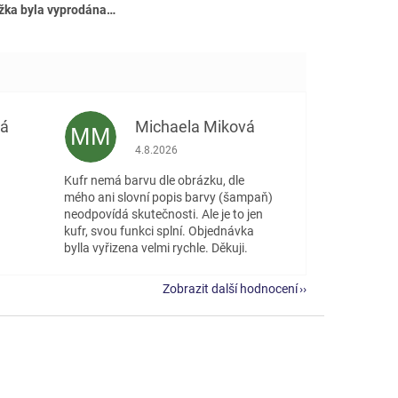
žka byla vyprodána…
vá
Michaela Miková
MM
 5 z 5 hvězdiček.
Hodnocení obchodu je 5 z 5 hvězdiček.
4.8.2026
Kufr nemá barvu dle obrázku, dle
mého ani slovní popis barvy (šampaň)
neodpovídá skutečnosti. Ale je to jen
kufr, svou funkci splní. Objednávka
bylla vyřizena velmi rychle. Děkuji.
Zobrazit další hodnocení