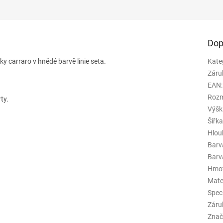
Dop
y carraro v hnědé barvě linie seta.
Kate
Záru
EAN
:
Rozm
ty.
Výšk
Šířk
Hlou
Barv
Barva
Hmo
Mate
Spec
Záru
Znač