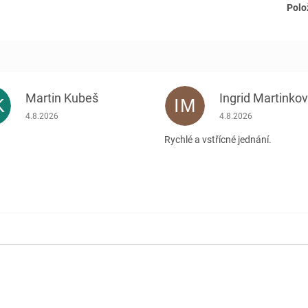
Polo
Martin Kubeš
Ingrid Martinko
K
IM
Hodnocení obchodu je 5 z 5 hvězdiček.
Hodnocení obchodu je
4.8.2026
4.8.2026
Rychlé a vstřícné jednání.