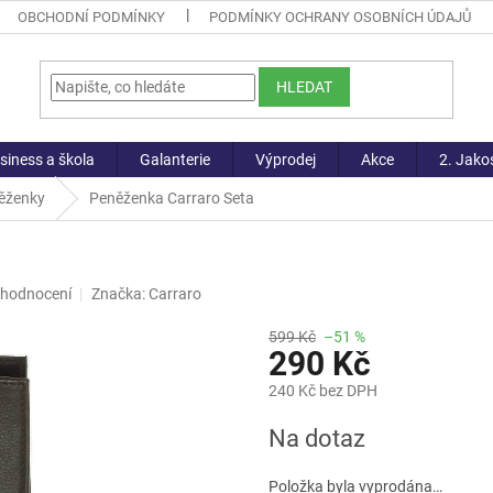
OBCHODNÍ PODMÍNKY
PODMÍNKY OCHRANY OSOBNÍCH ÚDAJŮ
HLEDAT
siness a škola
Galanterie
Výprodej
Akce
2. Jako
ěženky
Peněženka Carraro Seta
 hodnocení
Značka:
Carraro
599 Kč
–51 %
290 Kč
240 Kč bez DPH
Měrná
Na dotaz
cena:
Položka byla vyprodána…