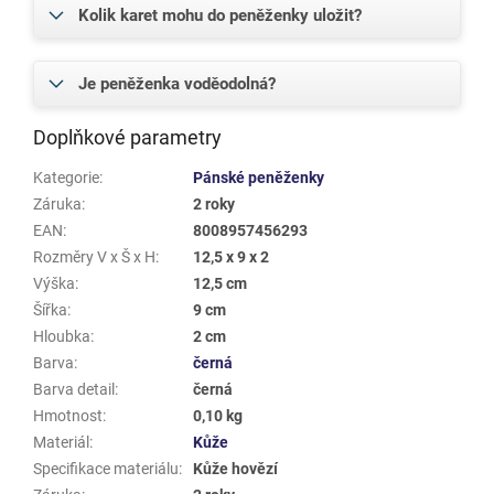
Kolik karet mohu do peněženky uložit?
Je peněženka voděodolná?
Doplňkové parametry
Kategorie
:
Pánské peněženky
Záruka
:
2 roky
EAN
:
8008957456293
Rozměry V x Š x H
:
12,5 x 9 x 2
Výška
:
12,5 cm
Šířka
:
9 cm
Hloubka
:
2 cm
Barva
:
černá
Barva detail
:
černá
Hmotnost
:
0,10 kg
Materiál
:
Kůže
Specifikace materiálu
:
Kůže hovězí