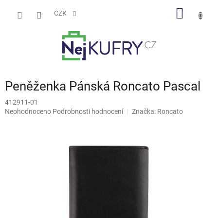
Přejít
NÁKUP
na
CZK
obsah
KOŠÍK
Peněženka Pánská Roncato Pascal
412911-01
Průměrné
Neohodnoceno
Podrobnosti hodnocení
Značka:
Roncato
hodnocení
produktu
je
0,0
z
5
hvězdiček.