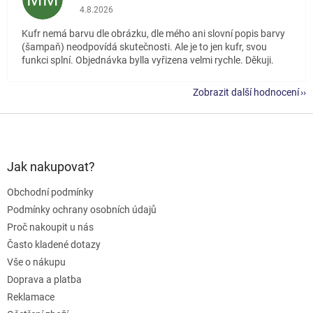
Hodnocení obchodu je 5 z 5 hvězdiček.
4.8.2026
Kufr nemá barvu dle obrázku, dle mého ani slovní popis barvy
(šampaň) neodpovídá skutečnosti. Ale je to jen kufr, svou
funkci splní. Objednávka bylla vyřizena velmi rychle. Děkuji.
Zobrazit další hodnocení
Z
á
p
a
Jak nakupovat?
t
Obchodní podmínky
í
Podmínky ochrany osobních údajů
Proč nakoupit u nás
Často kladené dotazy
Vše o nákupu
Doprava a platba
Reklamace