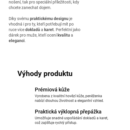
nošení, tak pro speciální příležitosti, kdy
chcete zanechat dojem.
Díky svému
praktickému designu
je
vhodná i pro ty, kteří potřebují mít po
ruce více
dokladů
a
karet
. Perfektní jako
dárek pro muže, kteří ocení
kvalitu
a
eleganci
.
Výhody produktu
Prémiová kůže
Vyrobena z kvalitní hovězí kůže, peněženka
nabízí dlouhou životnost a elegantní vzhled.
Praktická výklopná přepážka
Umožňuje snadné uspořádání dokladů a karet,
což zajišťuje rychlý přístup.