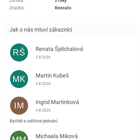
Záruka
:
2 roky
Značka
:
Roncato
Renata Šplíchalová
RŠ
Hodnocení obchodu je 5 z 5 hvězdiček.
5.8.2026
Martin Kubeš
MK
Hodnocení obchodu je 5 z 5 hvězdiček.
4.8.2026
Ingrid Martinková
IM
Hodnocení obchodu je 5 z 5 hvězdiček.
4.8.2026
Rychlé a vstřícné jednání.
Michaela Miková
MM