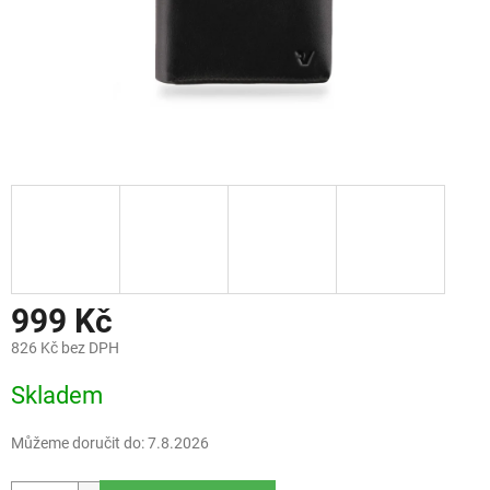
999 Kč
826 Kč bez DPH
Měrná
Skladem
cena:
Můžeme doručit do:
7.8.2026