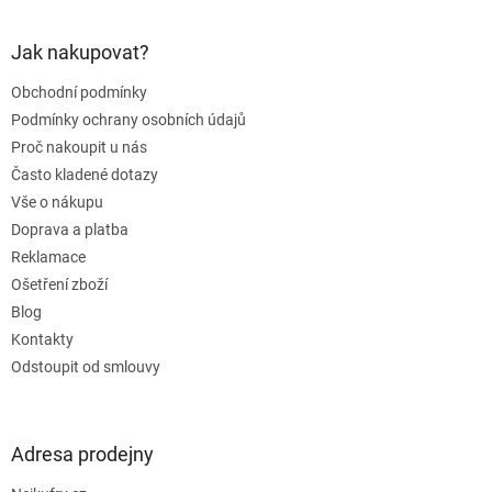
á
p
a
Jak nakupovat?
t
Obchodní podmínky
í
Podmínky ochrany osobních údajů
Proč nakoupit u nás
Často kladené dotazy
Vše o nákupu
Doprava a platba
Reklamace
Ošetření zboží
Blog
Kontakty
Odstoupit od smlouvy
Adresa prodejny