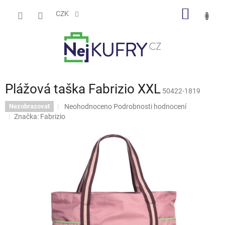
Přejít
NÁKUP
na
CZK
obsah
KOŠÍK
Plážová taška Fabrizio XXL
50422-1819
Průměrné
Neohodnoceno
Podrobnosti hodnocení
Nezobrazovat
hodnocení
Značka:
Fabrizio
produktu
je
0,0
z
5
hvězdiček.