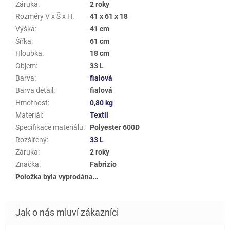
Záruka
:
2 roky
Rozměry V x Š x H
:
41 x 61 x 18
Výška
:
41 cm
Šířka
:
61 cm
Hloubka
:
18 cm
Objem
:
33 L
Barva
:
fialová
Barva detail
:
fialová
Hmotnost
:
0,80 kg
Materiál
:
Textil
Specifikace materiálu
:
Polyester 600D
Rozšířený
:
33 L
Záruka
:
2 roky
Značka
:
Fabrizio
Položka byla vyprodána…