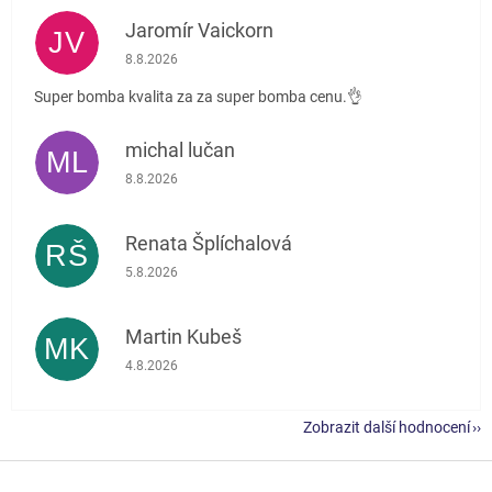
Jaromír Vaickorn
JV
Hodnocení obchodu je 5 z 5 hvězdiček.
8.8.2026
Super bomba kvalita za za super bomba cenu.👌
michal lučan
ML
Hodnocení obchodu je 5 z 5 hvězdiček.
8.8.2026
Renata Šplíchalová
RŠ
Hodnocení obchodu je 5 z 5 hvězdiček.
5.8.2026
Martin Kubeš
MK
Hodnocení obchodu je 5 z 5 hvězdiček.
4.8.2026
Zobrazit další hodnocení
Z