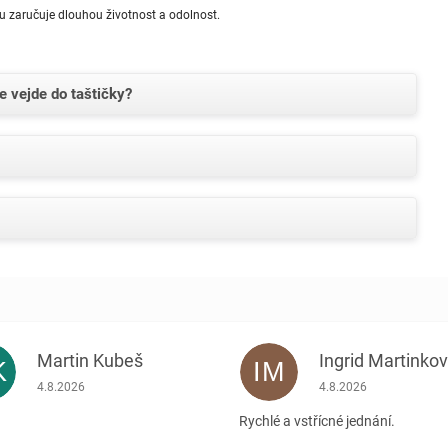
u zaručuje dlouhou životnost a odolnost.
e vejde do taštičky?
Martin Kubeš
Ingrid Martinko
K
IM
Hodnocení obchodu je 5 z 5 hvězdiček.
Hodnocení obchodu je
4.8.2026
4.8.2026
Rychlé a vstřícné jednání.