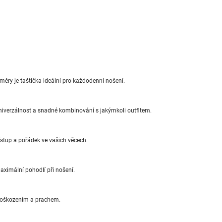
ěry je taštička ideální pro každodenní nošení.
univerzálnost a snadné kombinování s jakýmkoli outfitem.
stup a pořádek ve vašich věcech.
aximální pohodlí při nošení.
 poškozením a prachem.