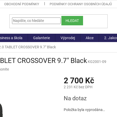
OBCHODNÍ PODMÍNKY
PODMÍNKY OCHRANY OSOBNÍCH ÚDAJŮ
HLEDAT
siness a škola
Galanterie
Výprodej
Akce
2. Jako
.0 TABLET CROSSOVER 9.7" Black
BLET CROSSOVER 9.7" Black
KG2001-09
onite
2 700 Kč
2 231 Kč bez DPH
Měrná
Na dotaz
cena:
Položka byla vyprodána…