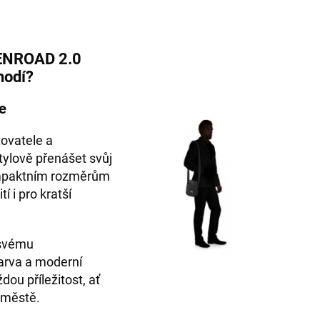
PENROAD 2.0
hodí?
e
tovatele a
stylově přenášet svůj
kompaktním rozměrům
í i pro kratší
 svému
arva a moderní
dou příležitost, ať
e městě.