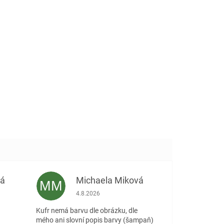
vá
Michaela Miková
MM
 5 z 5 hvězdiček.
Hodnocení obchodu je 5 z 5 hvězdiček.
4.8.2026
Kufr nemá barvu dle obrázku, dle
mého ani slovní popis barvy (šampaň)