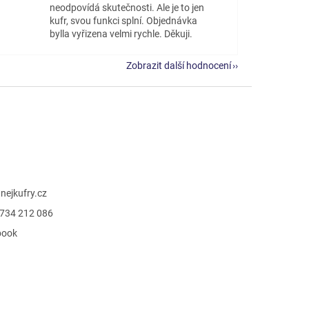
neodpovídá skutečnosti. Ale je to jen
kufr, svou funkci splní. Objednávka
bylla vyřizena velmi rychle. Děkuji.
Zobrazit další hodnocení
@
nejkufry.cz
734 212 086
book