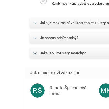
Kombinace nylonu, polyesteru a polyuretan
Jaká je maximální velikost tabletu, který s
Je popruh odnímatelný?
Jaké jsou rozměry taštičky?
Renata Šplíchalová
RŠ
M
Hodnocení obchodu je 5 z 5 hvězdiček.
5.8.2026