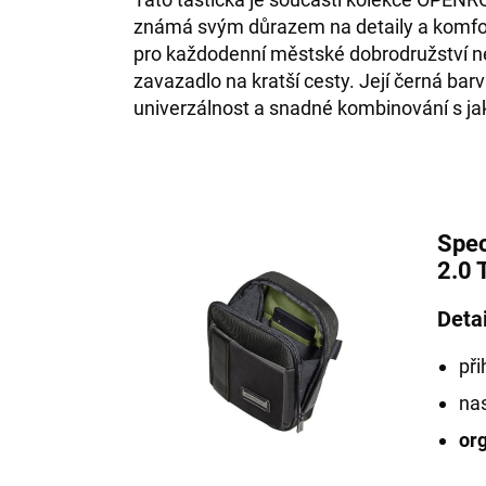
známá svým důrazem na detaily a komfor
pro každodenní městské dobrodružství ne
zavazadlo na kratší cesty. Její černá barv
univerzálnost a snadné kombinování s ja
Spec
2.0 
Detai
při
nas
or