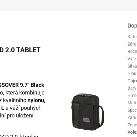
Dop
Kate
Záru
D 2.0 TABLET
Rozm
Výšk
Šířk
Hlou
Obj
SOVER 9.7" Black
Barv
no, která kombinuje
Hmo
z kvalitního
nylonu,
Mate
 L
a váží pouhých
Spec
lní pro uložení
Záru
Znač
Polo
AD 2.0, která je