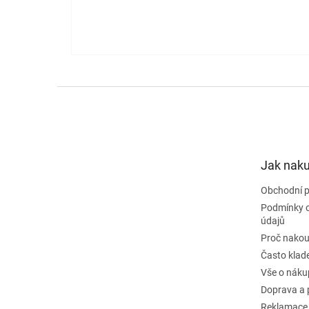
Z
á
p
a
t
Jak nak
í
Obchodní 
Podmínky 
údajů
Proč nakou
Často klad
Vše o náku
Doprava a 
Reklamace