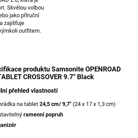
t. Skvělou volbou
bo jako příruční
a zajišťuje
kýmkoli outfitem.
ifikace produktu Samsonite OPENROAD
TABLET CROSSOVER 9.7" Black
lní přehled vlastností
hrádka na tablet
24,5 cm/ 9,7"
(24 x 17 x 1,3 cm)
tavitelný
ramenní popruh
ganizér