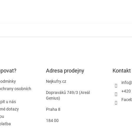
upovat?
Adresa prodejny
Kontakt
podmínky
Nejkufry.cz
info
ochrany osobních
+420 
Dopraváků 749/3 (Areál
Genius)
Face
pit u nás
ené dotazy
Praha 8
pu
184 00
platba