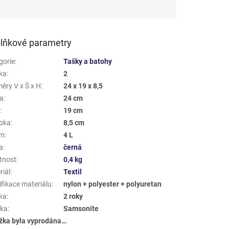
lňkové parametry
gorie
:
Tašky a batohy
ka
:
2
ěry V x Š x H
:
24 x 19 x 8,5
a
:
24 cm
a
:
19 cm
bka
:
8,5 cm
em
:
4 L
a
:
černá
tnost
:
0,4 kg
riál
:
Textil
ifikace materiálu
:
nylon + polyester + polyuretan
ka
:
2 roky
ka
:
Samsonite
žka byla vyprodána…