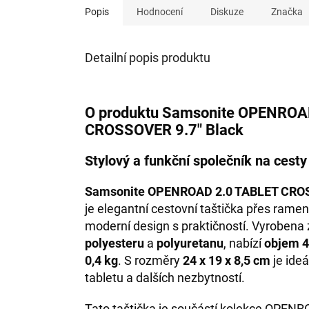
Popis
Hodnocení
Diskuze
Značka
Detailní popis produktu
O produktu Samsonite OPENROA
CROSSOVER 9.7" Black
Stylový a funkční společník na cesty
Samsonite OPENROAD 2.0 TABLET CROS
je elegantní cestovní taštička přes rame
moderní design s praktičností. Vyrobena 
polyesteru
a
polyuretanu
, nabízí
objem 4
0,4 kg
. S rozměry
24 x 19 x 8,5 cm
je ideá
tabletu a dalších nezbytností.
Tato taštička je součástí kolekce OPENRO