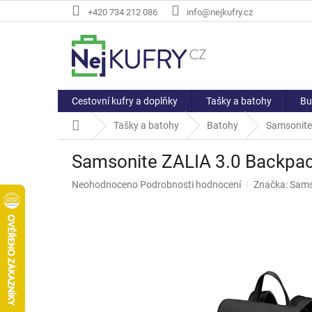
Přejít
+420 734 212 086
info@nejkufry.cz
na
obsah
Cestovní kufry a doplňky
Tašky a batohy
Bu
Domů
Tašky a batohy
Batohy
Samsonite
Samsonite ZALIA 3.0 Backpac
Průměrné
Neohodnoceno
Podrobnosti hodnocení
Značka:
Sams
hodnocení
produktu
je
0,0
z
5
hvězdiček.