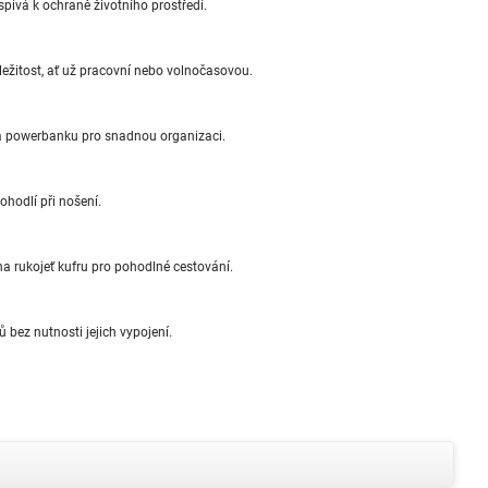
pívá k ochraně životního prostředí.
ležitost, ať už pracovní nebo volnočasovou.
 a powerbanku pro snadnou organizaci.
hodlí při nošení.
a rukojeť kufru pro pohodlné cestování.
bez nutnosti jejich vypojení.