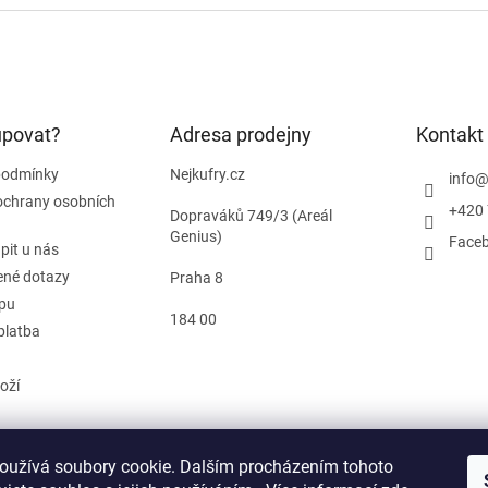
upovat?
Adresa prodejny
Kontakt
podmínky
Nejkufry.cz
info
ochrany osobních
+420 
Dopraváků 749/3 (Areál
Genius)
Face
pit u nás
ené dotazy
Praha 8
pu
184 00
platba
oží
oužívá soubory cookie. Dalším procházením tohoto
od smlouvy