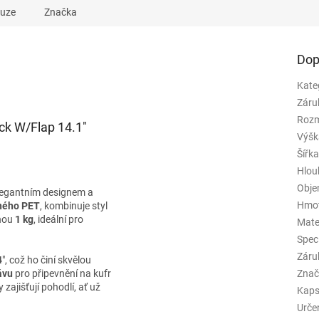
kuze
Značka
Dop
Kate
Záru
Rozm
ck W/Flap 14.1"
Výšk
Šířk
Hlou
Obj
egantním designem a
Hmo
ného PET
, kombinuje styl
hou
1 kg
, ideální pro
Mate
Spec
Záru
4
", což ho činí skvělou
ávu
pro připevnění na kufr
Znač
zajišťují pohodlí, ať už
Kaps
Urče