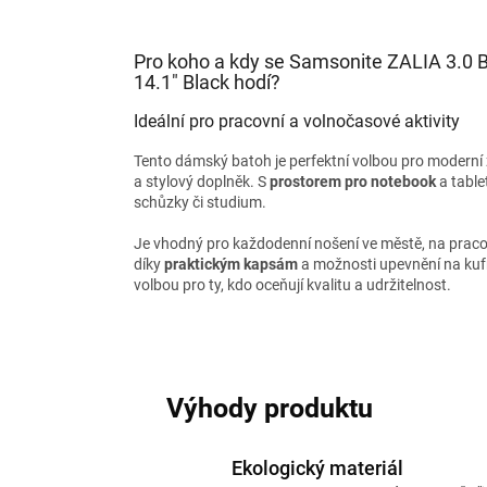
Pro koho a kdy se Samsonite ZALIA 3.0
14.1" Black hodí?
Ideální pro pracovní a volnočasové aktivity
Tento dámský batoh je perfektní volbou pro moderní ž
a stylový doplněk. S
prostorem pro notebook
a tablet
schůzky či studium.
Je vhodný pro každodenní nošení ve městě, na pracov
díky
praktickým kapsám
a možnosti upevnění na kufr.
volbou pro ty, kdo oceňují kvalitu a udržitelnost.
Výhody produktu
Ekologický materiál