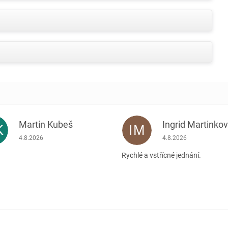
Martin Kubeš
Ingrid Martinko
K
IM
Hodnocení obchodu je 5 z 5 hvězdiček.
Hodnocení obchodu je
4.8.2026
4.8.2026
Rychlé a vstřícné jednání.