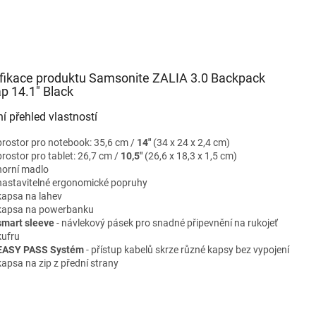
fikace produktu Samsonite ZALIA 3.0 Backpack
p 14.1" Black
ní přehled vlastností
prostor pro notebook: 35,6 cm /
14"
(34 x 24 x 2,4 cm)
prostor pro tablet: 26,7 cm /
10,5"
(26,6 x 18,3 x 1,5 cm)
horní madlo
nastavitelné ergonomické popruhy
kapsa na lahev
kapsa na powerbanku
smart sleeve
- návlekový pásek pro snadné připevnění na rukojeť
kufru
EASY PASS Systém
- přístup kabelů skrze různé kapsy bez vypojení
kapsa na zip z přední strany