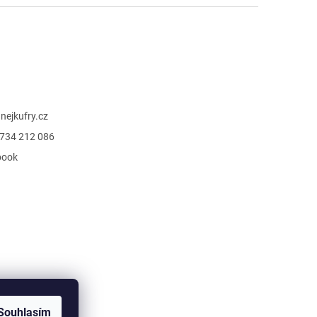
@
nejkufry.cz
734 212 086
book
Souhlasím