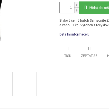
Přidat do koš
Stylový černý batoh Samsonite Z
a váhou 1 kg. Vyroben z recyklova
Detailní informace
TISK
ZEPTAT SE
H