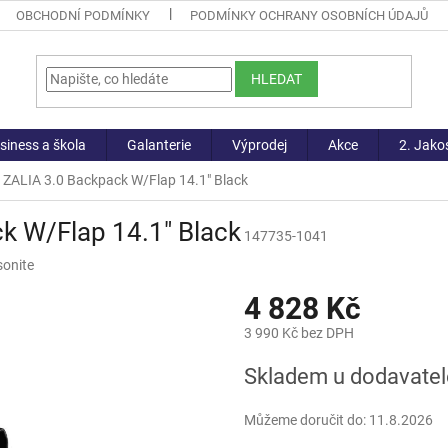
OBCHODNÍ PODMÍNKY
PODMÍNKY OCHRANY OSOBNÍCH ÚDAJŮ
HLEDAT
siness a škola
Galanterie
Výprodej
Akce
2. Jako
 ZALIA 3.0 Backpack W/Flap 14.1" Black
k W/Flap 14.1" Black
147735-1041
onite
4 828 Kč
3 990 Kč bez DPH
Měrná
Skladem u dodavatel
cena:
Můžeme doručit do:
11.8.2026