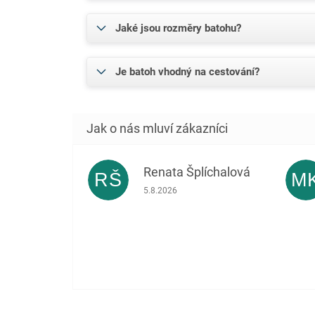
Jaké jsou rozměry batohu?
Je batoh vhodný na cestování?
Renata Šplíchalová
RŠ
M
Hodnocení obchodu je 5 z 5 hvězdiček.
5.8.2026