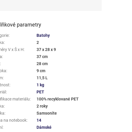
lňkové parametry
gorie
:
Batohy
ka
:
2
ěry V x Š x H
:
37 x 28 x 9
a
:
37 cm
a
:
28 cm
bka
:
9 cm
em
:
11,5 L
tnost
:
1 kg
riál
:
PET
ifikace materiálu
:
100% recyklované PET
ka
:
2 roky
ka
:
Samsonite
a na notebook
:
14
ní
:
Dámské