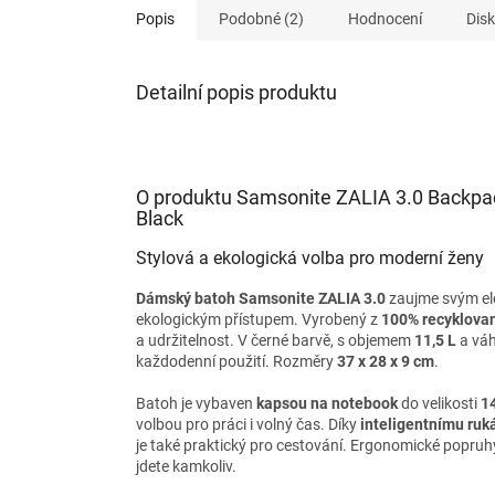
Popis
Podobné (2)
Hodnocení
Dis
Detailní popis produktu
O produktu Samsonite ZALIA 3.0 Backpa
Black
Stylová a ekologická volba pro moderní ženy
Dámský batoh Samsonite ZALIA 3.0
zaujme svým el
ekologickým přístupem. Vyrobený z
100% recyklova
a udržitelnost. V černé barvě, s objemem
11,5 L
a vá
každodenní použití. Rozměry
37 x 28 x 9 cm
.
Batoh je vybaven
kapsou na notebook
do velikosti
1
volbou pro práci i volný čas. Díky
inteligentnímu ruk
je také praktický pro cestování. Ergonomické popruhy 
jdete kamkoliv.