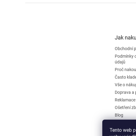
Z
á
p
a
t
Jak nak
í
Obchodní 
Podmínky 
údajů
Proč nakou
Často klad
Vše o náku
Doprava a 
Reklamace
Ošetření zb
Blog
Kontakty
Tento web p
Odstoupit 