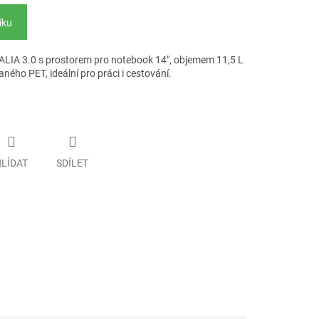
íku
ALIA 3.0 s prostorem pro notebook 14", objemem 11,5 L
ného PET, ideální pro práci i cestování.
LÍDAT
SDÍLET