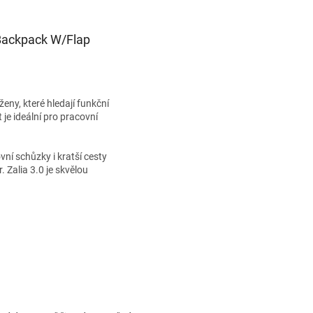
 Backpack W/Flap
eny, které hledají funkční
 je ideální pro pracovní
ní schůzky i kratší cesty
 Zalia 3.0 je skvělou