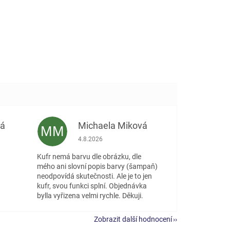
vá
Michaela Miková
MM
 5 z 5 hvězdiček.
Hodnocení obchodu je 5 z 5 hvězdiček.
4.8.2026
Kufr nemá barvu dle obrázku, dle
mého ani slovní popis barvy (šampaň)
neodpovídá skutečnosti. Ale je to jen
kufr, svou funkci splní. Objednávka
bylla vyřizena velmi rychle. Děkuji.
Zobrazit další hodnocení