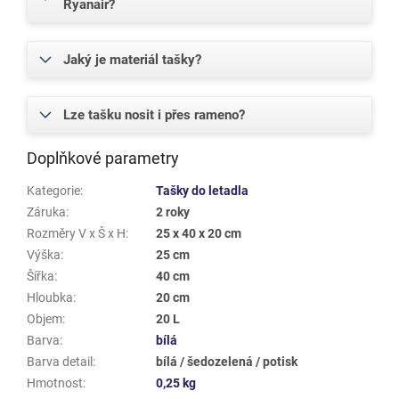
Ryanair?
Jaký je materiál tašky?
Lze tašku nosit i přes rameno?
Doplňkové parametry
Kategorie
:
Tašky do letadla
Záruka
:
2 roky
Rozměry V x Š x H
:
25 x 40 x 20 cm
Výška
:
25 cm
Šířka
:
40 cm
Hloubka
:
20 cm
Objem
:
20 L
Barva
:
bílá
Barva detail
:
bílá / šedozelená / potisk
Hmotnost
:
0,25 kg