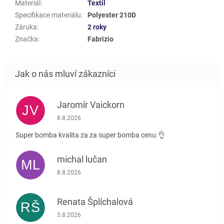
Materiál
:
Textil
Specifikace materiálu
:
Polyester 210D
Záruka
:
2 roky
Značka
:
Fabrizio
Jaromír Vaickorn
JV
Hodnocení obchodu je 5 z 5 hvězdiček.
8.8.2026
Super bomba kvalita za za super bomba cenu.👌
michal lučan
ML
Hodnocení obchodu je 5 z 5 hvězdiček.
8.8.2026
Renata Šplíchalová
RŠ
Hodnocení obchodu je 5 z 5 hvězdiček.
5.8.2026