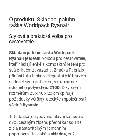
O produktu Skládací palubní
taška Worldpack Ryanair
Stylová a praktická volba pro
cestovatele
Skládací palubní taška Worldpack
Ryanair
je ideální volbou pro cestovatele,
kteří hledají lehké a kompaktní řešení pro
svá příruční zavazadla. Značka Fabrizio
přináší tuto tašku v elegantní bílé barvě s
šedozeleným potiskem, vyrobenou z
odolného
polyesteru 210D
. Díky svým
rozměrům 25 x 40 x 20 cm splňuje
požadavky většiny leteckých společností
včetně
Ryanair
.
Tato taška je vybavena hlavní kapsou s
dvoucestným zipem, přední kapsou na
zip a nastavitelným ramenním
popruhem. Je lehká a
skladná
, což