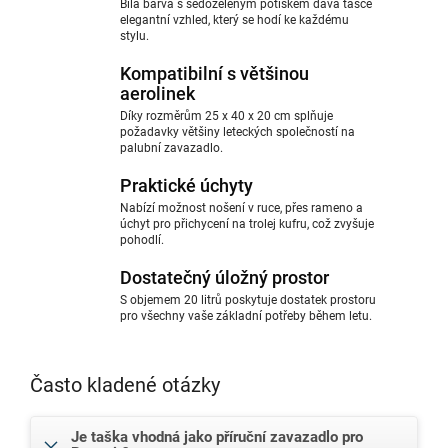
Bílá barva s šedozeleným potiskem dává tašce
elegantní vzhled, který se hodí ke každému
stylu.
Kompatibilní s většinou
aerolinek
Díky rozměrům 25 x 40 x 20 cm splňuje
požadavky většiny leteckých společností na
palubní zavazadlo.
Praktické úchyty
Nabízí možnost nošení v ruce, přes rameno a
úchyt pro přichycení na trolej kufru, což zvyšuje
pohodlí.
Dostatečný úložný prostor
S objemem 20 litrů poskytuje dostatek prostoru
pro všechny vaše základní potřeby během letu.
Často kladené otázky
Je taška vhodná jako příruční zavazadlo pro