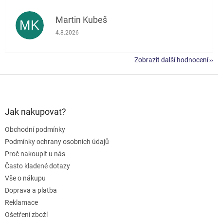
Martin Kubeš
MK
Hodnocení obchodu je 5 z 5 hvězdiček.
4.8.2026
Zobrazit další hodnocení
Z
á
p
a
Jak nakupovat?
t
Obchodní podmínky
í
Podmínky ochrany osobních údajů
Proč nakoupit u nás
Často kladené dotazy
Vše o nákupu
Doprava a platba
Reklamace
Ošetření zboží