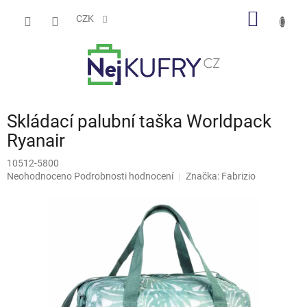
Přejít
NÁKUP
na
CZK
obsah
KOŠÍK
Skládací palubní taška Worldpack
Ryanair
10512-5800
Průměrné
Neohodnoceno
Podrobnosti hodnocení
Značka:
Fabrizio
hodnocení
produktu
je
0,0
z
5
hvězdiček.