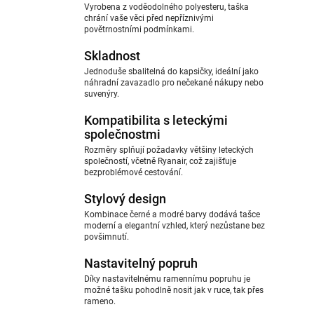
Vyrobena z voděodolného polyesteru, taška
chrání vaše věci před nepříznivými
povětrnostními podmínkami.
Skladnost
Jednoduše sbalitelná do kapsičky, ideální jako
náhradní zavazadlo pro nečekané nákupy nebo
suvenýry.
Kompatibilita s leteckými
společnostmi
Rozměry splňují požadavky většiny leteckých
společností, včetně Ryanair, což zajišťuje
bezproblémové cestování.
Stylový design
Kombinace černé a modré barvy dodává tašce
moderní a elegantní vzhled, který nezůstane bez
povšimnutí.
Nastavitelný popruh
Díky nastavitelnému ramennímu popruhu je
možné tašku pohodlně nosit jak v ruce, tak přes
rameno.