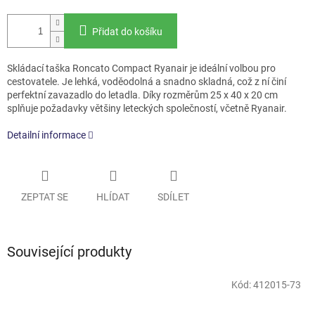
Přidat do košíku
Skládací taška Roncato Compact Ryanair je ideální volbou pro
cestovatele. Je lehká, voděodolná a snadno skladná, což z ní činí
perfektní zavazadlo do letadla. Díky rozměrům 25 x 40 x 20 cm
splňuje požadavky většiny leteckých společností, včetně Ryanair.
Detailní informace
ZEPTAT SE
HLÍDAT
SDÍLET
Související produkty
Kód:
412015-73