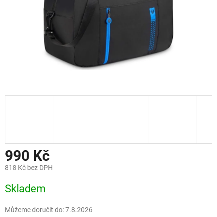
990 Kč
818 Kč bez DPH
Měrná
Skladem
cena:
Můžeme doručit do:
7.8.2026