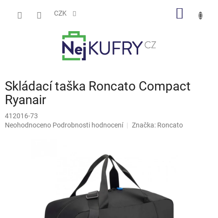
Přejít
NÁKUP
na
CZK
obsah
KOŠÍK
Skládací taška Roncato Compact
Ryanair
412016-73
Průměrné
Neohodnoceno
Podrobnosti hodnocení
Značka:
Roncato
hodnocení
produktu
je
0,0
z
5
hvězdiček.