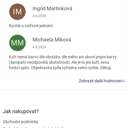
Ingrid Martinková
IM
Hodnocení obchodu je 5 z 5 hvězdiček.
4.8.2026
Rychlé a vstřícné jednání.
Michaela Miková
MM
Hodnocení obchodu je 5 z 5 hvězdiček.
4.8.2026
Kufr nemá barvu dle obrázku, dle mého ani slovní popis barvy
(šampaň) neodpovídá skutečnosti. Ale je to jen kufr, svou
funkci splní. Objednávka bylla vyřizena velmi rychle. Děkuji.
Zobrazit další hodnocení
Z
á
p
a
Jak nakupovat?
t
Obchodní podmínky
í