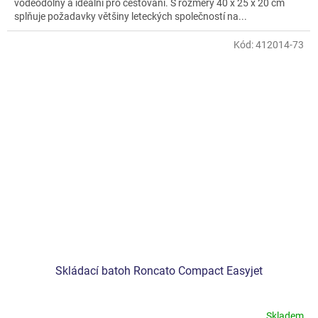
voděodolný a ideální pro cestování. S rozměry 40 x 25 x 20 cm
splňuje požadavky většiny leteckých společností na...
Kód:
412014-73
Skládací batoh Roncato Compact Easyjet
Skladem