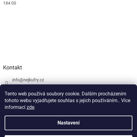
184 00
Kontakt
info
@
nejkufry.cz
+420 734 212 086
Tento web používá soubory cookie. Dalším procházením
Facebook
tohoto webu vyjadřujete souhlas s jejich používáním.. Více
informací
zde
.
Nastavení
Vytvořil Shoptet Premium