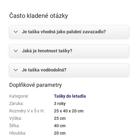
Často kladené otázky
Je taška vhodná jako palubní zavazadlo?
Jaká je hmotnost tašky?
Je taška voděodolná?
Doplňkové parametry
Kategorie
:
Tašky do letadla
Záruka
:
3 roky
Rozměry V x Š x H
:
25 x 40 x 20 cm
Výška
:
25 cm
Šířka
:
40 cm
Hloubka
:
20 cm