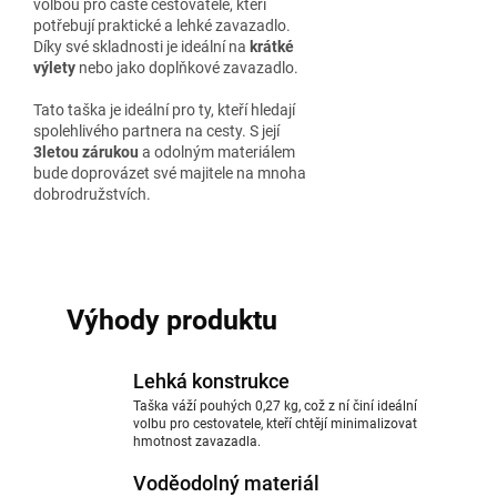
volbou pro časté cestovatele, kteří
potřebují praktické a lehké zavazadlo.
Díky své skladnosti je ideální na
krátké
výlety
nebo jako doplňkové zavazadlo.
Tato taška je ideální pro ty, kteří hledají
spolehlivého partnera na cesty. S její
3letou zárukou
a odolným materiálem
bude doprovázet své majitele na mnoha
dobrodružstvích.
Výhody produktu
Lehká konstrukce
Taška váží pouhých 0,27 kg, což z ní činí ideální
volbu pro cestovatele, kteří chtějí minimalizovat
hmotnost zavazadla.
Voděodolný materiál