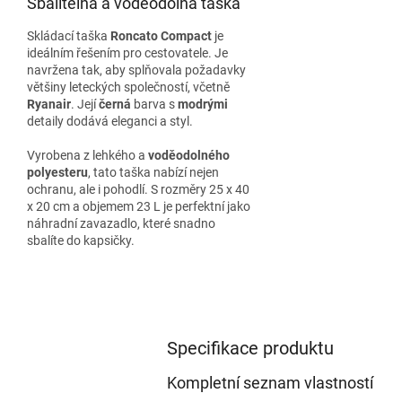
Sbalitelná a voděodolná taška
Skládací taška
Roncato Compact
je
ideálním řešením pro cestovatele. Je
navržena tak, aby splňovala požadavky
většiny leteckých společností, včetně
Ryanair
. Její
černá
barva s
modrými
detaily dodává eleganci a styl.
Vyrobena z lehkého a
voděodolného
polyesteru
, tato taška nabízí nejen
ochranu, ale i pohodlí. S rozměry 25 x 40
x 20 cm a objemem 23 L je perfektní jako
náhradní zavazadlo, které snadno
sbalíte do kapsičky.
Specifikace produktu
Kompletní seznam vlastností