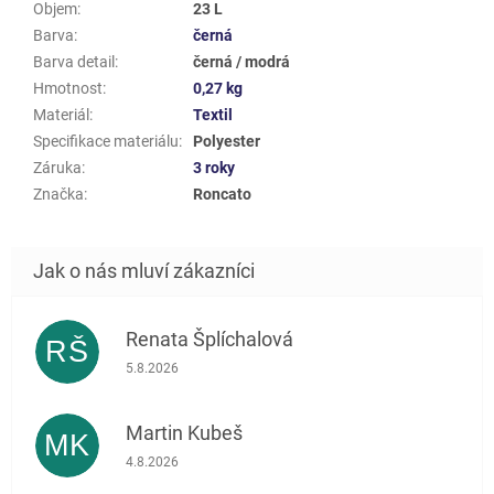
Objem
:
23 L
Barva
:
černá
Barva detail
:
černá / modrá
Hmotnost
:
0,27 kg
Materiál
:
Textil
Specifikace materiálu
:
Polyester
Záruka
:
3 roky
Značka
:
Roncato
Renata Šplíchalová
RŠ
Hodnocení obchodu je 5 z 5 hvězdiček.
5.8.2026
Martin Kubeš
MK
Hodnocení obchodu je 5 z 5 hvězdiček.
4.8.2026