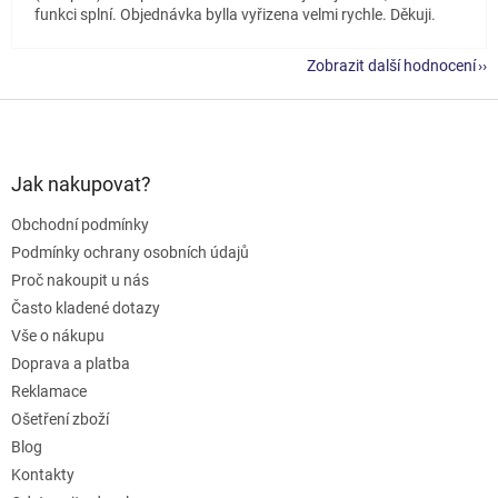
funkci splní. Objednávka bylla vyřizena velmi rychle. Děkuji.
Zobrazit další hodnocení
Z
á
p
a
Jak nakupovat?
t
Obchodní podmínky
í
Podmínky ochrany osobních údajů
Proč nakoupit u nás
Často kladené dotazy
Vše o nákupu
Doprava a platba
Reklamace
Ošetření zboží
Blog
Kontakty