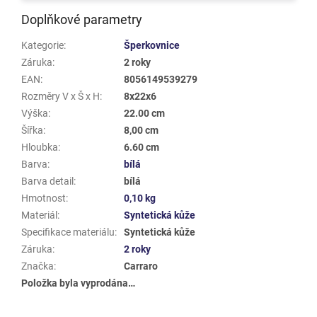
Doplňkové parametry
Kategorie
:
Šperkovnice
Záruka
:
2 roky
EAN
:
8056149539279
Rozměry V x Š x H
:
8x22x6
Výška
:
22.00 cm
Šířka
:
8,00 cm
Hloubka
:
6.60 cm
Barva
:
bílá
Barva detail
:
bílá
Hmotnost
:
0,10 kg
Materiál
:
Syntetická kůže
Specifikace materiálu
:
Syntetická kůže
Záruka
:
2 roky
Značka
:
Carraro
Položka byla vyprodána…