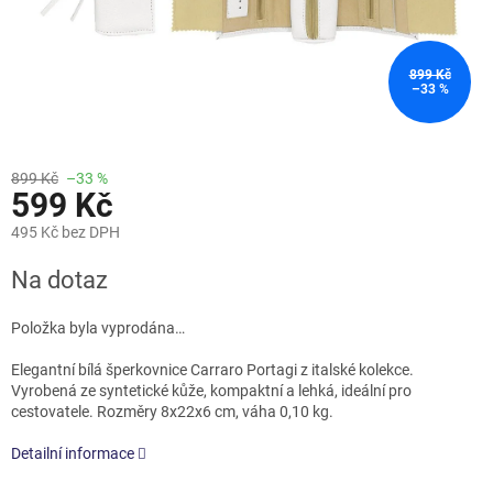
899 Kč
–33 %
899 Kč
–33 %
599 Kč
495 Kč bez DPH
Měrná
Na dotaz
cena:
Položka byla vyprodána…
Elegantní bílá šperkovnice Carraro Portagi z italské kolekce.
Vyrobená ze syntetické kůže, kompaktní a lehká, ideální pro
cestovatele. Rozměry 8x22x6 cm, váha 0,10 kg.
Detailní informace