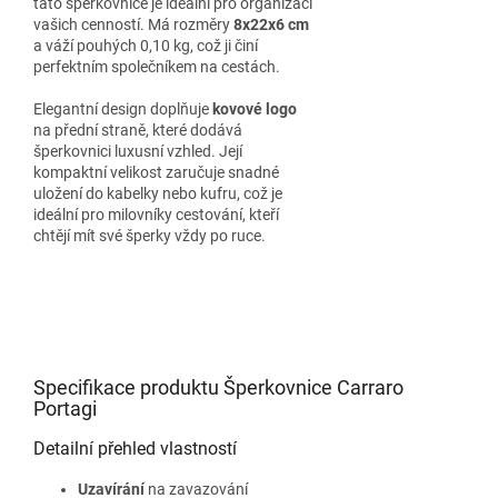
tato šperkovnice je ideální pro organizaci
vašich cenností. Má rozměry
8x22x6 cm
a váží pouhých 0,10 kg, což ji činí
perfektním společníkem na cestách.
Elegantní design doplňuje
kovové logo
na přední straně, které dodává
šperkovnici luxusní vzhled. Její
kompaktní velikost zaručuje snadné
uložení do kabelky nebo kufru, což je
ideální pro milovníky cestování, kteří
chtějí mít své šperky vždy po ruce.
Specifikace produktu Šperkovnice Carraro
Portagi
Detailní přehled vlastností
Uzavírání
na zavazování