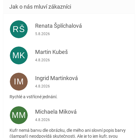
Renata Šplíchalová
RŠ
Hodnocení obchodu je 5 z 5 hvězdiček.
5.8.2026
Martin Kubeš
MK
Hodnocení obchodu je 5 z 5 hvězdiček.
4.8.2026
Ingrid Martinková
IM
Hodnocení obchodu je 5 z 5 hvězdiček.
4.8.2026
Rychlé a vstřícné jednání.
Michaela Miková
MM
Hodnocení obchodu je 5 z 5 hvězdiček.
4.8.2026
Kufr nemá barvu dle obrázku, dle mého ani slovní popis barvy
(šampaň) neodpovídá skutečnosti. Ale je to jen kufr, svou