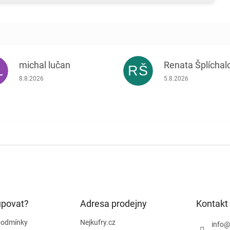
michal lučan
Renata Šplíchal
L
RŠ
Hodnocení obchodu je 5 z 5 hvězdiček.
Hodnocení obchodu je
8.8.2026
5.8.2026
upovat?
Adresa prodejny
Kontakt
podmínky
Nejkufry.cz
info