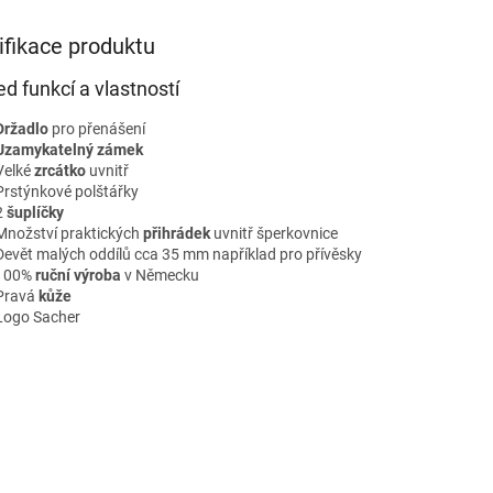
ifikace produktu
ed funkcí a vlastností
Držadlo
pro přenášení
Uzamykatelný zámek
Velké
zrcátko
uvnitř
Prstýnkové polštářky
2
šuplíčky
Množství praktických
přihrádek
uvnitř šperkovnice
Devět malých oddílů cca 35 mm například pro přívěsky
100%
ruční výroba
v Německu
Pravá
kůže
Logo Sacher