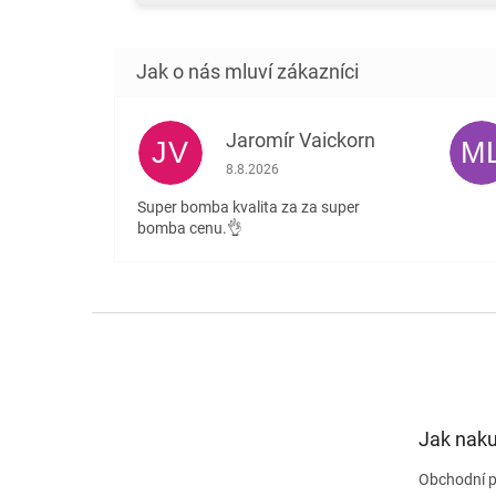
Jaromír Vaickorn
JV
M
Hodnocení obchodu je 5 z 5 hvězdiček.
8.8.2026
Super bomba kvalita za za super
bomba cenu.👌
Z
á
p
a
t
Jak nak
í
Obchodní 