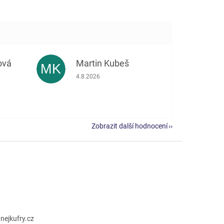
ová
Martin Kubeš
MK
 5 z 5 hvězdiček.
Hodnocení obchodu je 5 z 5 hvězdiček.
4.8.2026
Zobrazit další hodnocení
@
nejkufry.cz