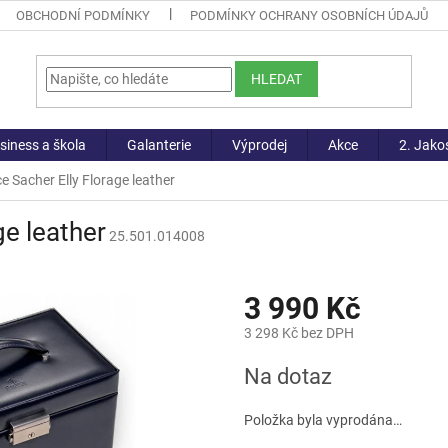
OBCHODNÍ PODMÍNKY
PODMÍNKY OCHRANY OSOBNÍCH ÚDAJŮ
HLEDAT
siness a škola
Galanterie
Výprodej
Akce
2. Jako
e Sacher Elly Florage leather
ge leather
25.501.014008
3 990 Kč
3 298 Kč bez DPH
Měrná
Na dotaz
cena:
Položka byla vyprodána…