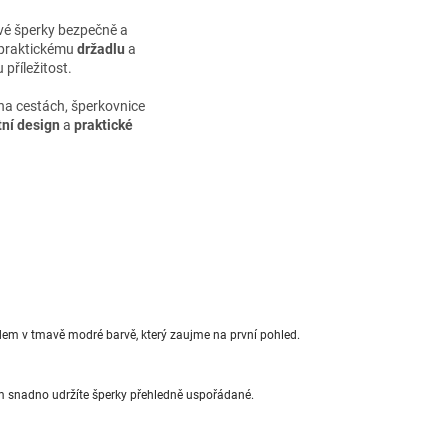
 své šperky bezpečně a
 praktickému
držadlu
a
 příležitost.
na cestách, šperkovnice
ní design
a
praktické
em v tmavě modré barvě, který zaujme na první pohled.
 snadno udržíte šperky přehledně uspořádané.