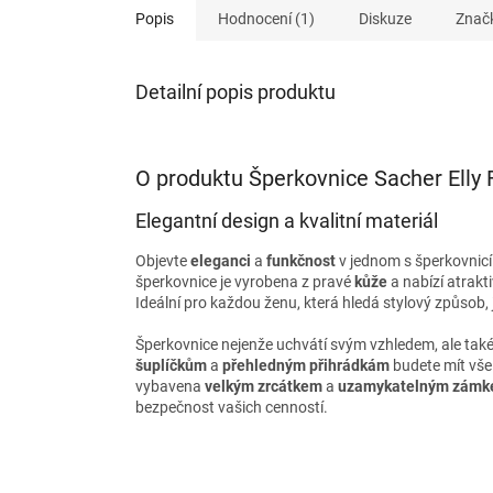
Popis
Hodnocení (1)
Diskuze
Znač
Detailní popis produktu
O produktu Šperkovnice Sacher Elly 
Elegantní design a kvalitní materiál
Objevte
eleganci
a
funkčnost
v jednom s šperkovnicí 
šperkovnice je vyrobena z pravé
kůže
a nabízí atrakt
Ideální pro každou ženu, která hledá stylový způsob,
Šperkovnice nejenže uchvátí svým vzhledem, ale také
šuplíčkům
a
přehledným přihrádkám
budete mít vše 
vybavena
velkým zrcátkem
a
uzamykatelným zám
bezpečnost vašich cenností.