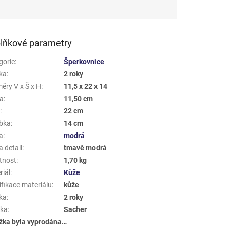
lňkové parametry
gorie
:
Šperkovnice
ka
:
2 roky
ěry V x Š x H
:
11,5 x 22 x 14
a
:
11,50 cm
a
:
22 cm
bka
:
14 cm
a
:
modrá
 detail
:
tmavě modrá
tnost
:
1,70 kg
riál
:
Kůže
ifikace materiálu
:
kůže
ka
:
2 roky
ka
:
Sacher
žka byla vyprodána…