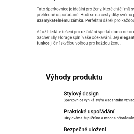
Tato šperkovnice je ideální pro ženy, které chtějí mít
přehledně uspořádané. Hodí se na cesty díky svému
uzamykatelnému zámku
. Perfektní dárek pro každou
Ať už hledáte řešení pro ukládání šperků doma nebo 
Sacher Elly Florage splní vaše očekávání. Její
elegant
funkce
ji činí skvělou volbou pro každou ženu.
Výhody produktu
Stylový design
Šperkovnice vyniká svým elegantním vzhled
Praktické uspořádání
Díky dvěma šuplíčkům a mnoha přihrádkám
Bezpečné uložení