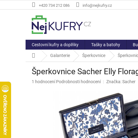
Přejít
+420 734 212 086
info@nejkufry.cz
na
obsah
Cestovní kufry a doplňky
Tašky a batohy
Bu
Domů
Galanterie
Šperkovnice
Šperkovnic
Šperkovnice Sacher Elly Flora
Průměrné
1 hodnocení
Podrobnosti hodnocení
Značka:
Sacher
hodnocení
produktu
je
5,0
z
5
hvězdiček.