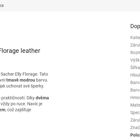
ka
Dop
Kate
Záru
Florage leather
Rozm
Výšk
Šířk
Sacher Elly Florage. Tato
Hlou
ivní
tmavě modrou
barvu.
Barv
 jak uchovat své šperky.
Barva
Hmo
 praktičností. Díky
dvěma
vždy po ruce. Navíc je
Mate
kem
, což zajišťuje
Spec
Záru
Znač
Polo