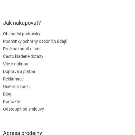
Z
á
p
a
Jak nakupovat?
t
Obchodní podmínky
í
Podmínky ochrany osobních údajů
Proč nakoupit u nás
Často kladené dotazy
Vše o nákupu
Doprava a platba
Reklamace
Ošetření zboží
Blog
Kontakty
Odstoupit od smlouvy
Adresa prodejny