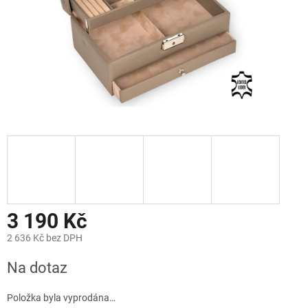
3 190 Kč
2 636 Kč bez DPH
Měrná
Na dotaz
cena:
Položka byla vyprodána…