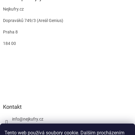
Nejkufry.cz
Dopraváků 749/3 (Areál Genius)
Praha 8
184 00
Kontakt
info
@
nejkufry.cz
+420 734 212 086
Tento web používá soubory cookie. Dalším procházením