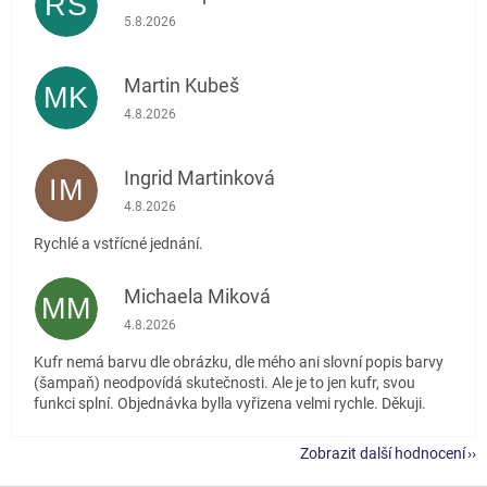
RŠ
Hodnocení obchodu je 5 z 5 hvězdiček.
5.8.2026
Martin Kubeš
MK
Hodnocení obchodu je 5 z 5 hvězdiček.
4.8.2026
Ingrid Martinková
IM
Hodnocení obchodu je 5 z 5 hvězdiček.
4.8.2026
Rychlé a vstřícné jednání.
Michaela Miková
MM
Hodnocení obchodu je 5 z 5 hvězdiček.
4.8.2026
Kufr nemá barvu dle obrázku, dle mého ani slovní popis barvy
(šampaň) neodpovídá skutečnosti. Ale je to jen kufr, svou
funkci splní. Objednávka bylla vyřizena velmi rychle. Děkuji.
Zobrazit další hodnocení