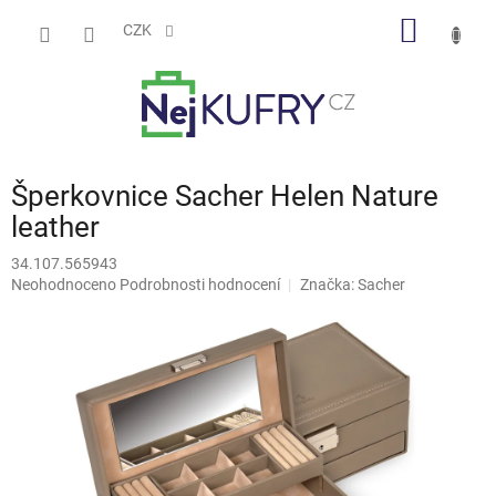
Přejít
NÁKUP
na
CZK
obsah
KOŠÍK
Šperkovnice Sacher Helen Nature
leather
34.107.565943
Průměrné
Neohodnoceno
Podrobnosti hodnocení
Značka:
Sacher
hodnocení
produktu
je
0,0
z
5
hvězdiček.