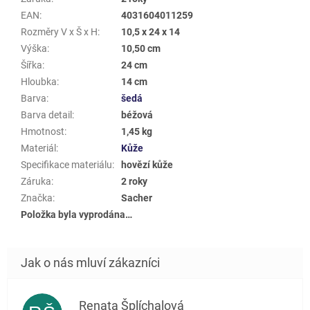
EAN
:
4031604011259
Rozměry V x Š x H
:
10,5 x 24 x 14
Výška
:
10,50 cm
Šířka
:
24 cm
Hloubka
:
14 cm
Barva
:
šedá
Barva detail
:
béžová
Hmotnost
:
1,45 kg
Materiál
:
Kůže
Specifikace materiálu
:
hovězí kůže
Záruka
:
2 roky
Značka
:
Sacher
Položka byla vyprodána…
Renata Šplíchalová