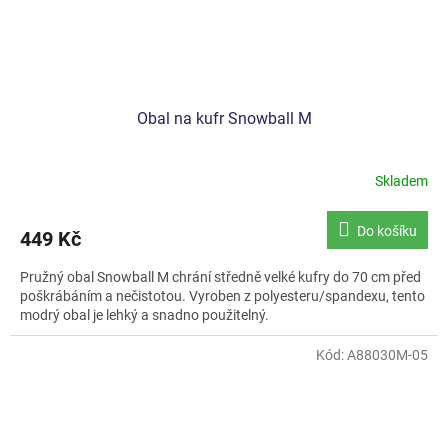
Obal na kufr Snowball M
Skladem
Do košíku
449 Kč
Pružný obal Snowball M chrání středně velké kufry do 70 cm před
poškrábáním a nečistotou. Vyroben z polyesteru/spandexu, tento
modrý obal je lehký a snadno použitelný.
Kód:
A88030M-05