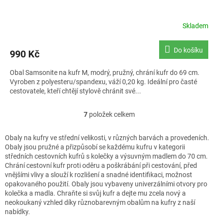
Skladem
Do košíku
990 Kč
Obal Samsonite na kufr M, modrý, pružný, chrání kufr do 69 cm.
Vyroben z polyesteru/spandexu, váží 0,20 kg. Ideální pro časté
cestovatele, kteří chtějí stylově chránit své...
7
položek celkem
O
v
l
Obaly na kufry ve střední velikosti, v různých barvách a provedeních.
á
Obaly jsou pružné a přizpůsobí se každému kufru v kategorii
d
středních cestovních kufrů s kolečky a výsuvným madlem do 70 cm.
a
Chrání cestovní kufr proti oděru a poškrábání při cestování, před
c
vnějšími vlivy a slouží k rozlišení a snadné identifikaci, možnost
í
opakovaného použití. Obaly jsou vybaveny univerzálními otvory pro
p
kolečka a madla. Chraňte si svůj kufr a dejte mu zcela nový a
r
neokoukaný vzhled díky různobarevným obalům na kufry z naší
v
nabídky.