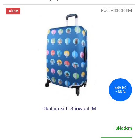
Kód:
A33030FM
Akce
449 Kč
–33 %
Obal na kufr Snowball M
Skladem