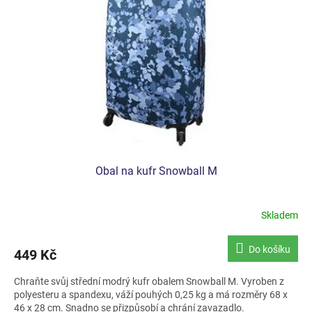
s
p
r
o
d
u
k
t
ů
Obal na kufr Snowball M
Skladem
Do košíku
449 Kč
Chraňte svůj střední modrý kufr obalem Snowball M. Vyroben z
polyesteru a spandexu, váží pouhých 0,25 kg a má rozměry 68 x
46 x 28 cm. Snadno se přizpůsobí a chrání zavazadlo.