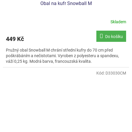
Obal na kufr Snowball M
Skladem
Do košíku
449 Kč
Pružný obal Snowball M chrání střední kufry do 70 cm před
poškrábáním a nečistotami. Vyroben z polyesteru a spandexu,
váží 0,25 kg. Modrá barva, francouzská kvalita.
Kód:
D33030CM