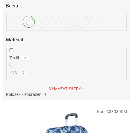
Barva
Materiál
Textil
7
PVC
0
VYMAZAT FILTRY
Položek k zobrazení:
7
V
Kód:
C33030DM
ý
p
i