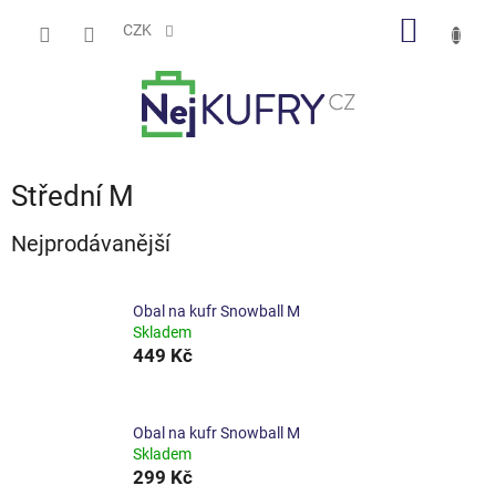
Přejít
NÁKUP
na
CZK
obsah
KOŠÍK
Střední M
Nejprodávanější
Obal na kufr Snowball M
Skladem
449 Kč
Obal na kufr Snowball M
Skladem
299 Kč