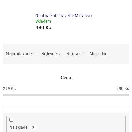
Obal na kufr Travelite M classic
Skladem
490 Kč
Ř
a
Nejprodávanější
Nejlevnější
Nejdražší
Abecedně
z
e
n
Cena
í
p
299
Kč
990
Kč
r
o
d
u
k
t
Na skladě
7
ů