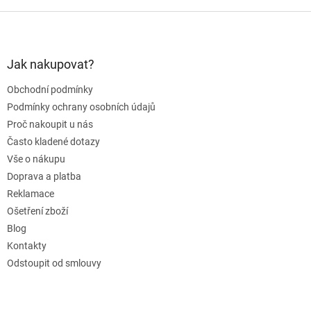
k
y
Z
v
á
ý
p
p
a
Jak nakupovat?
i
t
s
Obchodní podmínky
í
u
Podmínky ochrany osobních údajů
Proč nakoupit u nás
Často kladené dotazy
Vše o nákupu
Doprava a platba
Reklamace
Ošetření zboží
Blog
Kontakty
Odstoupit od smlouvy