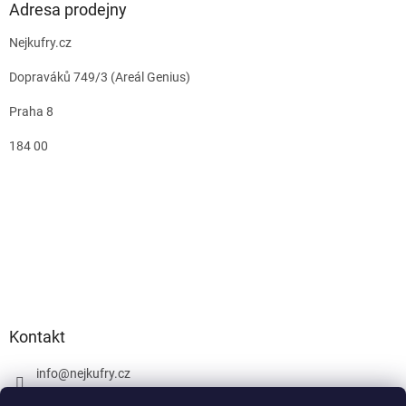
Adresa prodejny
Nejkufry.cz
Dopraváků 749/3 (Areál Genius)
Praha 8
184 00
Kontakt
info
@
nejkufry.cz
+420 734 212 086