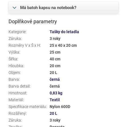
Má batoh kapsu na notebook?
Doplňkové parametry
Kategorie
:
Tašky do letadla
Záruka
:
3 roky
Rozměry V x Š x H
:
25 x 40 x 20 cm
Výška
:
25 cm
Šířka
:
40 cm
Hloubka
:
20 cm
Objem
:
20 L
Barva
:
černá
Barva detail
:
černá
Hmotnost
:
0,83 kg
Materiál
:
Textil
Specifikace materiálu
:
Nylon 600D
Rozšířený
:
20 L
Záruka
:
3 roky