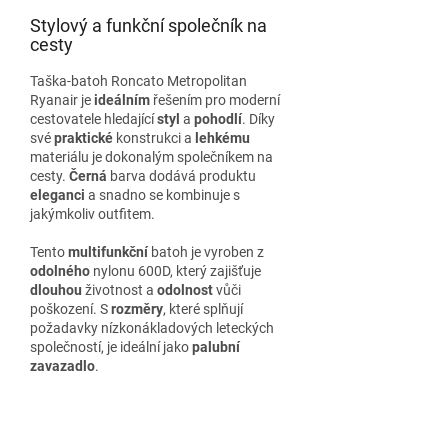
Stylový a funkční společník na
cesty
Taška-batoh Roncato Metropolitan
Ryanair je
ideálním
řešením pro moderní
cestovatele hledající
styl
a
pohodlí
. Díky
své
praktické
konstrukci a
lehkému
materiálu je dokonalým společníkem na
cesty.
Černá
barva dodává produktu
eleganci
a snadno se kombinuje s
jakýmkoliv outfitem.
Tento
multifunkční
batoh je vyroben z
odolného
nylonu 600D, který zajišťuje
dlouhou
životnost a
odolnost
vůči
poškození. S
rozměry
, které splňují
požadavky nízkonákladových leteckých
společností, je ideální jako
palubní
zavazadlo
.