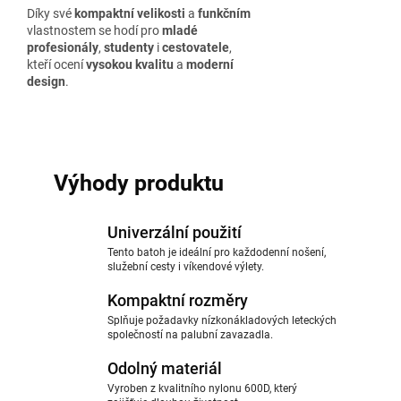
Díky své
kompaktní velikosti
a
funkčním
vlastnostem se hodí pro
mladé
profesionály
,
studenty
i
cestovatele
,
kteří ocení
vysokou kvalitu
a
moderní
design
.
Výhody produktu
Univerzální použití
Tento batoh je ideální pro každodenní nošení,
služební cesty i víkendové výlety.
Kompaktní rozměry
Splňuje požadavky nízkonákladových leteckých
společností na palubní zavazadla.
Odolný materiál
Vyroben z kvalitního nylonu 600D, který