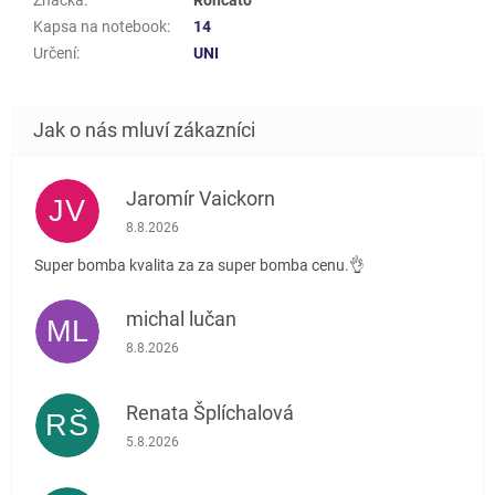
Značka
:
Roncato
Kapsa na notebook
:
14
Určení
:
UNI
Jaromír Vaickorn
JV
Hodnocení obchodu je 5 z 5 hvězdiček.
8.8.2026
Super bomba kvalita za za super bomba cenu.👌
michal lučan
ML
Hodnocení obchodu je 5 z 5 hvězdiček.
8.8.2026
Renata Šplíchalová
RŠ
Hodnocení obchodu je 5 z 5 hvězdiček.
5.8.2026