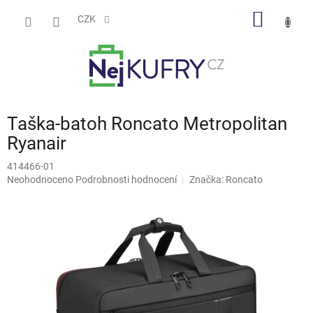
Přejít
NÁKUP
na
CZK
obsah
KOŠÍK
Taška-batoh Roncato Metropolitan
Ryanair
414466-01
Průměrné
Neohodnoceno
Podrobnosti hodnocení
Značka:
Roncato
hodnocení
produktu
je
0,0
z
5
hvězdiček.