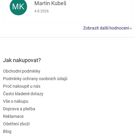
Martin Kubeš
MK
Hodnocení obchodu je 5 z 5 hvězdiček.
4.8.2026
Zobrazit další hodnocení
Z
á
p
a
Jak nakupovat?
t
Obchodní podmínky
í
Podmínky ochrany osobních údajů
Proč nakoupit u nás
Často kladené dotazy
Vše o nákupu
Doprava a platba
Reklamace
Ošetření zboží
Blog