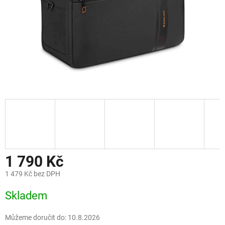
1 790 Kč
1 479 Kč bez DPH
Měrná
Skladem
cena:
Můžeme doručit do:
10.8.2026