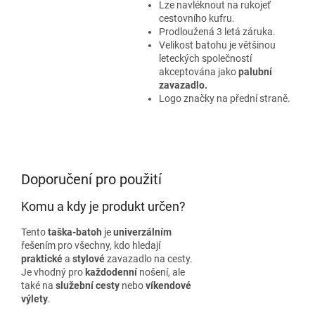
Lze navléknout na rukojeť
cestovního kufru.
Prodloužená 3 letá záruka.
Velikost batohu je většinou
leteckých společností
akceptována jako
palubní
zavazadlo.
Logo značky na přední straně.
Doporučení pro použití
Komu a kdy je produkt určen?
Tento
taška-batoh
je
univerzálním
řešením pro všechny, kdo hledají
praktické
a
stylové
zavazadlo na cesty.
Je vhodný pro
každodenní
nošení, ale
také na
služební cesty
nebo
víkendové
výlety
.