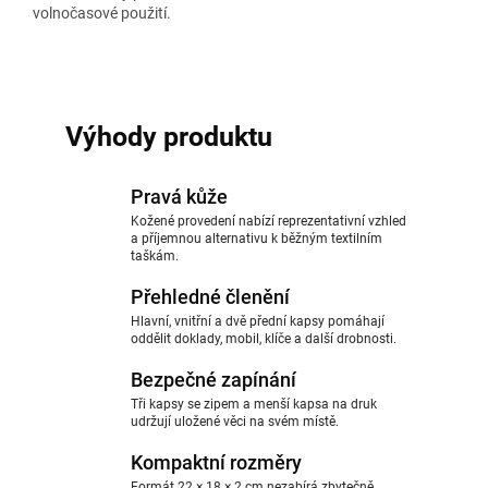
volnočasové použití.
Výhody produktu
Pravá kůže
Kožené provedení nabízí reprezentativní vzhled
a příjemnou alternativu k běžným textilním
taškám.
Přehledné členění
Hlavní, vnitřní a dvě přední kapsy pomáhají
oddělit doklady, mobil, klíče a další drobnosti.
Bezpečné zapínání
Tři kapsy se zipem a menší kapsa na druk
udržují uložené věci na svém místě.
Kompaktní rozměry
Formát 22 × 18 × 2 cm nezabírá zbytečně