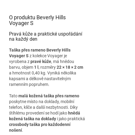
O produktu Beverly Hills
Voyager S
Pravá kůže a praktické uspořádání
na každý den
Taška přes rameno Beverly Hills
Voyager S
z kolekce Voyager je
vyrobena z
pravé kůže
, má hnědou
barvu, objem
1 l
, rozměry
22 × 18 × 2 cm
a hmotnost 0,40 kg. Vyniká několika
kapsami a délkově nastavitelným
ramenním popruhem.
Tato
malá kožená taška přes rameno
poskytne místo na doklady, mobilní
telefon, klíče a další nezbytnosti. Díky
štíhlému provedení se hodí jako
hnědá
kožená taška na doklady
i jako praktická
crossbody taška pro každodenní
nošení
.