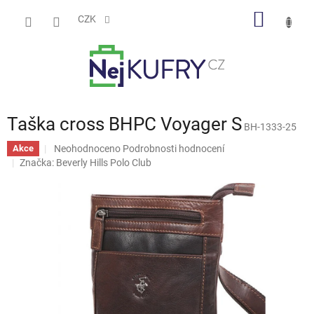
Přejít
NÁKUP
na
CZK
obsah
KOŠÍK
Taška cross BHPC Voyager S
BH-1333-25
Průměrné
Neohodnoceno
Podrobnosti hodnocení
Akce
hodnocení
Značka:
Beverly Hills Polo Club
produktu
je
0,0
z
5
hvězdiček.