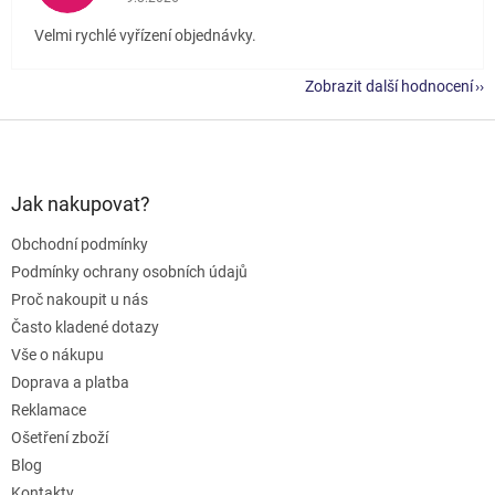
Velmi rychlé vyřízení objednávky.
Zobrazit další hodnocení
Z
á
p
a
Jak nakupovat?
t
Obchodní podmínky
í
Podmínky ochrany osobních údajů
Proč nakoupit u nás
Často kladené dotazy
Vše o nákupu
Doprava a platba
Reklamace
Ošetření zboží
Blog
Kontakty