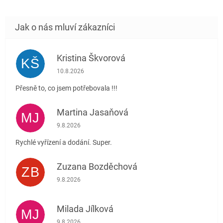
Kristina Škvorová
KŠ
Hodnocení obchodu je 5 z 5 hvězdiček.
10.8.2026
Přesně to, co jsem potřebovala !!!
Martina Jasaňová
MJ
Hodnocení obchodu je 5 z 5 hvězdiček.
9.8.2026
Rychlé vyřízení a dodání. Super.
Zuzana Bozděchová
ZB
Hodnocení obchodu je 5 z 5 hvězdiček.
9.8.2026
Milada Jílková
MJ
Hodnocení obchodu je 5 z 5 hvězdiček.
9.8.2026