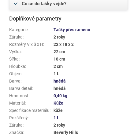
Co se do tašky vejde?
Doplňkové parametry
Kategorie
:
Tašky přes rameno
Záruka
:
2 roky
Rozměry V x Š x H
:
22 x 18 x 2
Výška
:
22 cm
Šířka
:
18 cm
Hloubka
:
2 cm
Objem
:
1 L
Barva
:
hnědá
Barva detail
:
hnědá
Hmotnost
:
0,40 kg
Materiál
:
Kůže
Specifikace materiálu
:
kůže
Rozšířený
:
1 L
Záruka
:
2 roky
Značka
:
Beverly Hills