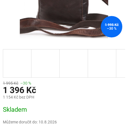
1 995 Kč
–30 %
1 995 Kč
–30 %
1 396 Kč
1 154 Kč bez DPH
Měrná
Skladem
cena:
Můžeme doručit do:
10.8.2026