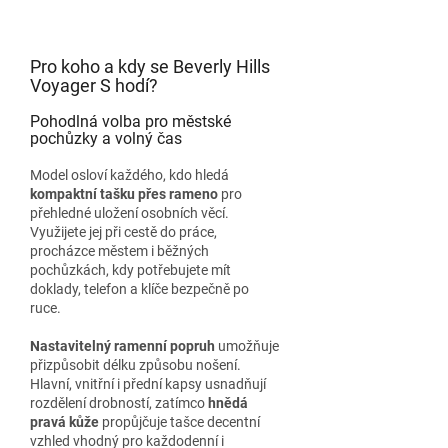
Pro koho a kdy se Beverly Hills
Voyager S hodí?
Pohodlná volba pro městské
pochůzky a volný čas
Model osloví každého, kdo hledá
kompaktní tašku přes rameno
pro
přehledné uložení osobních věcí.
Využijete jej při cestě do práce,
procházce městem i běžných
pochůzkách, kdy potřebujete mít
doklady, telefon a klíče bezpečně po
ruce.
Nastavitelný ramenní popruh
umožňuje
přizpůsobit délku způsobu nošení.
Hlavní, vnitřní i přední kapsy usnadňují
rozdělení drobností, zatímco
hnědá
pravá kůže
propůjčuje tašce decentní
vzhled vhodný pro každodenní i