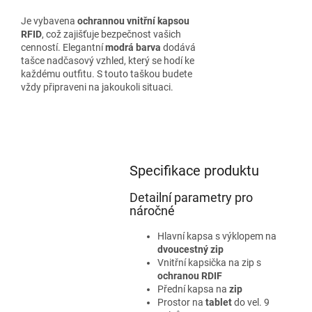
Je vybavena
ochrannou vnitřní kapsou
RFID
, což zajišťuje bezpečnost vašich
cenností. Elegantní
modrá barva
dodává
tašce nadčasový vzhled, který se hodí ke
každému outfitu. S touto taškou budete
vždy připraveni na jakoukoli situaci.
Specifikace produktu
Detailní parametry pro
náročné
Hlavní kapsa s výklopem na
dvoucestný zip
Vnitřní kapsička na zip s
ochranou
RDIF
Přední kapsa na
zip
Prostor na
tablet
do vel. 9