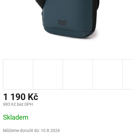
1 190 Kč
983 Kč bez DPH
Měrná
Skladem
cena:
Můžeme doručit do:
10.8.2026