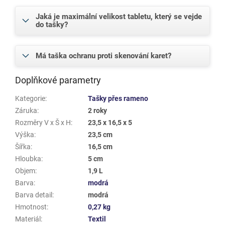
Jaká je maximální velikost tabletu, který se vejde
do tašky?
Má taška ochranu proti skenování karet?
Doplňkové parametry
Kategorie
:
Tašky přes rameno
Záruka
:
2 roky
Rozměry V x Š x H
:
23,5 x 16,5 x 5
Výška
:
23,5 cm
Šířka
:
16,5 cm
Hloubka
:
5 cm
Objem
:
1,9 L
Barva
:
modrá
Barva detail
:
modrá
Hmotnost
:
0,27 kg
Materiál
:
Textil