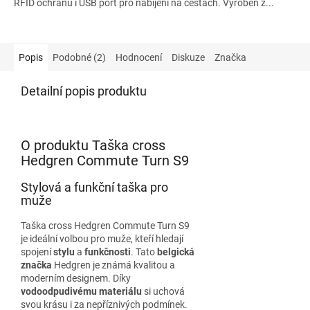
RFID ochranu i USB port pro nabíjení na cestách. Vyroben z...
Popis
Podobné (2)
Hodnocení
Diskuze
Značka
Detailní popis produktu
O produktu Taška cross
Hedgren Commute Turn S9
Stylová a funkční taška pro
muže
Taška cross Hedgren Commute Turn S9
je ideální volbou pro muže, kteří hledají
spojení
stylu
a
funkčnosti
. Tato
belgická
značka
Hedgren je známá kvalitou a
moderním designem. Díky
vodoodpudivému materiálu
si uchová
svou krásu i za nepříznivých podmínek.