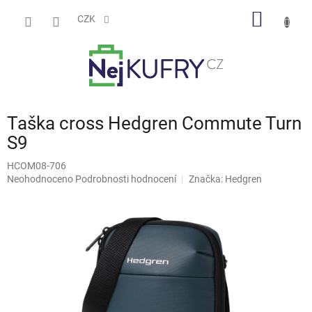
Přejít
NÁKUP
na
CZK
obsah
KOŠÍK
Taška cross Hedgren Commute Turn
S9
HCOM08-706
Průměrné
Neohodnoceno
Podrobnosti hodnocení
Značka:
Hedgren
hodnocení
produktu
je
0,0
z
5
hvězdiček.