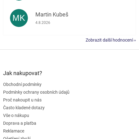
Martin Kubeš
MK
Hodnocení obchodu je 5 z 5 hvězdiček.
4.8.2026
Zobrazit další hodnocení
Z
á
p
a
Jak nakupovat?
t
Obchodní podmínky
í
Podmínky ochrany osobních údajů
Proč nakoupit u nás
Často kladené dotazy
Vše o nákupu
Doprava a platba
Reklamace
Ošetření zboží