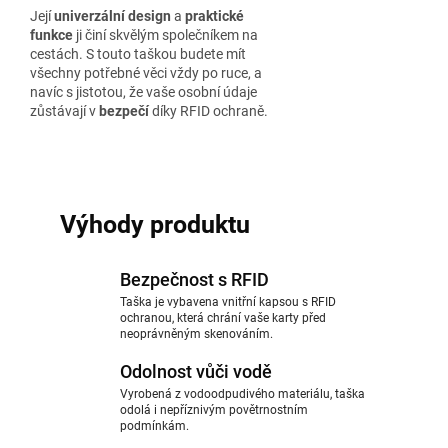
Její
univerzální design
a
praktické
funkce
ji činí skvělým společníkem na
cestách. S touto taškou budete mít
všechny potřebné věci vždy po ruce, a
navíc s jistotou, že vaše osobní údaje
zůstávají v
bezpečí
díky RFID ochraně.
Výhody produktu
Bezpečnost s RFID
Taška je vybavena vnitřní kapsou s RFID
ochranou, která chrání vaše karty před
neoprávněným skenováním.
Odolnost vůči vodě
Vyrobená z vodoodpudivého materiálu, taška
odolá i nepříznivým povětrnostním
podmínkám.