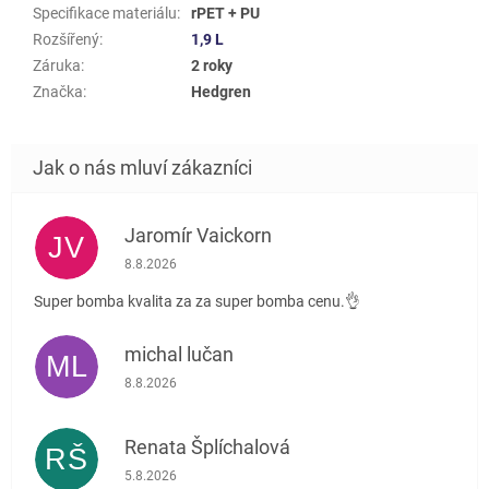
Specifikace materiálu
:
rPET + PU
Rozšířený
:
1,9 L
Záruka
:
2 roky
Značka
:
Hedgren
Jaromír Vaickorn
JV
Hodnocení obchodu je 5 z 5 hvězdiček.
8.8.2026
Super bomba kvalita za za super bomba cenu.👌
michal lučan
ML
Hodnocení obchodu je 5 z 5 hvězdiček.
8.8.2026
Renata Šplíchalová
RŠ
Hodnocení obchodu je 5 z 5 hvězdiček.
5.8.2026