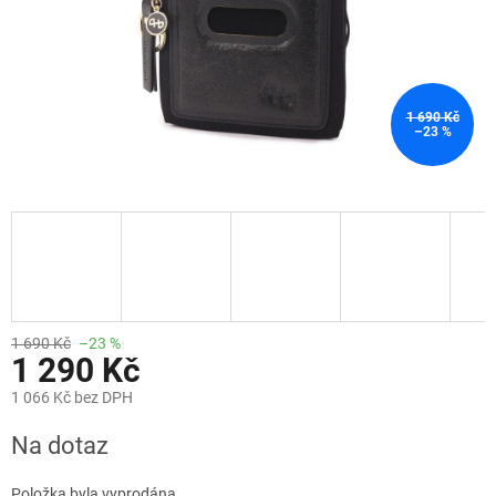
1 690 Kč
–23 %
1 690 Kč
–23 %
1 290 Kč
1 066 Kč bez DPH
Měrná
Na dotaz
cena:
Položka byla vyprodána…