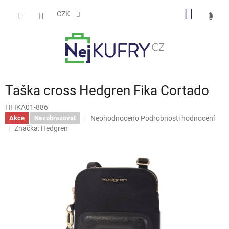
Přejít
NÁKUP
na
CZK
obsah
KOŠÍK
Taška cross Hedgren Fika Cortado
HFIKA01-886
Průměrné
Neohodnoceno
Podrobnosti hodnocení
Akce
Nezobrazovat
hodnocení
Značka:
Hedgren
produktu
je
0,0
z
5
hvězdiček.