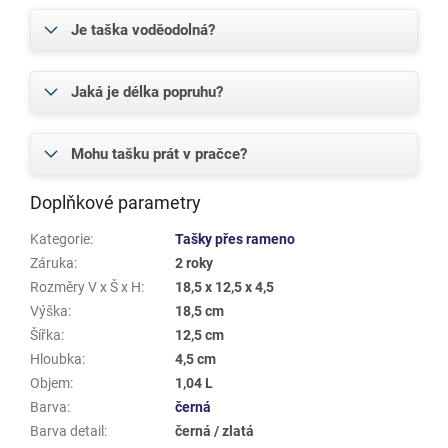
Je taška voděodolná?
Jaká je délka popruhu?
Mohu tašku prát v pračce?
Doplňkové parametry
Kategorie
:
Tašky přes rameno
Záruka
:
2 roky
Rozměry V x Š x H
:
18,5 x 12,5 x 4,5
Výška
:
18,5 cm
Šířka
:
12,5 cm
Hloubka
:
4,5 cm
Objem
:
1,04 L
Barva
:
černá
Barva detail
:
černá / zlatá