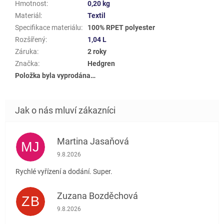
Hmotnost
:
0,20 kg
Materiál
:
Textil
Specifikace materiálu
:
100% RPET polyester
Rozšířený
:
1,04 L
Záruka
:
2 roky
Značka
:
Hedgren
Položka byla vyprodána…
Martina Jasaňová
MJ
Hodnocení obchodu je 5 z 5 hvězdiček.
9.8.2026
Rychlé vyřízení a dodání. Super.
Zuzana Bozděchová
ZB
Hodnocení obchodu je 5 z 5 hvězdiček.
9.8.2026