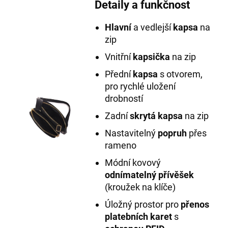
Detaily a funkčnost
Hlavní
a vedlejší
kapsa
na
zip
Vnitřní
kapsička
na zip
Přední
kapsa
s otvorem,
pro rychlé uložení
drobností
Zadní
skrytá kapsa
na zip
Nastavitelný
popruh
přes
rameno
Módní kovový
odnímatelný přívěšek
(kroužek na klíče)
Úložný prostor pro
přenos
platebních karet
s