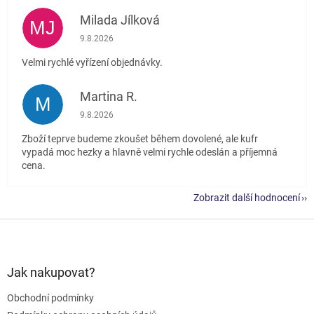
Milada Jílková
MJ
Hodnocení obchodu je 5 z 5 hvězdiček.
9.8.2026
Velmi rychlé vyřízení objednávky.
Martina R.
M
Hodnocení obchodu je 5 z 5 hvězdiček.
9.8.2026
Zboží teprve budeme zkoušet během dovolené, ale kufr
vypadá moc hezky a hlavně velmi rychle odeslán a příjemná
cena.
Zobrazit další hodnocení
Z
á
p
a
Jak nakupovat?
t
Obchodní podmínky
í