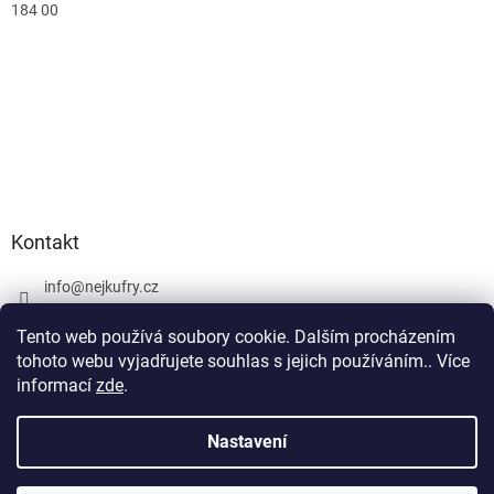
184 00
Kontakt
info
@
nejkufry.cz
+420 734 212 086
Tento web používá soubory cookie. Dalším procházením
Facebook
tohoto webu vyjadřujete souhlas s jejich používáním.. Více
informací
zde
.
Nastavení
Vytvořil Shoptet Premium