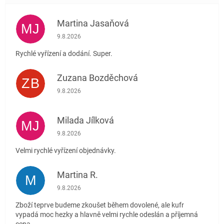
Martina Jasaňová
MJ
Hodnocení obchodu je 5 z 5 hvězdiček.
9.8.2026
Rychlé vyřízení a dodání. Super.
Zuzana Bozděchová
ZB
Hodnocení obchodu je 5 z 5 hvězdiček.
9.8.2026
Milada Jílková
MJ
Hodnocení obchodu je 5 z 5 hvězdiček.
9.8.2026
Velmi rychlé vyřízení objednávky.
Martina R.
M
Hodnocení obchodu je 5 z 5 hvězdiček.
9.8.2026
Zboží teprve budeme zkoušet během dovolené, ale kufr
vypadá moc hezky a hlavně velmi rychle odeslán a příjemná
cena.