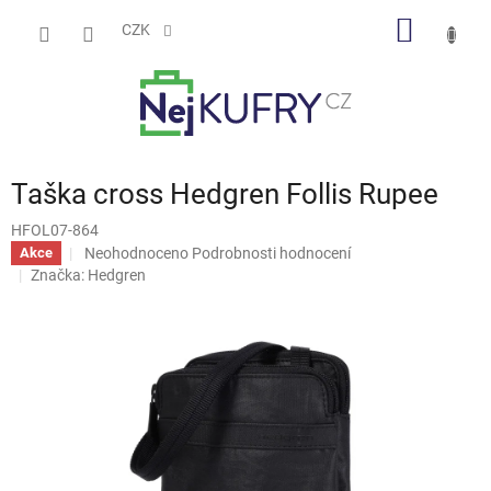
Přejít
NÁKUP
na
CZK
obsah
KOŠÍK
Taška cross Hedgren Follis Rupee
HFOL07-864
Průměrné
Neohodnoceno
Podrobnosti hodnocení
Akce
hodnocení
Značka:
Hedgren
produktu
je
0,0
z
5
hvězdiček.