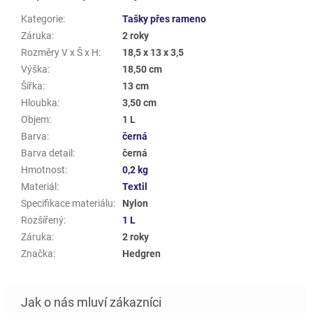
Kategorie
:
Tašky přes rameno
Záruka
:
2 roky
Rozměry V x Š x H
:
18,5 x 13 x 3,5
Výška
:
18,50 cm
Šířka
:
13 cm
Hloubka
:
3,50 cm
Objem
:
1 L
Barva
:
černá
Barva detail
:
černá
Hmotnost
:
0,2 kg
Materiál
:
Textil
Specifikace materiálu
:
Nylon
Rozšířený
:
1 L
Záruka
:
2 roky
Značka
:
Hedgren