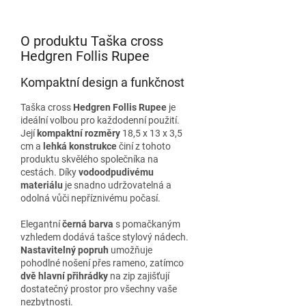
O produktu Taška cross
Hedgren Follis Rupee
Kompaktní design a funkčnost
Taška cross
Hedgren Follis Rupee
je
ideální volbou pro každodenní použití.
Její
kompaktní rozměry
18,5 x 13 x 3,5
cm a
lehká konstrukce
činí z tohoto
produktu skvělého společníka na
cestách. Díky
vodoodpudivému
materiálu
je snadno udržovatelná a
odolná vůči nepříznivému počasí.
Elegantní
černá barva
s pomačkaným
vzhledem dodává tašce stylový nádech.
Nastavitelný popruh
umožňuje
pohodlné nošení přes rameno, zatímco
dvě hlavní přihrádky
na zip zajišťují
dostatečný prostor pro všechny vaše
nezbytnosti.