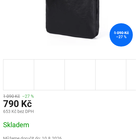
1 090 Kč
–27 %
1 090 Kč
–27 %
790 Kč
653 Kč bez DPH
Měrná
Skladem
cena:
Můžeme doručit do:
10.8.2026