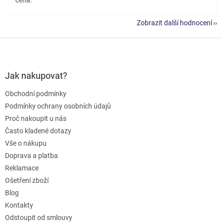
Zobrazit další hodnocení
Z
á
p
a
Jak nakupovat?
t
Obchodní podmínky
í
Podmínky ochrany osobních údajů
Proč nakoupit u nás
Často kladené dotazy
Vše o nákupu
Doprava a platba
Reklamace
Ošetření zboží
Blog
Kontakty
Odstoupit od smlouvy