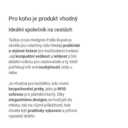
Pro koho je produkt vhodný
Ideální společník na cestách
Taška cross Hedgren Follis Rupee je
skvělá pro všechny, kdo hledají
praktické
a stylové řešení
pro každodenní nošení.
Její
kompaktní velikost
a
lehkost
ji činí
ideální volbou pro cestovatele a ty, kteří
potřebují mít své
nezbytnosti
vždy u
sebe.
Je vhodná pro každého, kdo ocení
bezpečnostní prvky
, jako je
RFID
ochrana
pro platební karty. Díky
elegantnímu designu
se hodí jak do
města, tak na různé příležitosti, kde
chcete být
prakticky vybaveni
a přitom
vypadat dobře.