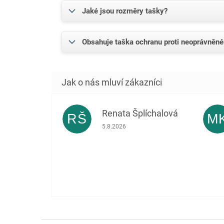
Jaké jsou rozměry tašky?
Obsahuje taška ochranu proti neoprávněn
Renata Šplíchalová
RŠ
M
Hodnocení obchodu je 5 z 5 hvězdiček.
5.8.2026