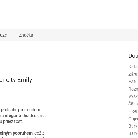
kuze
Značka
Dop
Kate
Záru
r city Emily
EAN
:
Rozm
Výšk
Šířk
je ideální pro moderní
Hlou
í a
elegantního
designu.
Obj
 příležitost.
Barv
telným popruhem
, což z
Barva