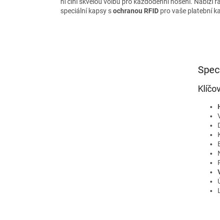
ní činí skvělou volbu pro každodenní nošení. Nabízí ř
speciální kapsy s
ochranou RFID
pro vaše platební ka
Spec
Klíčo