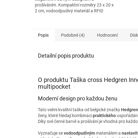
prošíváním. Kompaktní rozměry 23 x 20 x
2 cm, vodoodpudivý materiál a RFID
ochrana z ní činí ideální doplněk...
Popis
Podobné (4)
Hodnocení
Dis
Detailní popis produktu
O produktu Taška cross Hedgren Inne
multipocket
Moderní design pro každou ženu
Tato velmi kvalitní taška od belgické značky
Hedgren
ženy, které hledají kombinaci
praktického
uspořádán
Díky své černé barvě a prošívání je vhodná pro každou
Vyznačuje se
vodoodpudivým
materiálem a
nastavi