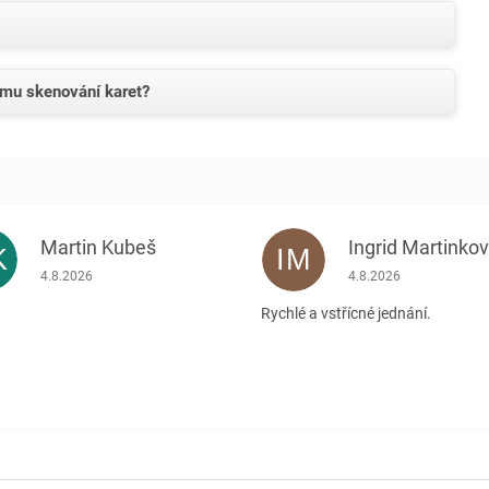
ému skenování karet?
Martin Kubeš
Ingrid Martinko
K
IM
Hodnocení obchodu je 5 z 5 hvězdiček.
Hodnocení obchodu je
4.8.2026
4.8.2026
Rychlé a vstřícné jednání.