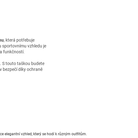
nu
, která potřebuje
u sportovnímu vzhledu je
 a funkčností.
h. S touto taškou budete
v bezpečí díky ochraně
e elegantní vzhled, který se hodí k různým outfitům.