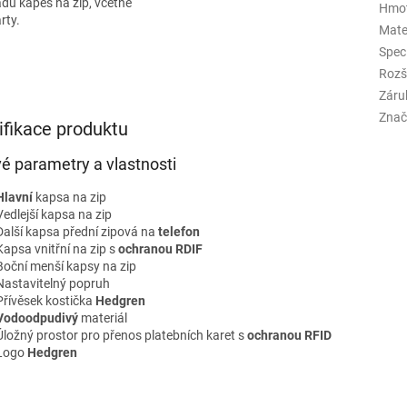
adu kapes na zip, včetně
Hmo
rty.
Mate
Spec
Rozš
Záru
Znač
ifikace produktu
vé parametry a vlastnosti
Hlavní
kapsa na zip
Vedlejší kapsa na zip
Další kapsa přední zipová na
telefon
Kapsa vnitřní na zip s
ochranou
RDIF
Boční menší kapsy na zip
Nastavitelný popruh
Přívěsek kostička
Hedgren
Vodoodpudivý
materiál
Úložný prostor pro přenos platebních karet s
ochranou
RFID
Logo
Hedgren