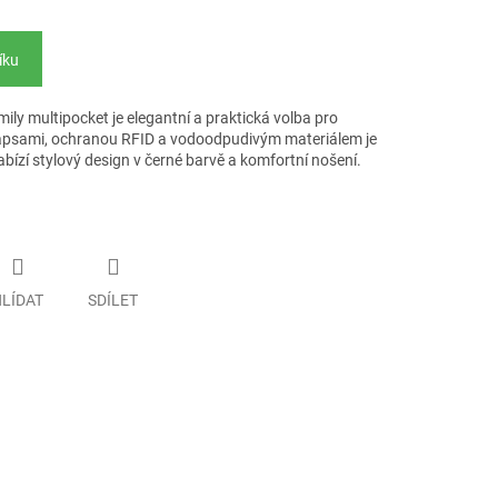
íku
ily multipocket je elegantní a praktická volba pro
kapsami, ochranou RFID a vodoodpudivým materiálem je
abízí stylový design v černé barvě a komfortní nošení.
LÍDAT
SDÍLET