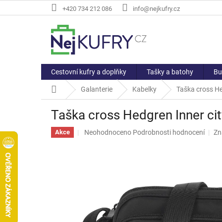
Přejít
+420 734 212 086
info@nejkufry.cz
na
obsah
Cestovní kufry a doplňky
Tašky a batohy
Bu
Domů
Galanterie
Kabelky
Taška cross He
Taška cross Hedgren Inner cit
Průměrné
Neohodnoceno
Podrobnosti hodnocení
Zn
Akce
hodnocení
produktu
je
0,0
z
5
hvězdiček.