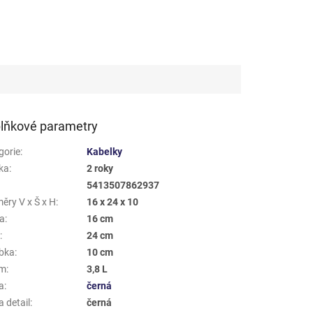
lňkové parametry
gorie
:
Kabelky
ka
:
2 roky
5413507862937
ěry V x Š x H
:
16 x 24 x 10
a
:
16 cm
a
:
24 cm
bka
:
10 cm
em
:
3,8 L
a
:
černá
 detail
:
černá