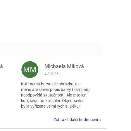
vá
Michaela Miková
MM
 5 z 5 hvězdiček.
Hodnocení obchodu je 5 z 5 hvězdiček.
4.8.2026
Kufr nemá barvu dle obrázku, dle
mého ani slovní popis barvy (šampaň)
neodpovídá skutečnosti. Ale je to jen
kufr, svou funkci splní. Objednávka
bylla vyřizena velmi rychle. Děkuji.
Zobrazit další hodnocení