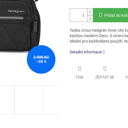
Přidat do koš
Taška cross Hedgren Inner city Em
každou moderní ženu. S vícero 
ideální pro každodenní použití. N
Detailní informace
2 090 Kč
–28 %
TISK
ZEPTAT SE
H