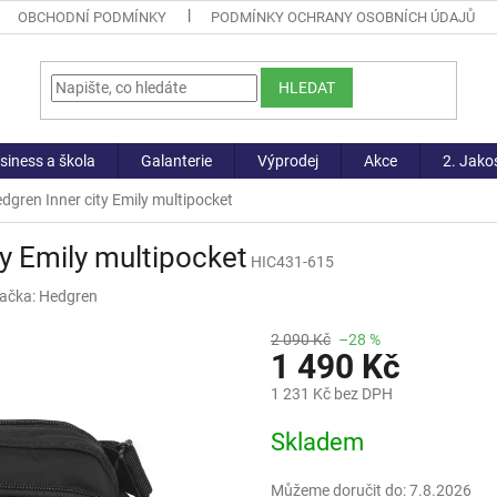
OBCHODNÍ PODMÍNKY
PODMÍNKY OCHRANY OSOBNÍCH ÚDAJŮ
HLEDAT
siness a škola
Galanterie
Výprodej
Akce
2. Jako
dgren Inner city Emily multipocket
y Emily multipocket
HIC431-615
ačka:
Hedgren
2 090 Kč
–28 %
1 490 Kč
1 231 Kč bez DPH
Měrná
Skladem
cena:
Můžeme doručit do:
7.8.2026