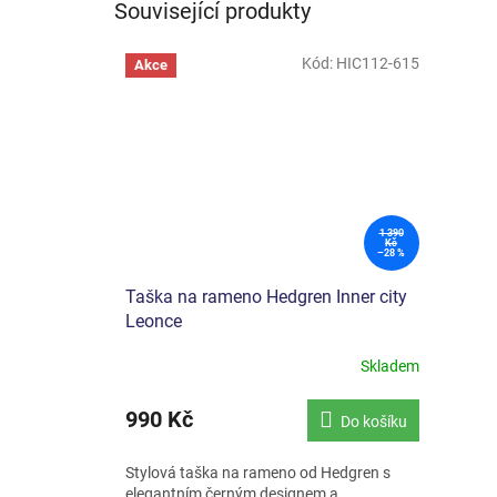
Související produkty
Kód:
HIC112-615
Akce
1 390
Kč
–28 %
Taška na rameno Hedgren Inner city
Leonce
Skladem
990 Kč
Do košíku
Stylová taška na rameno od Hedgren s
elegantním černým designem a