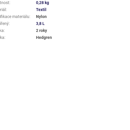
tnost
:
0,28 kg
riál
:
Textil
ifikace materiálu
:
Nylon
ířený
:
3,8 L
ka
:
2 roky
ka
:
Hedgren