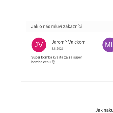
Jaromír Vaickorn
JV
M
Hodnocení obchodu je 5 z 5 hvězdiček.
8.8.2026
Super bomba kvalita za za super
bomba cenu.👌
Z
á
p
a
t
Jak nak
í