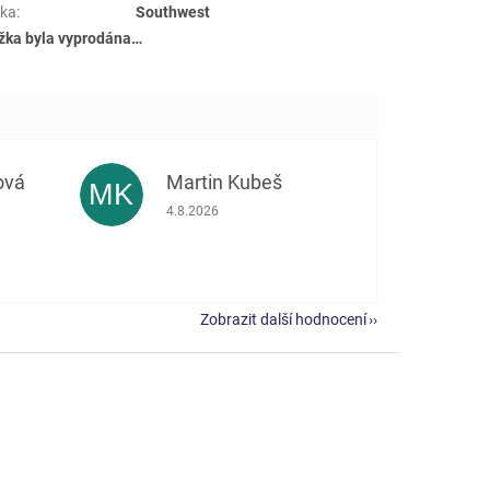
ka
:
Southwest
žka byla vyprodána…
ová
Martin Kubeš
MK
 5 z 5 hvězdiček.
Hodnocení obchodu je 5 z 5 hvězdiček.
4.8.2026
Zobrazit další hodnocení