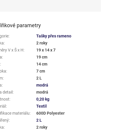
lňkové parametry
gorie
:
Tašky přes rameno
ka
:
2 roky
ěry V x Š x H
:
19 x 14 x 7
a
:
19 cm
a
:
14 cm
bka
:
7 cm
em
:
2 L
a
:
modrá
 detail
:
modrá
tnost
:
0,20 kg
riál
:
Textil
ifikace materiálu
:
600D Polyester
ířený
:
2 L
ka
:
2 roky