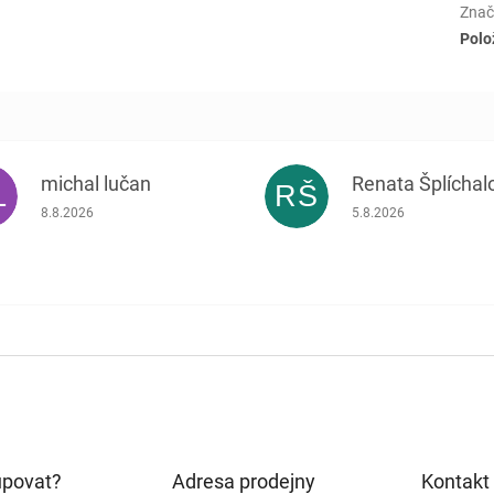
Znač
Polo
michal lučan
Renata Šplíchal
L
RŠ
Hodnocení obchodu je 5 z 5 hvězdiček.
Hodnocení obchodu je
8.8.2026
5.8.2026
upovat?
Adresa prodejny
Kontakt