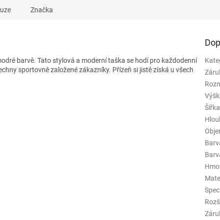
kuze
Značka
Dop
odré barvě. Tato stylová a moderní taška se hodí pro každodenní
Kate
hny sportovně založené zákazníky. Přízeň si jistě získá u všech
Záru
Rozm
Výšk
Šířk
Hlou
Obj
Barv
Barva
Hmo
Mate
Spec
Rozš
Záru