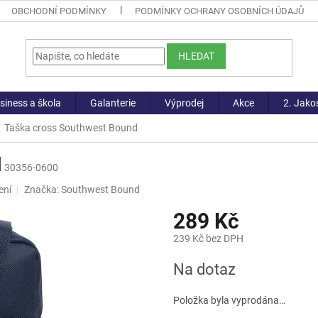
OBCHODNÍ PODMÍNKY
PODMÍNKY OCHRANY OSOBNÍCH ÚDAJŮ
HLEDAT
siness a škola
Galanterie
Výprodej
Akce
2. Jako
Taška cross Southwest Bound
d
30356-0600
ení
Značka:
Southwest Bound
289 Kč
239 Kč bez DPH
Měrná
Na dotaz
cena:
Položka byla vyprodána…