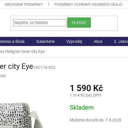
OBCHODNÍ PODMÍNKY
PODMÍNKY OCHRANY OSOBNÍCH ÚDAJŮ
HLEDAT
siness a škola
Galanterie
Výprodej
Akce
2. Jako
o Hedgren Inner city Eye
r city Eye
HIC176-922
ren
1 590 Kč
1 314 Kč bez DPH
Měrná
Skladem
cena:
Můžeme doručit do:
7.8.2026