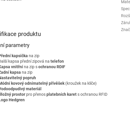
Mate
Spec
Rozš
Záru
Znač
ifikace produktu
lní parametry
Přední kapsička
na zip
Další kapsa přední zipová na
telefon
Kapsa vnitřní
na zip s
ochranou RDIF
Zadní kapsa
na zip
Nastavitelný popruh
Módní kovový odnímatelný přívěšek
(kroužek na klíče)
Vodoodpudivý materiál
Úložný prostor
pro přenos
platebních karet
s ochranou RFID
Logo Hedgren