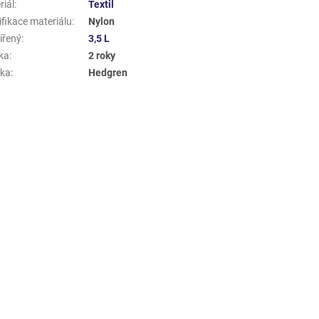
riál
:
Textil
ifikace materiálu
:
Nylon
ířený
:
3,5 L
ka
:
2 roky
ka
:
Hedgren