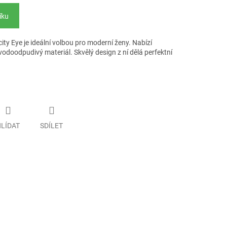
íku
ty Eye je ideální volbou pro moderní ženy. Nabízí
odoodpudivý materiál. Skvělý design z ní dělá perfektní
LÍDAT
SDÍLET