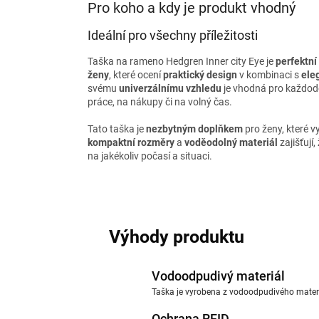
Pro koho a kdy je produkt vhodný
Ideální pro všechny příležitosti
Taška na rameno Hedgren Inner city Eye je
perfektní
ženy
, které ocení
praktický design
v kombinaci s
ele
svému
univerzálnímu vzhledu
je vhodná pro každode
práce, na nákupy či na volný čas.
Tato taška je
nezbytným doplňkem
pro ženy, které v
kompaktní rozměry
a
voděodolný materiál
zajišťují
na jakékoliv počasí a situaci.
Výhody produktu
Vodoodpudivý materiál
Taška je vyrobena z vodoodpudivého materiá
Ochrana RFID