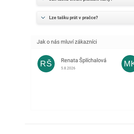
Lze tašku prát v pračce?
Renata Šplíchalová
RŠ
M
Hodnocení obchodu je 5 z 5 hvězdiček.
5.8.2026
Z
á