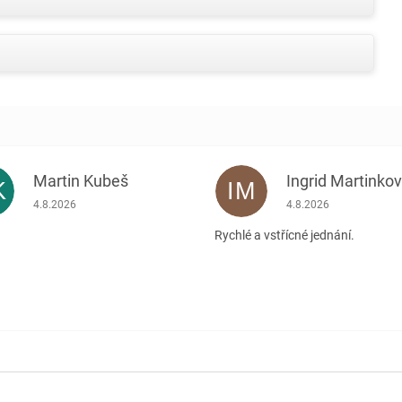
Martin Kubeš
Ingrid Martinko
K
IM
Hodnocení obchodu je 5 z 5 hvězdiček.
Hodnocení obchodu je
4.8.2026
4.8.2026
Rychlé a vstřícné jednání.