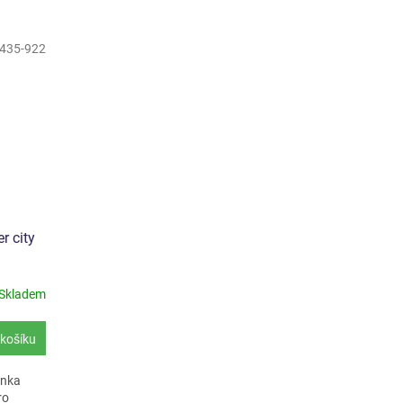
435-922
r city
Skladem
košíku
inka
ro