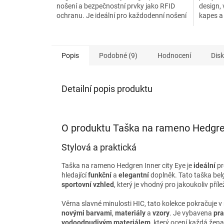
nošení a bezpečnostní prvky jako RFID
design,
ochranu. Je ideální pro každodenní nošení
kapes a 
a ochrání vaše...
každode
Popis
Podobné (9)
Hodnocení
Dis
Detailní popis produktu
O produktu Taška na rameno Hedgren
Stylová a praktická
Taška na rameno Hedgren Inner city Eye je
ideální
pr
hledající
funkční
a
elegantní
doplněk. Tato taška bel
sportovní vzhled
, který je vhodný pro jakoukoliv příle
Věrna slavné minulosti HIC, tato kolekce pokračuje v 
novými barvami
,
materiály
a
vzory
. Je vybavena
pra
vodoodpudivým materiálem
, který ocení každá žen