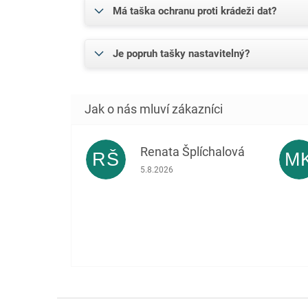
Má taška ochranu proti krádeži dat?
Je popruh tašky nastavitelný?
Renata Šplíchalová
RŠ
M
Hodnocení obchodu je 5 z 5 hvězdiček.
5.8.2026
Z