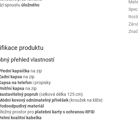
Mate
bízí spoustu
úložného
Spec
Rozš
Záru
Znač
ifikace produktu
bný přehled vlastností
Přední kapsička
na zip
Zadní kapsa
na zip
Kapsa na telefon
i propisky
Vnitřní kapsa
na zip
Nastavitelný popruh
(celková délka 125 cm)
Módní kovový odnímatelný přívěšek
(kroužek na klíče)
Vodoodpudivý materiál
Úložný prostor pro
platební karty s ochranou RFID
Velmi kvalitní kabelka