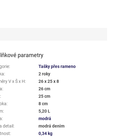
lňkové parametry
gorie
:
Tašky přes rameno
ka
:
2 roky
ěry V x Š x H
:
26 x 25 x 8
a
:
26 cm
a
:
25 cm
bka
:
8 cm
em
:
5,20 L
a
:
modrá
 detail
:
modrá denim
tnost
:
0,34 kg