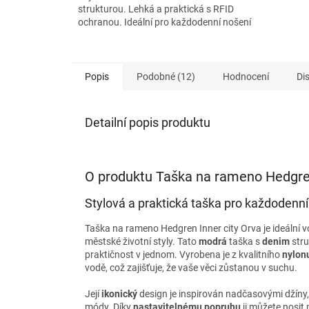
strukturou. Lehká a praktická s RFID
ochranou. Ideální pro každodenní nošení
do města či na cesty.
Popis
Podobné (12)
Hodnocení
Di
Detailní popis produktu
O produktu Taška na rameno Hedgren
Stylová a praktická taška pro každodenní
Taška na rameno Hedgren Inner city Orva je ideální 
městské životní styly. Tato
modrá
taška s
denim
stru
praktičnost v jednom. Vyrobena je z kvalitního
nylon
vodě, což zajišťuje, že vaše věci zůstanou v suchu.
Její
ikonický
design je inspirován nadčasovými džíny,
módy. Díky
nastavitelnému popruhu
ji můžete nosit