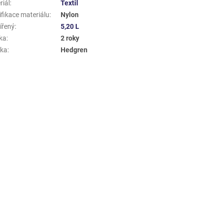
riál
:
Textil
ifikace materiálu
:
Nylon
ířený
:
5,20 L
ka
:
2 roky
ka
:
Hedgren