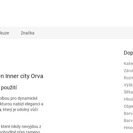
skuze
Značka
Dop
Kate
Záru
 Inner city Orva
Rozm
Výšk
 použití
Šířk
volbou pro dynamické
Hlou
kturou nabízí eleganci a
Obj
u
, který je odolný vůči
Barv
Barva
 které nikdy nevyjdou z
Hmo
 pohodlně přes rameno.