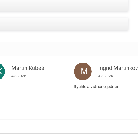
Martin Kubeš
Ingrid Martinko
K
IM
Hodnocení obchodu je 5 z 5 hvězdiček.
Hodnocení obchodu je
4.8.2026
4.8.2026
Rychlé a vstřícné jednání.