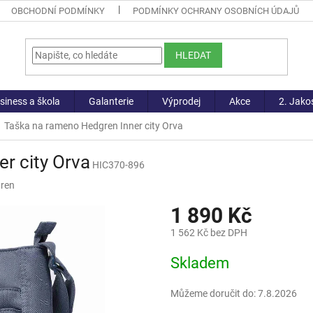
OBCHODNÍ PODMÍNKY
PODMÍNKY OCHRANY OSOBNÍCH ÚDAJŮ
HLEDAT
siness a škola
Galanterie
Výprodej
Akce
2. Jako
Taška na rameno Hedgren Inner city Orva
r city Orva
HIC370-896
ren
1 890 Kč
1 562 Kč bez DPH
Měrná
Skladem
cena:
Můžeme doručit do:
7.8.2026