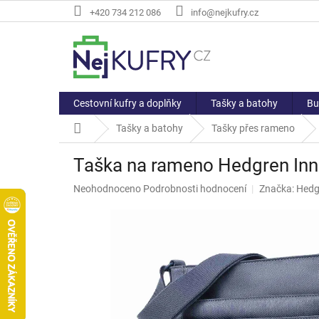
Přejít
+420 734 212 086
info@nejkufry.cz
na
obsah
Cestovní kufry a doplňky
Tašky a batohy
Bu
Domů
Tašky a batohy
Tašky přes rameno
Taška na rameno Hedgren Inne
Průměrné
Neohodnoceno
Podrobnosti hodnocení
Značka:
Hedg
hodnocení
produktu
je
0,0
z
5
hvězdiček.