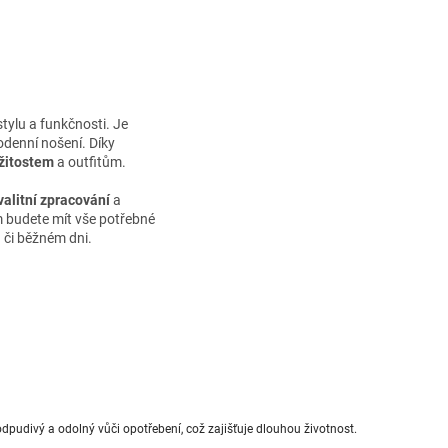
 stylu a funkčnosti. Je
odenní nošení. Díky
ežitostem
a outfitům.
valitní zpracování
a
 budete mít vše potřebné
 či běžném dni.
odpudivý a odolný vůči opotřebení, což zajišťuje dlouhou životnost.