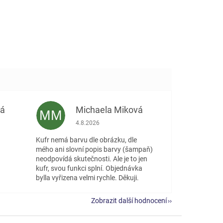
vá
Michaela Miková
MM
 5 z 5 hvězdiček.
Hodnocení obchodu je 5 z 5 hvězdiček.
4.8.2026
Kufr nemá barvu dle obrázku, dle
mého ani slovní popis barvy (šampaň)
neodpovídá skutečnosti. Ale je to jen
kufr, svou funkci splní. Objednávka
bylla vyřizena velmi rychle. Děkuji.
Zobrazit další hodnocení