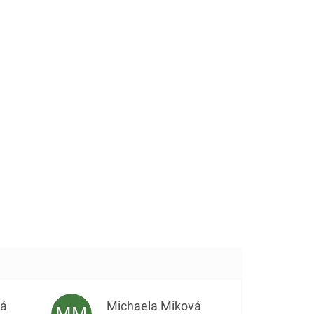
vá
Michaela Miková
MM