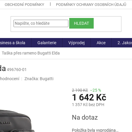
OBCHODNÍ PODMÍNKY
PODMÍNKY OCHRANY OSOBNÍCH ÚDAJŮ
HLEDAT
siness a škola
Galanterie
Výprodej
Akce
2. Jako
Taška přes rameno Bugatti Elda
da
496760-01
 hodnocení
Značka:
Bugatti
2 190 Kč
–25 %
1 642 Kč
1 357 Kč bez DPH
Měrná
Na dotaz
cena:
Položka byla vyprodána…