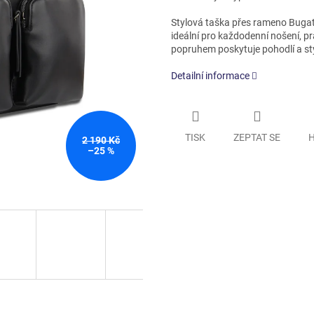
Stylová taška přes rameno Bugatti
ideální pro každodenní nošení, pr
popruhem poskytuje pohodlí a sty
Detailní informace
TISK
ZEPTAT SE
H
2 190 Kč
–25 %