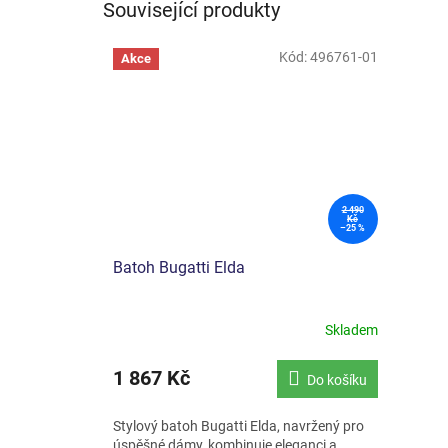
Související produkty
Kód:
496761-01
Akce
2 490
Kč
–25 %
Batoh Bugatti Elda
Skladem
1 867 Kč
Do košíku
Stylový batoh Bugatti Elda, navržený pro
úspěšné dámy, kombinuje eleganci a