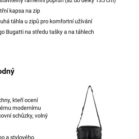
tavitelný ramenní popruh (až do délky 135 cm)
třní kapsa na zip
uhá táhla u zipů pro komfortní užívání
o Bugatti na středu tašky a na táhlech
hodný
hny, kteří ocení
 svému modernímu
ovní schůzky, volný
ého a stylového