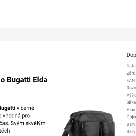
Dop
Kate
Záru
o Bugatti Elda
EAN
:
Rozm
Výšk
Šířk
Bugatti
v černé
Hlou
je vhodná pro
Obj
ý čas. Svým skvělým
Barv
 těch
Barva