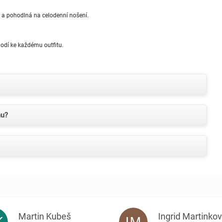
 a pohodlná na celodenní nošení.
hodí ke každému outfitu.
hu?
Martin Kubeš
Ingrid Martinko
K
IM