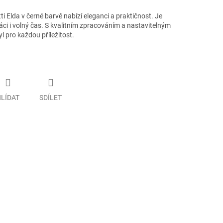
 Elda v černé barvě nabízí eleganci a praktičnost. Je
áci i volný čas. S kvalitním zpracováním a nastavitelným
l pro každou příležitost.
LÍDAT
SDÍLET