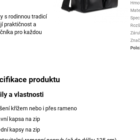
Hmo
Mate
y s rodinnou tradicí
Spec
í praktičnost a
Rozš
lečníka pro každou
Záru
Znač
Polo
cifikace produktu
ily a vlastnosti
šení křížem nebo i přes rameno
vní kapsa na zip
dní kapsy na zip