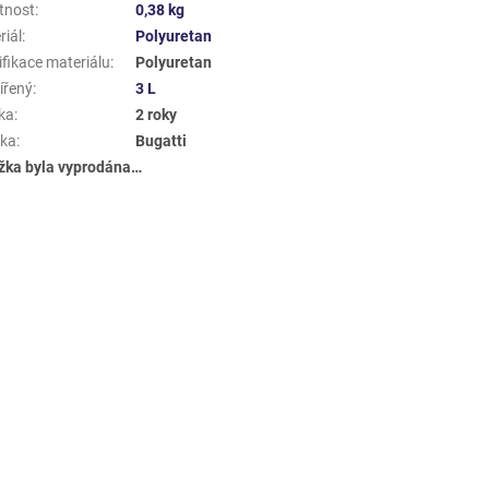
tnost
:
0,38 kg
riál
:
Polyuretan
ifikace materiálu
:
Polyuretan
ířený
:
3 L
ka
:
2 roky
ka
:
Bugatti
žka byla vyprodána…