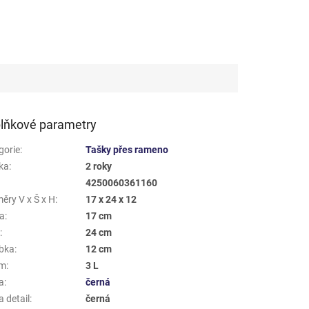
lňkové parametry
gorie
:
Tašky přes rameno
ka
:
2 roky
4250060361160
ěry V x Š x H
:
17 x 24 x 12
a
:
17 cm
a
:
24 cm
bka
:
12 cm
em
:
3 L
a
:
černá
 detail
:
černá