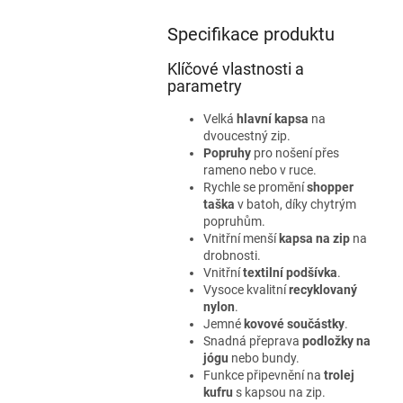
Specifikace produktu
Klíčové vlastnosti a
parametry
Velká
hlavní kapsa
na
dvoucestný zip.
Popruhy
pro nošení přes
rameno nebo v ruce.
Rychle se promění
shopper
taška
v batoh, díky chytrým
popruhům.
Vnitřní menší
kapsa na zip
na
drobnosti.
Vnitřní
textilní podšívka
.
Vysoce kvalitní
recyklovaný
nylon
.
Jemné
kovové součástky
.
Snadná přeprava
podložky na
jógu
nebo bundy.
Funkce připevnění na
trolej
kufru
s kapsou na zip.