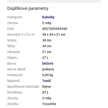
Doplňkové parametry
Kategorie
:
Kabelky
Záruka
:
2 roky
EAN
:
4027002094260
Rozměry V x Š x H
:
38 x 44 x 21 cm
Výška
:
38 cm
Šířka
:
44 cm
Hloubka
:
21 cm
Objem
:
27 L
Barva
:
béžová
Barva detail
:
písková
Hmotnost
:
0,80 kg
Materiál
:
Textil
Specifikace materiálu
:
Nylon
Rozšířený
:
27 L
Záruka
:
2 roky
Značka
:
Travelite