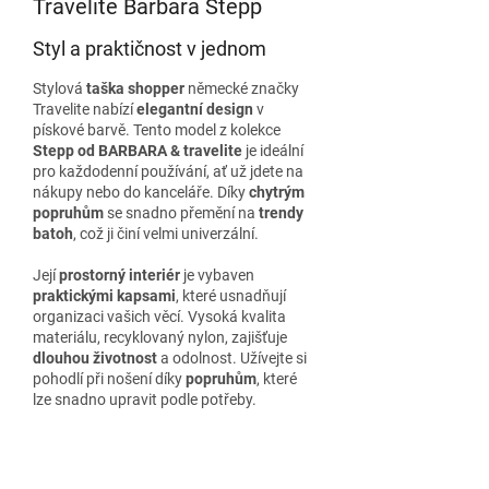
Travelite Barbara Stepp
Styl a praktičnost v jednom
Stylová
taška shopper
německé značky
Travelite nabízí
elegantní design
v
pískové barvě. Tento model z kolekce
Stepp od BARBARA & travelite
je ideální
pro každodenní používání, ať už jdete na
nákupy nebo do kanceláře. Díky
chytrým
popruhům
se snadno přemění na
trendy
batoh
, což ji činí velmi univerzální.
Její
prostorný interiér
je vybaven
praktickými kapsami
, které usnadňují
organizaci vašich věcí. Vysoká kvalita
materiálu, recyklovaný nylon, zajišťuje
dlouhou životnost
a odolnost. Užívejte si
pohodlí při nošení díky
popruhům
, které
lze snadno upravit podle potřeby.