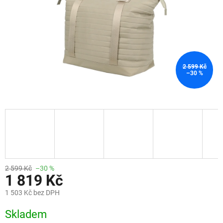
2 599 Kč
–30 %
2 599 Kč
–30 %
1 819 Kč
1 503 Kč bez DPH
Měrná
Skladem
cena: