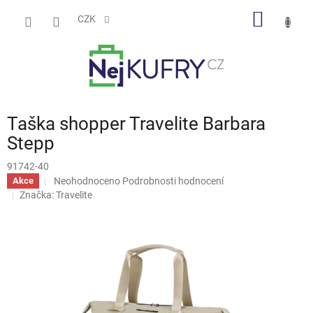
Přejít
NÁKUP
na
CZK
obsah
KOŠÍK
Taška shopper Travelite Barbara
Stepp
91742-40
Průměrné
Neohodnoceno
Podrobnosti hodnocení
Akce
hodnocení
Značka:
Travelite
produktu
je
0,0
z
5
hvězdiček.