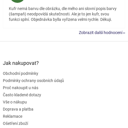
Kufr nemá barvu dle obrázku, dle mého ani slovní popis barvy
(šampaň) neodpovídá skutečnosti. Ale je to jen kufr, svou
funkci splní. Objednávka bylla vyřizena velmi rychle. Děkuji.
Zobrazit další hodnocení
Z
á
p
a
Jak nakupovat?
t
Obchodní podmínky
í
Podmínky ochrany osobních údajů
Proč nakoupit u nás
Často kladené dotazy
Vše o nákupu
Doprava a platba
Reklamace
Ošetření zboží