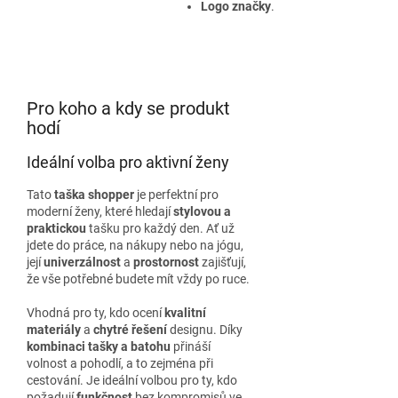
Logo značky
.
Pro koho a kdy se produkt
hodí
Ideální volba pro aktivní ženy
Tato
taška shopper
je perfektní pro
moderní ženy, které hledají
stylovou a
praktickou
tašku pro každý den. Ať už
jdete do práce, na nákupy nebo na jógu,
její
univerzálnost
a
prostornost
zajišťují,
že vše potřebné budete mít vždy po ruce.
Vhodná pro ty, kdo ocení
kvalitní
materiály
a
chytré řešení
designu. Díky
kombinaci tašky a batohu
přináší
volnost a pohodlí, a to zejména při
cestování. Je ideální volbou pro ty, kdo
požadují
funkčnost
bez kompromisů ve