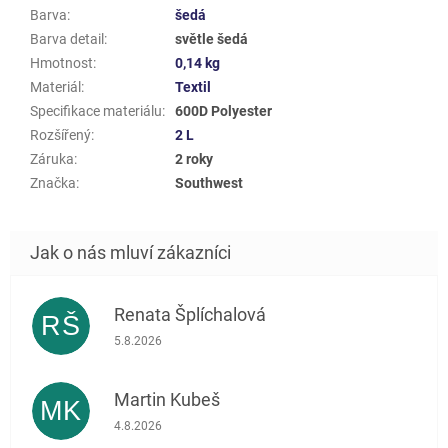
Barva
:
šedá
Barva detail
:
světle šedá
Hmotnost
:
0,14 kg
Materiál
:
Textil
Specifikace materiálu
:
600D Polyester
Rozšířený
:
2 L
Záruka
:
2 roky
Značka
:
Southwest
Renata Šplíchalová
RŠ
Hodnocení obchodu je 5 z 5 hvězdiček.
5.8.2026
Martin Kubeš
MK
Hodnocení obchodu je 5 z 5 hvězdiček.
4.8.2026