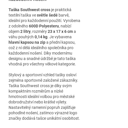
Taška Southwest cross
je praktická
textilní taška ve
světle šedé
barvě,
ideální pro každodenní použití. Vyrobena
z odolného
600D Polyesteru
, nabízí
objem
2 litry
, rozměry
23 x 17 x 6 cm
a
váhu pouhých
0,14 kg
. Je vybavena
hlavní kapsou na zip
a přední kapsou,
což z ní dělá ideálního společníka pro
každodenní nošení. Díky modernímu
designu a snadné údržbě je tato taška
vhodná pro všechny věkové kategorie.
Stylový a sportovní vzhled tašky osloví
zejména sportovně založené zákazníky.
Taška Southwest cross je díky svým
kompaktním rozměrům a nízké
hmotnosti ideální volbou pro městské
dobrodružství nebo krátké výlety.
Nastavitelný ramenní popruh zajišťuje
pohodlné nošení, zatímco výrazné logo
značky dodává tašce unikátní osobitost.