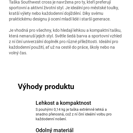
Taška Southwest cross je navržena pro ty, kteří preferují
sportovní a aktivní životní styl. Je ideální pro městské toulky,
kratší výlety nebo každodenní dojíždění. Díky svému
praktickému designu ji ocení mladí lidé i starší generace.
Je vhodná pro všechny, kdo hledají lehkou a kompaktní tašku,
která nenaruší jejich styl. Světle šedá barva a sportovní vzhled
z ní činí univerzální doplněk pro různé příležitosti. Ideální pro
každodenní použití, ať už na cestě do práce, školy nebo na
volný čas.
Výhody produktu
Lehkost a kompaktnost
S pouhými 0,14 kg je taška extrémně lehká a
snadno přenosná, což z ní činí ideální volbu pro
každodenní nošení.
Odolný materiál