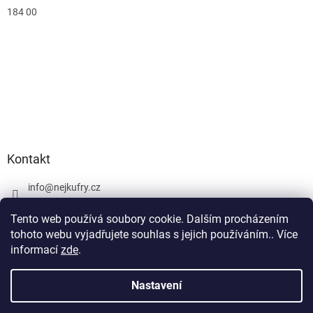
184 00
Kontakt
info
@
nejkufry.cz
+420 734 212 086
Tento web používá soubory cookie. Dalším procházením
Facebook
tohoto webu vyjadřujete souhlas s jejich používáním.. Více
informací
zde
.
Nastavení
Vytvořil Shoptet Premium