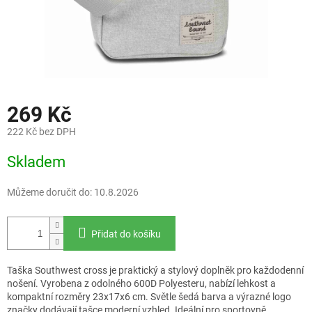
269 Kč
222 Kč bez DPH
Měrná
Skladem
cena:
Můžeme doručit do:
10.8.2026
Přidat do košíku
Taška Southwest cross je praktický a stylový doplněk pro každodenní
nošení. Vyrobena z odolného 600D Polyesteru, nabízí lehkost a
kompaktní rozměry 23x17x6 cm. Světle šedá barva a výrazné logo
značky dodávají tašce moderní vzhled. Ideální pro sportovně