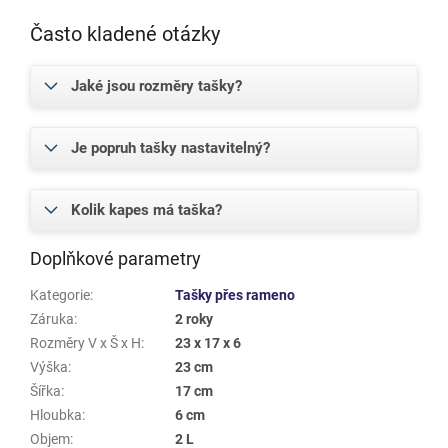
Často kladené otázky
Jaké jsou rozměry tašky?
Je popruh tašky nastavitelný?
Kolik kapes má taška?
Doplňkové parametry
Kategorie
:
Tašky přes rameno
Záruka
:
2 roky
Rozměry V x Š x H
:
23 x 17 x 6
Výška
:
23 cm
Šířka
:
17 cm
Hloubka
:
6 cm
Objem
:
2 L