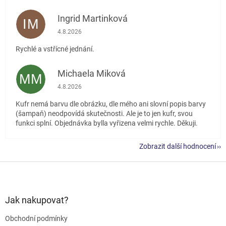
Ingrid Martinková
IM
Hodnocení obchodu je 5 z 5 hvězdiček.
4.8.2026
Rychlé a vstřícné jednání.
Michaela Miková
MM
Hodnocení obchodu je 5 z 5 hvězdiček.
4.8.2026
Kufr nemá barvu dle obrázku, dle mého ani slovní popis barvy
(šampaň) neodpovídá skutečnosti. Ale je to jen kufr, svou
funkci splní. Objednávka bylla vyřizena velmi rychle. Děkuji.
Zobrazit další hodnocení
Z
á
p
a
Jak nakupovat?
t
Obchodní podmínky
í