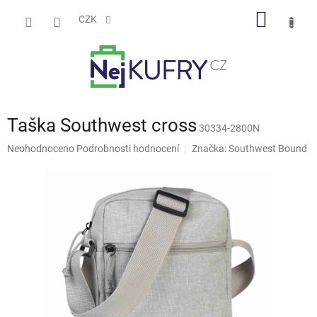
Přejít
NÁKUP
na
CZK
obsah
KOŠÍK
Taška Southwest cross
30334-2800N
Průměrné
Neohodnoceno
Podrobnosti hodnocení
Značka:
Southwest Bound
hodnocení
produktu
je
0,0
z
5
hvězdiček.