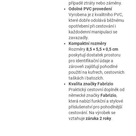
případě ztráty nebo záměny.
Odolné PVC provedení
Vyrobena je z kvalitního PVC,
které dobře odolává běžnému
opotřebení při cestování i
každodenní manipulaci se
zavazadly.
Kompaktní rozměry
Rozměry
8,5 × 5,5 × 0,5 cm
poskytují dostatek prostoru
pro identifikační údaje a
zároveň zajišťují pohodlné
použití na kufrech, cestovních
taškách i batozích.
Kvalita značky Fabrizio
Praktický cestovní doplněk od
německé značky
Fabrizio
,
která nabízí funkční a stylové
příslušenství pro pohodlnější
cestování. Na výrobek se
vztahuje
záruka 2 roky
.