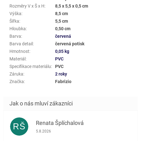
Rozměry V x Š x H
:
8,5 x 5,5 x 0,5 cm
Výška
:
8,5 cm
Šířka
:
5,5 cm
Hloubka
:
0,50 cm
Barva
:
červená
Barva detail
:
červená potisk
Hmotnost
:
0,05 kg
Materiál
:
PVC
Specifikace materiálu
:
PVC
Záruka
:
2 roky
Značka
:
Fabrizio
Renata Šplíchalová
RŠ
Hodnocení obchodu je 5 z 5 hvězdiček.
5.8.2026