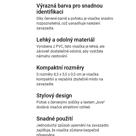
Výrazná barva pro snadnou
identifikaci
Díky červené barvě a potisku je visačka snadno
rozpoznatelná, což usnadňuje nalezení
zavazadla.
Lehký a odolný materiál
Vyrobena z PVC, tato visačka je lehká, ale
zároveň dostatečně odolná, aby vydržela
námahu cestování.
Kompaktní rozměry
S rozměry 8,5 x 5,5 x 0,5 cm je visačka
kompaktní a nezabírá zbytečně místo na
zavazadle.
Stylový design
Potisk s červenými srdíčky a textem „love“
dodává visačce atraktivní vzhled.
Snadné použití
Jednoduchý způsob upevnění na zavazadlo
zajišťuje, že visačka zůstane bezpečně
připevněna.