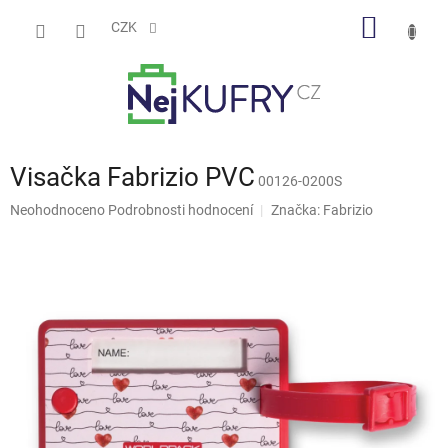
Přejít
NÁKUP
na
CZK
obsah
KOŠÍK
Visačka Fabrizio PVC
00126-0200S
Průměrné
Neohodnoceno
Podrobnosti hodnocení
Značka:
Fabrizio
hodnocení
produktu
je
0,0
z
5
hvězdiček.