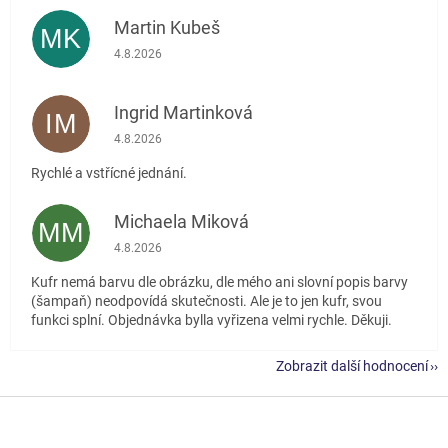
Martin Kubeš
MK
Hodnocení obchodu je 5 z 5 hvězdiček.
4.8.2026
Ingrid Martinková
IM
Hodnocení obchodu je 5 z 5 hvězdiček.
4.8.2026
Rychlé a vstřícné jednání.
Michaela Miková
MM
Hodnocení obchodu je 5 z 5 hvězdiček.
4.8.2026
Kufr nemá barvu dle obrázku, dle mého ani slovní popis barvy
(šampaň) neodpovídá skutečnosti. Ale je to jen kufr, svou
funkci splní. Objednávka bylla vyřizena velmi rychle. Děkuji.
Zobrazit další hodnocení
Z
á