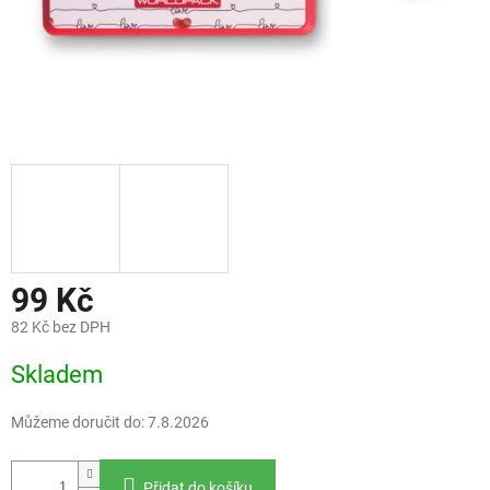
99 Kč
82 Kč bez DPH
Měrná
Skladem
cena:
Můžeme doručit do:
7.8.2026
Přidat do košíku