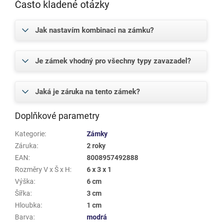
Často kladené otázky
Jak nastavím kombinaci na zámku?
Je zámek vhodný pro všechny typy zavazadel?
Jaká je záruka na tento zámek?
Doplňkové parametry
Kategorie
:
Zámky
Záruka
:
2 roky
EAN
:
8008957492888
Rozměry V x Š x H
:
6 x 3 x 1
Výška
:
6 cm
Šířka
:
3 cm
Hloubka
:
1 cm
Barva
:
modrá