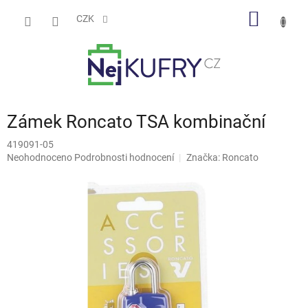
Přejít
NÁKUP
na
CZK
obsah
KOŠÍK
Zámek Roncato TSA kombinační
419091-05
Průměrné
Neohodnoceno
Podrobnosti hodnocení
Značka:
Roncato
hodnocení
produktu
je
0,0
z
5
hvězdiček.