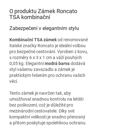
O produktu Zámek Roncato
TSA kombinační
Zabezpečení v elegantním stylu
Kombinační TSA zámek
od renomované
italské značky Roncato je ideální volbou
pro bezpečné cestování. Vyroben z kovu,
s rozměry 6 x 3 x 1 cm a váží pouhých
0,05 kg. Elegantní
modrá barva
dodává
styl vašemu zavazadlu a zámek je
praktickým řešením pro ochranu vašich
věcí.
Tento zámek je navržen tak, aby
umožňoval snadnou kontrolu na letišti
bez poškození, což je důležité pro
mezinárodní cestovatele. Díky své
kompaktní velikosti je snadno přenosný
a přitom poskytuje spolehlivou ochranu.