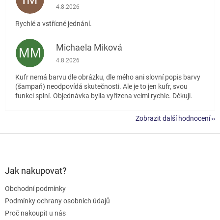
Hodnocení obchodu je 5 z 5 hvězdiček.
4.8.2026
Rychlé a vstřícné jednání.
Michaela Miková
MM
Hodnocení obchodu je 5 z 5 hvězdiček.
4.8.2026
Kufr nemá barvu dle obrázku, dle mého ani slovní popis barvy
(šampaň) neodpovídá skutečnosti. Ale je to jen kufr, svou
funkci splní. Objednávka bylla vyřizena velmi rychle. Děkuji.
Zobrazit další hodnocení
Z
á
p
a
Jak nakupovat?
t
Obchodní podmínky
í
Podmínky ochrany osobních údajů
Proč nakoupit u nás