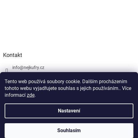
Kontakt
info
@
nejkufry.cz
+420 734 212 086
Tento web používá soubory cookie. Dalším procházením
Facebook
tohoto webu vyjadřujete souhlas s jejich používáním.. Více
informací
zde
.
Nastavení
Vytvořil Shoptet Premium
Souhlasím
Copyright 2026
nejkufry.cz
. Všechna práva vyhrazena.