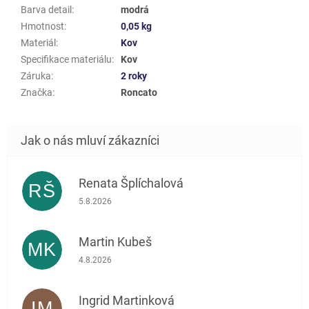
Barva detail
:
modrá
Hmotnost
:
0,05 kg
Materiál
:
Kov
Specifikace materiálu
:
Kov
Záruka
:
2 roky
Značka
:
Roncato
Renata Šplíchalová
RŠ
Hodnocení obchodu je 5 z 5 hvězdiček.
5.8.2026
Martin Kubeš
MK
Hodnocení obchodu je 5 z 5 hvězdiček.
4.8.2026
Ingrid Martinková
IM