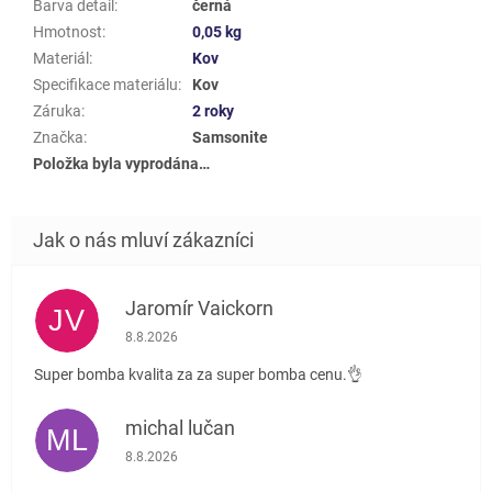
Barva detail
:
černá
Hmotnost
:
0,05 kg
Materiál
:
Kov
Specifikace materiálu
:
Kov
Záruka
:
2 roky
Značka
:
Samsonite
Položka byla vyprodána…
Jaromír Vaickorn
JV
Hodnocení obchodu je 5 z 5 hvězdiček.
8.8.2026
Super bomba kvalita za za super bomba cenu.👌
michal lučan
ML
Hodnocení obchodu je 5 z 5 hvězdiček.
8.8.2026