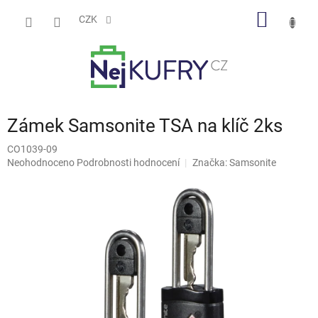
Přejít
NÁKUP
na
CZK
obsah
KOŠÍK
Zámek Samsonite TSA na klíč 2ks
CO1039-09
Průměrné
Neohodnoceno
Podrobnosti hodnocení
Značka:
Samsonite
hodnocení
produktu
je
0,0
z
5
hvězdiček.