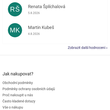
Renata Šplíchalová
RŠ
Hodnocení obchodu je 5 z 5 hvězdiček.
5.8.2026
Martin Kubeš
MK
Hodnocení obchodu je 5 z 5 hvězdiček.
4.8.2026
Zobrazit další hodnocení
Z
á
p
a
Jak nakupovat?
t
Obchodní podmínky
í
Podmínky ochrany osobních údajů
Proč nakoupit u nás
Často kladené dotazy
Vše o nákupu