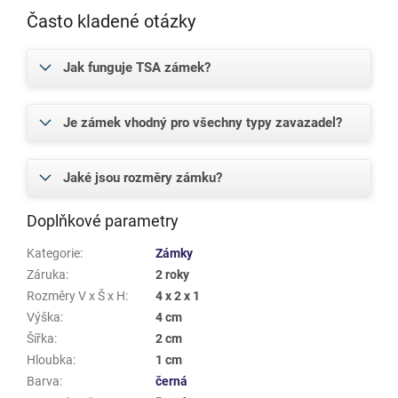
Často kladené otázky
Jak funguje TSA zámek?
Je zámek vhodný pro všechny typy zavazadel?
Jaké jsou rozměry zámku?
Doplňkové parametry
Kategorie
:
Zámky
Záruka
:
2 roky
Rozměry V x Š x H
:
4 x 2 x 1
Výška
:
4 cm
Šířka
:
2 cm
Hloubka
:
1 cm
Barva
:
černá