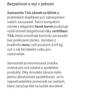
Bezpečnost a styl v jednom
Samsonite TSA zámek na klíček
je
praktickým doplňkem pro zabezpečení
vašich zavazadel. Tento kompaktní
zámek v elegantní
černé barvě
poskytuje
vyšší úroveň bezpečnosti díky
certifikaci
TSA
, která umožňuje kontrolu zavazadel
bez poškození zámku. Vyroben z
kvalitního
kovu
, váží pouhých 0,05 kg,
což z něj činí ideální volbu pro
cestovatele.
Samsonite je renomovaná značka
známá pro své odolné a spolehlivé
produkty. Díky dvouleté záruce máte
jistotu dlouhodobé spolehlivosti. Je to
nepostradatelný pomocník na cestách,
který zaručuje klid na každé dovolené.