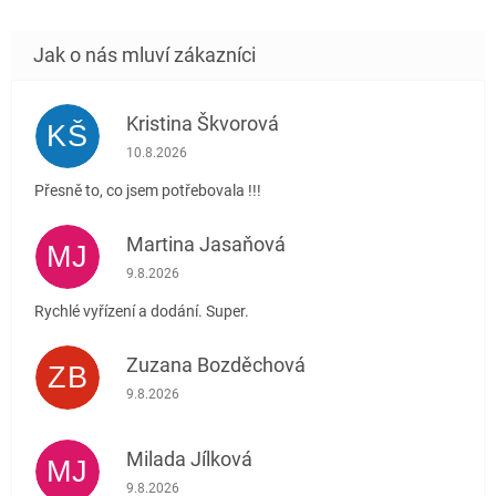
Kristina Škvorová
KŠ
Hodnocení obchodu je 5 z 5 hvězdiček.
10.8.2026
Přesně to, co jsem potřebovala !!!
Martina Jasaňová
MJ
Hodnocení obchodu je 5 z 5 hvězdiček.
9.8.2026
Rychlé vyřízení a dodání. Super.
Zuzana Bozděchová
ZB
Hodnocení obchodu je 5 z 5 hvězdiček.
9.8.2026
Milada Jílková
MJ
Hodnocení obchodu je 5 z 5 hvězdiček.
9.8.2026