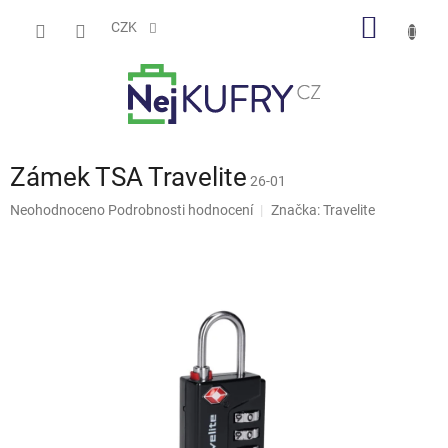
Přejít
NÁKUP
na
CZK
obsah
KOŠÍK
Zámek TSA Travelite
26-01
Průměrné
Neohodnoceno
Podrobnosti hodnocení
Značka:
Travelite
hodnocení
produktu
je
0,0
z
5
hvězdiček.