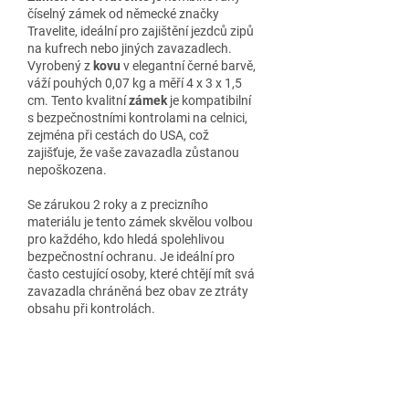
číselný zámek od německé značky
Travelite, ideální pro zajištění jezdců zipů
na kufrech nebo jiných zavazadlech.
Vyrobený z
kovu
v elegantní černé barvě,
váží pouhých 0,07 kg a měří 4 x 3 x 1,5
cm. Tento kvalitní
zámek
je kompatibilní
s bezpečnostními kontrolami na celnici,
zejména při cestách do USA, což
zajišťuje, že vaše zavazadla zůstanou
nepoškozena.
Se zárukou 2 roky a z precizního
materiálu je tento zámek skvělou volbou
pro každého, kdo hledá spolehlivou
bezpečnostní ochranu. Je ideální pro
často cestující osoby, které chtějí mít svá
zavazadla chráněná bez obav ze ztráty
obsahu při kontrolách.