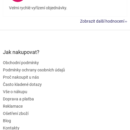
Velmi rychlé vyřízení objednávky.
Zobrazit další hodnocení
Z
á
p
a
Jak nakupovat?
t
Obchodní podmínky
í
Podmínky ochrany osobních údajů
Proč nakoupit u nás
Často kladené dotazy
Vše o nákupu
Doprava a platba
Reklamace
Ošetření zboží
Blog
Kontakty