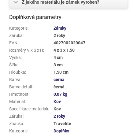
Z jakého materiálu je zámek vyroben?
Doplňkové parametry
Kategorie
:
Zámky
Záruka
:
2 roky
EAN
:
4027002020047
Rozměry V x Š x H
:
4 x 3 x 1,50
Výška
:
4 cm
Šířka
:
3 cm
Hloubka
:
1,50 cm
Barva
:
černá
Barva detail
:
černá
Hmotnost
:
0,07 kg
Materiál
:
Kov
Specifikace materiálu
:
Kov
Záruka
:
2 roky
Značka
:
Travelite
Kategorie
:
Doplňky