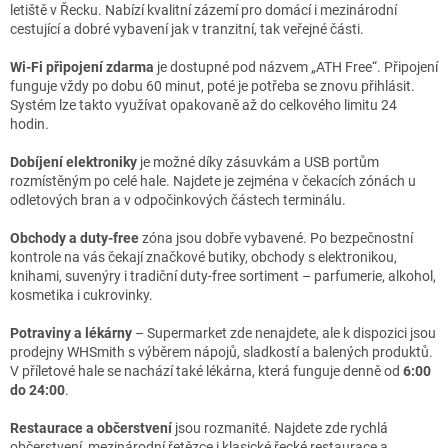
letiště v Řecku. Nabízí kvalitní zázemí pro domácí i mezinárodní
cestující a dobré vybavení jak v tranzitní, tak veřejné části.
Wi-Fi připojení zdarma
je dostupné pod názvem „ATH Free“. Připojení
funguje vždy po dobu 60 minut, poté je potřeba se znovu přihlásit.
Systém lze takto využívat opakovaně až do celkového limitu 24
hodin.
Dobíjení elektroniky
je možné díky zásuvkám a USB portům
rozmístěným po celé hale. Najdete je zejména v čekacích zónách u
odletových bran a v odpočinkových částech terminálu.
Obchody a duty-free
zóna jsou dobře vybavené. Po bezpečnostní
kontrole na vás čekají značkové butiky, obchody s elektronikou,
knihami, suvenýry i tradiční duty-free sortiment – parfumerie, alkohol,
kosmetika i cukrovinky.
Potraviny a lékárny
– Supermarket zde nenajdete, ale k dispozici jsou
prodejny WHSmith s výběrem nápojů, sladkostí a balených produktů.
V příletové hale se nachází také lékárna, která funguje denně od
6:00
do 24:00
.
Restaurace a občerstvení
jsou rozmanité. Najdete zde rychlá
občerstvení, mezinárodní řetězce i klasické řecké restaurace a