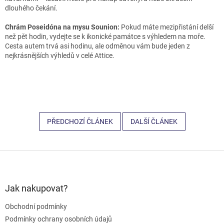
dlouhého čekání.
Chrám Poseidóna na mysu Sounion:
Pokud máte mezipřistání delší
než pět hodin, vydejte se k ikonické památce s výhledem na moře.
Cesta autem trvá asi hodinu, ale odměnou vám bude jeden z
nejkrásnějších výhledů v celé Attice.
PŘEDCHOZÍ ČLÁNEK
DALŠÍ ČLÁNEK
Z
á
p
a
Jak nakupovat?
t
Obchodní podmínky
í
Podmínky ochrany osobních údajů