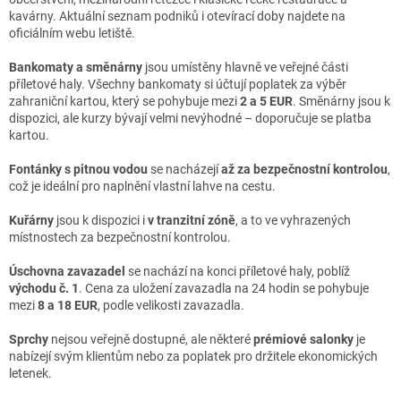
kavárny. Aktuální seznam podniků i otevírací doby najdete na
oficiálním webu letiště.
Bankomaty a směnárny
jsou umístěny hlavně ve veřejné části
příletové haly. Všechny bankomaty si účtují poplatek za výběr
zahraniční kartou, který se pohybuje mezi
2 a 5 EUR
. Směnárny jsou k
dispozici, ale kurzy bývají velmi nevýhodné – doporučuje se platba
kartou.
Fontánky s pitnou vodou
se nacházejí
až za bezpečnostní kontrolou
,
což je ideální pro naplnění vlastní lahve na cestu.
Kuřárny
jsou k dispozici i
v tranzitní zóně
, a to ve vyhrazených
místnostech za bezpečnostní kontrolou.
Úschovna zavazadel
se nachází na konci příletové haly, poblíž
východu č. 1
. Cena za uložení zavazadla na 24 hodin se pohybuje
mezi
8 a 18 EUR
, podle velikosti zavazadla.
Sprchy
nejsou veřejně dostupné, ale některé
prémiové salonky
je
nabízejí svým klientům nebo za poplatek pro držitele ekonomických
letenek.