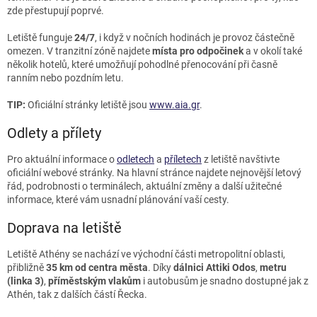
zde přestupují poprvé.
Letiště funguje
24/7
, i když v nočních hodinách je provoz částečně
omezen. V tranzitní zóně najdete
místa pro odpočinek
a v okolí také
několik hotelů, které umožňují pohodlné přenocování při časně
ranním nebo pozdním letu.
TIP:
Oficiální stránky letiště jsou
www.aia.gr
.
Odlety a přílety
Pro aktuální informace o
odletech
a
příletech
z letiště navštivte
oficiální webové stránky. Na hlavní stránce najdete nejnovější letový
řád, podrobnosti o terminálech, aktuální změny a další užitečné
informace, které vám usnadní plánování vaší cesty.
Doprava na letiště
Letiště Athény se nachází ve východní části metropolitní oblasti,
přibližně
35 km od centra města
. Díky
dálnici Attiki Odos
,
metru
(linka 3)
,
příměstským vlakům
i autobusům je snadno dostupné jak z
Athén, tak z dalších částí Řecka.