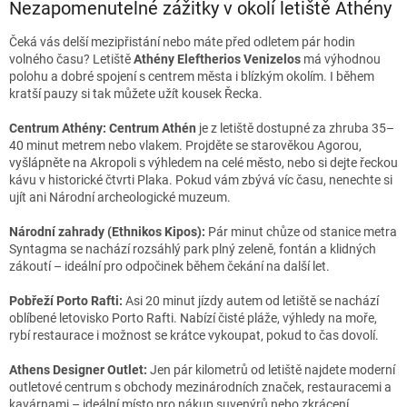
Nezapomenutelné zážitky v okolí letiště Athény
Čeká vás delší mezipřistání nebo máte před odletem pár hodin
volného času? Letiště
Athény Eleftherios Venizelos
má výhodnou
polohu a dobré spojení s centrem města i blízkým okolím. I během
kratší pauzy si tak můžete užít kousek Řecka.
Centrum Athény: Centrum Athén
je z letiště dostupné za zhruba 35–
40 minut metrem nebo vlakem. Projděte se starověkou Agorou,
vyšlápněte na Akropoli s výhledem na celé město, nebo si dejte řeckou
kávu v historické čtvrti Plaka. Pokud vám zbývá víc času, nenechte si
ujít ani Národní archeologické muzeum.
Národní zahrady (Ethnikos Kipos):
Pár minut chůze od stanice metra
Syntagma se nachází rozsáhlý park plný zeleně, fontán a klidných
zákoutí – ideální pro odpočinek během čekání na další let.
Pobřeží Porto Rafti:
Asi 20 minut jízdy autem od letiště se nachází
oblíbené letovisko Porto Rafti. Nabízí čisté pláže, výhledy na moře,
rybí restaurace i možnost se krátce vykoupat, pokud to čas dovolí.
Athens Designer Outlet:
Jen pár kilometrů od letiště najdete moderní
outletové centrum s obchody mezinárodních značek, restauracemi a
kavárnami – ideální místo pro nákup suvenýrů nebo zkrácení