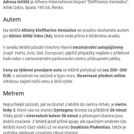
Adresa letiště
je Athens International Airport "Eleftherios Venizelos",
Attiki Odos, Spata 190 04, Řecko.
Autem
Na letiště
Athény Eleftherios Venizelos
se snadno dostanete autem
po
dálnici Attiki Odos (A6)
, která vede přímo k letištnímu areálu.
V areálu letiště působí všechny hlavní
mezinárodní autopůjčovny
(např. Hertz, Avis, Sixt, Europcar), jejichž přepážky najdete v příletové
hale nebo v samostatném parkovacím centru přístupném pěšky.
Ceny za týdenní pronájem auta
se běžně pohybují od
cca 200–300
EUR
, v závislosti na sezóně a typu vozu.
Rezervace předem online
většinou zajistí nižší cenu a širší výběr.
Metrem
Nejrychlejší způsob, jak se dostat z letiště do centra Athén, je
metro
linky 3
, které vás na stanici
Syntagma
doveze za přibližně
38 minut
.
Vlaky jezdí v
intervalech kolem 36 minut
a přestupní stanice jsou
dobře značené. Z letiště jezdí přímé spoje, ale opačným směrem (do
letiště) končí část vlaků už ve stanici
Doukissis Plakentias
, takže je
potřeba sledovat označení cílové stanice.