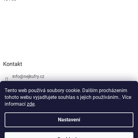
Kontakt
info
@
nejkufry.cz
+420 734 212 086
Tento web používá soubory cookie. Dalším procházením
Facebook
tohoto webu vyjadřujete souhlas s jejich používáním.. Více
informací
zde
.
Nastavení
Vytvořil Shoptet Premium