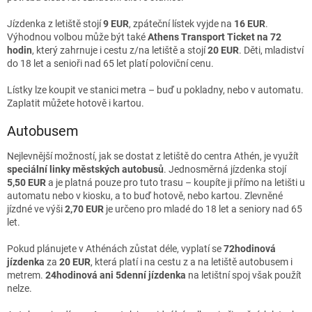
Jízdenka z letiště stojí
9 EUR
, zpáteční lístek vyjde na
16 EUR
.
Výhodnou volbou může být také
Athens Transport Ticket na 72
hodin
, který zahrnuje i cestu z/na letiště a stojí
20 EUR
. Děti, mladiství
do 18 let a senioři nad 65 let platí poloviční cenu.
Lístky lze koupit ve stanici metra – buď u pokladny, nebo v automatu.
Zaplatit můžete hotově i kartou.
Autobusem
Nejlevnější možností, jak se dostat z letiště do centra Athén, je využít
speciální linky městských autobusů
. Jednosměrná jízdenka stojí
5,50 EUR
a je platná pouze pro tuto trasu – koupíte ji přímo na letišti u
automatu nebo v kiosku, a to buď hotově, nebo kartou. Zlevněné
jízdné ve výši
2,70 EUR
je určeno pro mladé do 18 let a seniory nad 65
let.
Pokud plánujete v Athénách zůstat déle, vyplatí se
72hodinová
jízdenka
za
20 EUR
, která platí i na cestu z a na letiště autobusem i
metrem.
24hodinová ani 5denní jízdenka
na letištní spoj však použít
nelze.