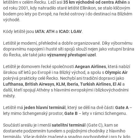
letištěm v celém Řecku. Leží asi
35 km východně od centra Athén
a
od roku 2001, kdy nahradilo staré letiště Ellinikon, se stalo klíčovým
bodem pro lety po Evropě, na řecké ostrovy i do destinací na Blízkém
východě.
Kódy letiště jsou
IATA: ATH
a
ICAO: LGAV
.
Letiště je moderní, přehledné a dobře organizované. Díky výbornému
dopravnímu napojení i husté síti spojů slouží nejen jako vstupní brána
do Řecka, ale také jako
významný přestupní uzel
.
Letiště je domovem řecké společnosti
Aegean Airlines
, která nabízí
širokou síť letů po Evropě i na Blízký východ, a spolu s
Olympic Air
pokrývá prakticky celé Řecko. Nechybí ani tradiční dopravci jako
Lufthansa, British Airways, KLM, Iberia, Turkish Airlines, El Al
a
další, kteří spojují Athény s hlavními evropskými i blízkovýchodními
městy.
Letiště má
jeden hlavní terminál
, který se dělí na dvě části:
Gate A
–
lety mimo Schengenský prostor,
Gate B
– lety v rámci Schengenu.
Součástí areálu je i menší
satelitní terminál
(Gate C), kam se
dostanete podzemním tunelem s pojízdnými chodníky z hlavního
terminálu. Vše je dobře značené a snadno pochopitelné i pro ty, kdo