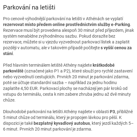
Parkování na letišti
Pro cenově výhodnější parkování na letišti v Athénách se vyplatí
rezervovat místo předem online prostřednictvím služby e-Parking
.
Rezervace musí být provedena alespoň 30 minut před příjezdem, jinak
systém nenabídne zvýhodněnou sazbu. Pokud dorazíte bez
rezervace, můžete si u vjezdu vyzvednout parkovací lístek a zaplatit
později v automatu, ale v takovém případě počítejte
s vyšší cenou za
stání
.
Před hlavním terminálem letiště Athény najdete
krátkodobé
parkoviště
(označené jako P1 a P2), které slouží pro rychlé zastavení
nebo vyzvednutí cestujících. Prvních 20 minut je parkování zdarma,
poté se účtuje standardní sazba – například za jednu hodinu
zaplatíte 4,50 EUR. Parkovací plochy se nacházejí jen pár kroků od
vstupu do terminálu, cesta k nim zabere zhruba jednu až dvě minuty
chůze.
Dlouhodobé parkování na letišti Athény najdete v oblasti
P3
, přibližně
5 minut chůze od terminálu, který je propojen lávkou pro pěší. K
dispozici je také
bezplatný kyvadlový autobus
, který jezdí každých 5–
6 minut. Prvních 20 minut parkování je zdarma.