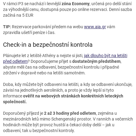
V rámci P3 se nachází i levnější
zóna Economy
, určená pro delší stání
za výhodnější cenu, dostupná pouze po online rezervaci. Denní sazba
začíná na 5 EUR
TIP:
Rezervace parkování předem na webu
www.aia.gr
vám
zpravidla ušetří peníze i čas.
Check-in a bezpečnostní kontrola
Plánujete let z letiště Athény a nejste si jisti,
jak dlouho být na letišti
před odletem
? Doporučujeme přijet s
dostatečným předstihem
,
abyste měli čas na odbavení, bezpečnostní kontrolu i případné
zdržení v dopravě nebo na letišti samotném.
Doba, kdy můžete být odbaveni na letišti, a kdy se odbavení ukončuje,
závisí na jednotlivých aeroliniích, a proto je vždy lepší si tyto
informace
ověřit na webových stránkách konkrétních leteckých
společností.
Doporučený příjezd je
2 až 3 hodiny před odletem
, zejména u
mezinárodních letů mimo Schengenský prostor. V ranních a večerních
hodinách může být provoz hustší a čekací doby delší –⁠ jak u
odbavení, tak u bezpečnostní kontroly.