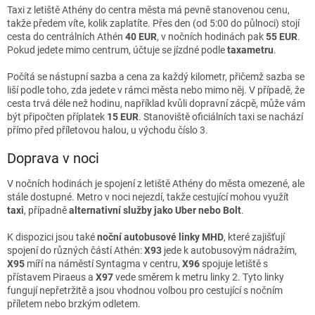
Taxi z letiště Athény do centra města má pevně stanovenou cenu,
takže předem víte, kolik zaplatíte. Přes den (od 5:00 do půlnoci) stojí
cesta do centrálních Athén
40 EUR
, v nočních hodinách pak
55 EUR
.
Pokud jedete mimo centrum, účtuje se jízdné podle
taxametru
.
Počítá se nástupní sazba a cena za každý kilometr, přičemž sazba se
liší podle toho, zda jedete v rámci města nebo mimo něj. V případě, že
cesta trvá déle než hodinu, například kvůli dopravní zácpě, může vám
být připočten příplatek
15 EUR
. Stanoviště oficiálních taxi se nachází
přímo před příletovou halou, u východu číslo 3.
Doprava v noci
V nočních hodinách je spojení z letiště Athény do města omezené, ale
stále dostupné. Metro v noci nejezdí, takže cestující mohou využít
taxi
, případně
alternativní služby jako Uber nebo Bolt
.
K dispozici jsou také
noční autobusové linky MHD
, které zajišťují
spojení do různých částí Athén:
X93
jede k autobusovým nádražím,
X95
míří na náměstí Syntagma v centru,
X96
spojuje letiště s
přístavem Piraeus a
X97
vede směrem k metru linky 2. Tyto linky
fungují nepřetržitě a jsou vhodnou volbou pro cestující s nočním
příletem nebo brzkým odletem.