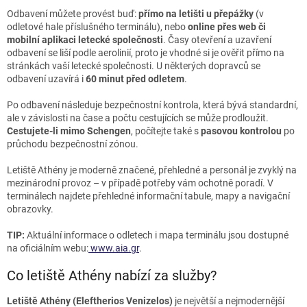
Odbavení můžete provést buď:
přímo na letišti u přepážky
(v
odletové hale příslušného terminálu), nebo
online přes web či
mobilní aplikaci letecké společnosti
. Časy otevření a uzavření
odbavení se liší podle aerolinií, proto je vhodné si je ověřit přímo na
stránkách vaší letecké společnosti. U některých dopravců se
odbavení uzavírá i
60 minut před odletem
.
Po odbavení následuje bezpečnostní kontrola, která bývá standardní,
ale v závislosti na čase a počtu cestujících se může prodloužit.
Cestujete-li mimo Schengen
, počítejte také s
pasovou kontrolou
po
průchodu bezpečnostní zónou.
Letiště Athény je moderně značené, přehledné a personál je zvyklý na
mezinárodní provoz – v případě potřeby vám ochotně poradí. V
terminálech najdete přehledné informační tabule, mapy a navigační
obrazovky.
TIP:
Aktuální informace o odletech i mapa terminálu jsou dostupné
na oficiálním webu:
www.aia.gr
.
Co letiště Athény nabízí za služby?
Letiště Athény (Eleftherios Venizelos)
je největší a nejmodernější