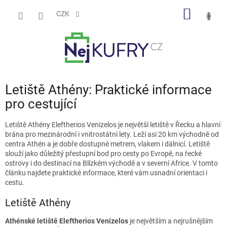
Přejít
NÁKUP
na
CZK
obsah
KOŠÍK
Letiště Athény: Praktické informace
pro cestující
Letiště Athény Eleftherios Venizelos je největší letiště v Řecku a hlavní
brána pro mezinárodní i vnitrostátní lety. Leží asi 20 km východně od
centra Athén a je dobře dostupné metrem, vlakem i dálnicí. Letiště
slouží jako důležitý přestupní bod pro cesty po Evropě, na řecké
ostrovy i do destinací na Blízkém východě a v severní Africe. V tomto
článku najdete praktické informace, které vám usnadní orientaci i
cestu.
Letiště Athény
Athénské letiště Eleftherios Venizelos
je největším a nejrušnějším