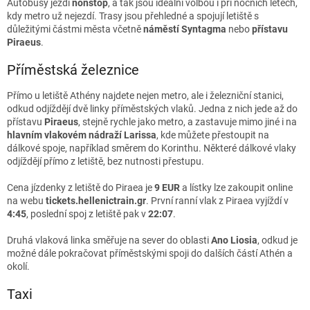
Autobusy jezdí
nonstop
, a tak jsou ideální volbou i při nočních letech,
kdy metro už nejezdí. Trasy jsou přehledné a spojují letiště s
důležitými částmi města včetně
náměstí Syntagma
nebo
přístavu
Piraeus
.
Příměstská železnice
Přímo u letiště Athény najdete nejen metro, ale i železniční stanici,
odkud odjíždějí dvě linky příměstských vlaků. Jedna z nich jede až do
přístavu
Piraeus
, stejně rychle jako metro, a zastavuje mimo jiné i na
hlavním vlakovém nádraží Larissa
, kde můžete přestoupit na
dálkové spoje, například směrem do Korinthu. Některé dálkové vlaky
odjíždějí přímo z letiště, bez nutnosti přestupu.
Cena jízdenky z letiště do Piraea je
9 EUR
a lístky lze zakoupit online
na webu
tickets.hellenictrain.gr
. První ranní vlak z Piraea vyjíždí v
4:45
, poslední spoj z letiště pak v
22:07
.
Druhá vlaková linka směřuje na sever do oblasti
Ano Liosia
, odkud je
možné dále pokračovat příměstskými spoji do dalších částí Athén a
okolí.
Taxi